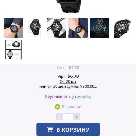
$
7.30
Опт
$
6.70
Vip:
От 20 шт
или от общей суммы $300.00...
Крупный опт:
уточнить
В наличии
-
+
В КОРЗИНУ