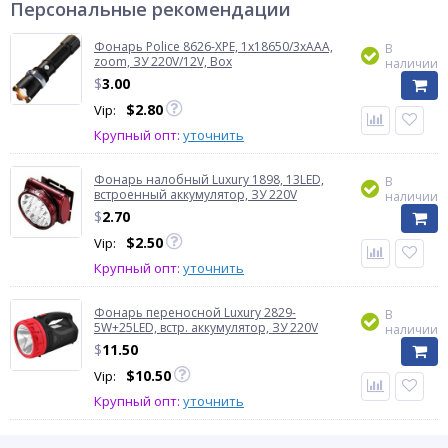
Персональные рекомендации
Фонарь Police 8626-XPE, 1х18650/3xAAA,
В
zoom, ЗУ 220V/12V, Box
наличии
$
3.00
$
2.80
Vip:
Крупный опт:
уточнить
Фонарь налобный Luxury 1898, 13LED,
В
встроенный аккумулятор, ЗУ 220V
наличии
$
2.70
$
2.50
Vip:
Крупный опт:
уточнить
Фонарь переносной Luxury 2829-
В
5W+25LED, встр. аккумулятор, ЗУ 220V
наличии
$
11.50
$
10.50
Vip:
Крупный опт:
уточнить