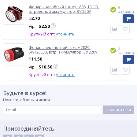
Фонарь налобный Luxury 1898, 13LED,
В
встроенный аккумулятор, ЗУ 220V
наличии
$
2.70
$
2.50
Vip:
Крупный опт:
уточнить
Фонарь переносной Luxury 2829-
В
5W+25LED, встр. аккумулятор, ЗУ 220V
наличии
$
11.50
$
10.50
Vip:
Крупный опт:
уточнить
Будьте в курсе!
Новости, обзоры и акции
ПОДПИСАТЬСЯ
Присоединяйтесь