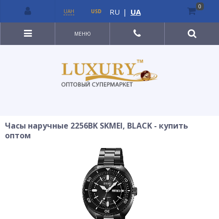
0
RU
|
UA
UAH
USD
МЕНЮ
Часы наручные 2256BK SKMEI, BLACK - купить
оптом