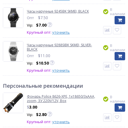
В
Часы наручные 9245BK SKMEI, BLACK
наличии
$
7.50
Опт
$
7.00
Vip:
Крупный опт:
уточнить
Часы наручные 9288SIBK SKMEI, SILVER-
В
BLACK
наличии
$
11.00
Опт
$
10.50
Vip:
Крупный опт:
уточнить
Персональные рекомендации
Фонарь Police 8626-XPE, 1х18650/3xAAA,
В
zoom, ЗУ 220V/12V, Box
наличии
$
3.00
$
2.80
Vip:
Крупный опт:
уточнить