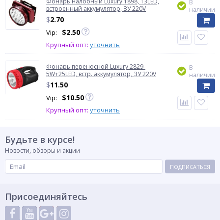
Фонарь налобный Luxury 1898, 13LED,
В
встроенный аккумулятор, ЗУ 220V
наличии
$
2.70
$
2.50
Vip:
Крупный опт:
уточнить
Фонарь переносной Luxury 2829-
В
5W+25LED, встр. аккумулятор, ЗУ 220V
наличии
$
11.50
$
10.50
Vip:
Крупный опт:
уточнить
Будьте в курсе!
Новости, обзоры и акции
ПОДПИСАТЬСЯ
Присоединяйтесь