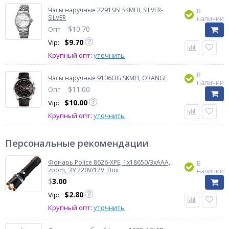
Часы наручные 2291SISI SKMEII, SILVER-
В
SILVER
наличии
$
10.70
Опт
$
9.70
Vip:
Крупный опт:
уточнить
В
Часы наручные 9106OG SKMEI, ORANGE
наличии
$
11.00
Опт
$
10.00
Vip:
Крупный опт:
уточнить
Персональные рекомендации
Фонарь Police 8626-XPE, 1х18650/3xAAA,
В
zoom, ЗУ 220V/12V, Box
наличии
$
3.00
$
2.80
Vip:
Крупный опт:
уточнить