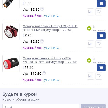
$
3.00
$
2.80
Vip:
Крупный опт:
уточнить
Фонарь налобный Luxury 1898, 13LED,
В
встроенный аккумулятор, ЗУ 220V
наличии
$
2.70
$
2.50
Vip:
Крупный опт:
уточнить
Фонарь переносной Luxury 2829-
В
5W+25LED, встр. аккумулятор, ЗУ 220V
наличии
$
11.50
$
10.50
Vip:
Крупный опт:
уточнить
Будьте в курсе!
Новости, обзоры и акции
ПОДПИСАТЬСЯ