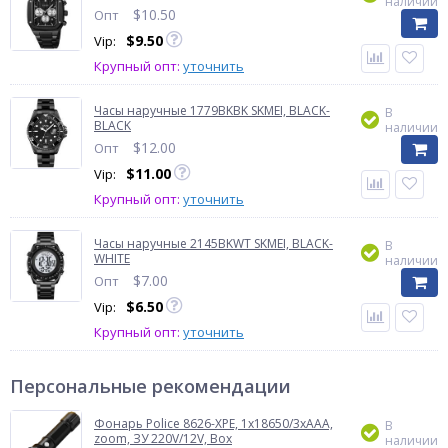
наличии
$
10.50
Опт
$
9.50
Vip:
Крупный опт:
уточнить
Часы наручные 1779BKBK SKMEI, BLACK-
В
BLACK
наличии
$
12.00
Опт
$
11.00
Vip:
Крупный опт:
уточнить
Часы наручные 2145BKWT SKMEI, BLACK-
В
WHITE
наличии
$
7.00
Опт
$
6.50
Vip:
Крупный опт:
уточнить
Персональные рекомендации
Фонарь Police 8626-XPE, 1х18650/3xAAA,
В
zoom, ЗУ 220V/12V, Box
наличии