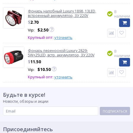
Фонарь налобный Luxury 1898, 13LED,
В
встроенный аккумулятор, ЗУ 220V
наличии
$
2.70
$
2.50
Vip:
Крупный опт:
уточнить
Фонарь переносной Luxury 2829-
В
5W+25LED, встр. аккумулятор, ЗУ 220V
наличии
$
11.50
$
10.50
Vip:
Крупный опт:
уточнить
Будьте в курсе!
Новости, обзоры и акции
ПОДПИСАТЬСЯ
Присоединяйтесь