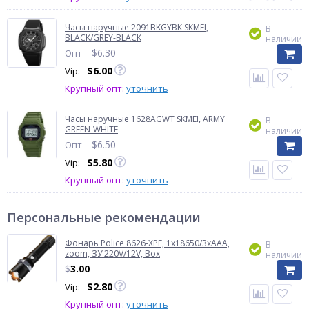
Часы наручные 2091BKGYBK SKMEI,
В
BLACK/GREY-BLACK
наличии
$
6.30
Опт
$
6.00
Vip:
Крупный опт:
уточнить
Часы наручные 1628AGWT SKMEI, ARMY
В
GREEN-WHITE
наличии
$
6.50
Опт
$
5.80
Vip:
Крупный опт:
уточнить
Персональные рекомендации
Фонарь Police 8626-XPE, 1х18650/3xAAA,
В
zoom, ЗУ 220V/12V, Box
наличии
$
3.00
$
2.80
Vip:
Крупный опт:
уточнить