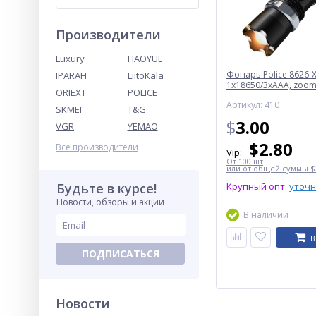
Производители
Luxury
HAOYUE
Фонарь Police 8626-X
IPARAH
LiitoKala
1х18650/3xAAA, zoom,
ORIEXT
POLICE
Box
Артикул: 410
SKMEI
T&G
$
3.00
VGR
YEMAO
$
2.80
Все производители
Vip:
От 100 шт
или от общей суммы $3
Будьте в курсе!
Крупный опт:
уточ
Новости, обзоры и акции
В наличии
В
ПОДПИСАТЬСЯ
Новости