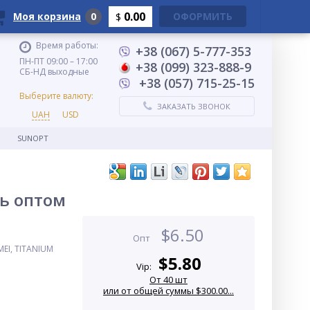
0.00
Моя корзина
0
ОФОРМИТЬ
$
Время работы:
+38 (067) 5-777-353
ПН-ПТ 09:00 – 17:00
+38 (099) 323-888-9
СБ-НД выходные
+38 (057) 715-25-15
Выберите валюту:
ЗАКАЗАТЬ ЗВОНОК
UAH
USD
SUNOPT
ть оптом
$
6.50
Опт
EI, TITANIUM
$
5.80
Vip:
От 40 шт
или от общей суммы $300.00...