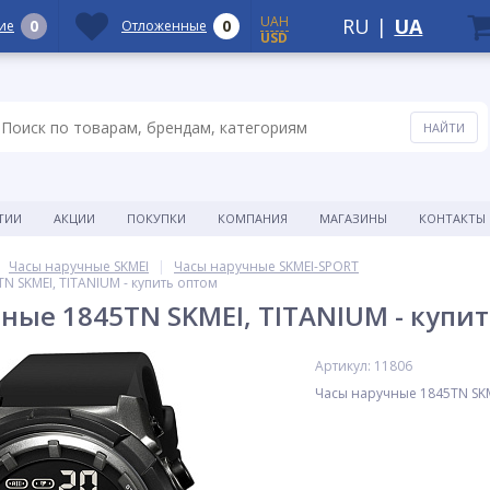
UAH
RU
|
UA
0
0
ие
Отложенные
USD
ТИИ
АКЦИИ
ПОКУПКИ
КОМПАНИЯ
МАГАЗИНЫ
КОНТАКТЫ
Часы наручные SKMEI
Часы наручные SKMEI-SPORT
N SKMEI, TITANIUM - купить оптом
ные 1845TN SKMEI, TITANIUM - купи
Артикул: 11806
Часы наручные 1845TN SKM