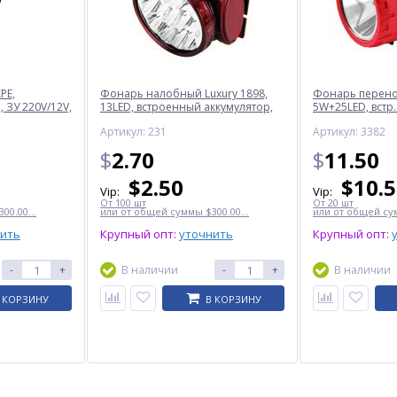
PE,
Фонарь налобный Luxury 1898,
Фонарь перенос
 ЗУ 220V/12V,
13LED, встроенный аккумулятор,
5W+25LED, встр.
ЗУ 220V
220V
Артикул: 231
Артикул: 3382
$
2.70
$
11.50
$
2.50
$
10.
Vip:
Vip:
От 100 шт
От 20 шт
00.00...
или от общей суммы $300.00...
или от общей сум
нить
Крупный опт:
уточнить
Крупный опт:
-
+
В наличии
-
+
В наличии
 КОРЗИНУ
В КОРЗИНУ