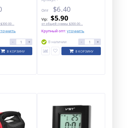
0
$
6.40
Опт
$
5.90
Vip:
300.00...
от общей суммы $300.00...
уточнить
Крупный опт:
уточнить
-
+
В наличии
-
+
В КОРЗИНУ
В КОРЗИНУ
Фен-стайлер VGR 5 в 1 V-475
BLACK, Professional, 5
насадок, 1500 Вт
$
55.00
Опт
$53.00
Vip: