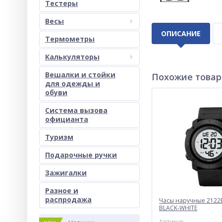
Тестеры
Весы
ОПИСАНИЕ
Термометры
Калькуляторы
Вешалки и стойки
Похожие това
для одежды и
обуви
Система вызова
официанта
Туризм
Подарочные ручки
Зажигалки
Разное и
раcпродажа
Часы наручные 2122
BLACK-WHITE
Артикул: -