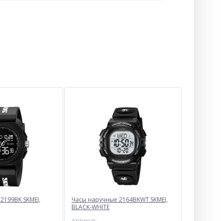
2199BK SKMEI,
Часы наручные 2164BKWT SKMEI,
BLACK-WHITE
Артикул: -