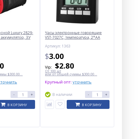
ной Luxury 2829-
Часы электронные говорящие
 аккумулятор, ЗУ
VST-7027С, температура, 2*AA
Артикул: 1363
$
3.00
50
$
2.80
Vip:
От 100 шт
мы $300.00...
или от общей суммы $300.00...
уточнить
Крупный опт:
уточнить
-
+
В наличии
-
+
В КОРЗИНУ
В КОРЗИНУ