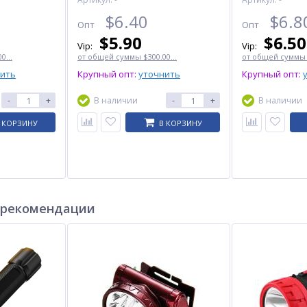
$
6.40
$
6.8
Опт
Опт
$
5.90
$
6.50
Vip:
Vip:
0...
от общей суммы $300.00...
от общей суммы $
нить
Крупный опт:
уточнить
Крупный опт:
-
+
В наличии
-
+
В наличии
ХИТ
 КОРЗИНУ
В КОРЗИНУ
 рекомендации
-2
Электробритва VGR V-308
Фонарь кемпинг W893-1-
pe-
GOLD шейвер, двойное
30COB(White+Yellow)+5SMD(Red),
лезвие, 9000 RPM, LED
Power bank, 2x18650, ЗУ
Display
$
15.00
Type-C, магнит, крюк
$
11.00
Опт
Опт
$14.00
$10.00
Vip:
Vip: