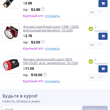
$
3.00
$
2.80
Vip:
Крупный опт:
уточнить
Фонарь налобный Luxury 1898, 13LED,
В
встроенный аккумулятор, ЗУ 220V
наличии
$
2.70
$
2.50
Vip:
Крупный опт:
уточнить
Фонарь переносной Luxury 2829-
В
5W+25LED, встр. аккумулятор, ЗУ 220V
наличии
$
11.50
$
10.50
Vip:
Крупный опт:
уточнить
Будьте в курсе!
Новости, обзоры и акции
ПОДПИСАТЬСЯ