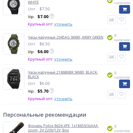
WHITE
наличии
$
7.50
Опт
$
7.00
Vip:
Крупный опт:
уточнить
В
Часы наручные 2045AG SKMEI, ARMY GREEN
наличии
$
6.50
Опт
$
6.00
Vip:
Крупный опт:
уточнить
Часы наручные 2186BKBK SKMEI, BLACK-
В
BLACK
наличии
$
6.00
Опт
$
5.70
Vip:
Крупный опт:
уточнить
Персональные рекомендации
Фонарь Police 8626-XPE, 1х18650/3xAAA,
В
zoom, ЗУ 220V/12V, Box
наличии