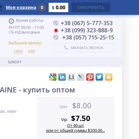
0.00
Моя корзина
0
ОФОРМИТЬ
$
Время работы:
+38 (067) 5-777-353
ПН-ПТ 09:00 – 17:00
+38 (099) 323-888-9
СБ-НД выходные
+38 (057) 715-25-15
Выберите валюту:
ЗАКАЗАТЬ ЗВОНОК
UAH
USD
SUNOPT
AINE - купить оптом
$
8.00
Опт
MEI, ARMY
$
7.50
Vip:
От 40 шт
или от общей суммы $300.00...