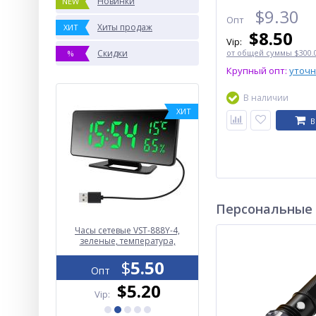
Новинки
NEW
$
9.30
Опт
Хиты продаж
ХИТ
$
8.50
Vip:
Скидки
от общей суммы $300.0
%
Крупный опт:
уточ
В наличии
ХИТ
В
Персональные
ый NIGHT
Часы сетевые VST-888Y-4,
Переходник BNC- RCA
NCE CT012-
зеленые, температура,
ЗУ Type-C,
влажность, USB
ox
.50
$
5.50
$
0.05
Опт
Опт
.00
$5.20
$0.05
Vip:
Vip: