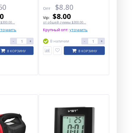
50
$
8.80
Опт
00
$
8.00
Vip:
300.00...
от общей суммы $300.00...
уточнить
Крупный опт:
уточнить
-
+
В наличии
-
+
В КОРЗИНУ
В КОРЗИНУ
Фонарь налобный NIGHT
VISION FLUORESCENCE CT012-
2R-TG, 2x18650, ЗУ Type-C,
zoom, Box
$
6.50
Опт
$6.00
Vip: