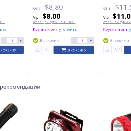
$
8.80
$
11.
Опт
Опт
$
8.00
$
11.
Vip:
Vip:
0...
от общей суммы $300.00...
от общей суммы $
нить
Крупный опт:
уточнить
Крупный опт:
-
+
В наличии
-
+
В наличии
 КОРЗИНУ
В КОРЗИНУ
 рекомендации
Часы наручные 1841CMGN
Туристический нож MS003G
SKMEI, ARMY GREEN
Black/Blue
CAMOUFLAGE
$
7.00
$
4.85
Опт
Опт
$6.50
$4.30
Vip:
Vip: