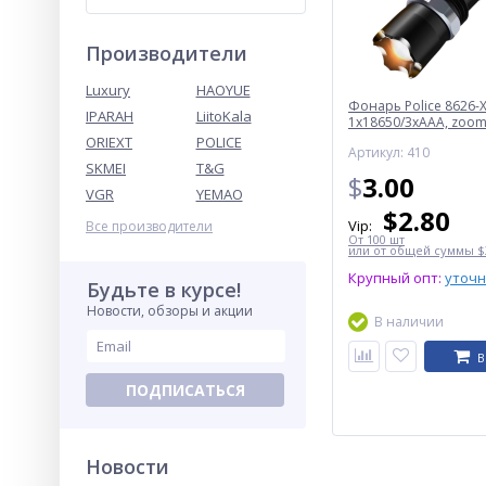
Производители
Luxury
HAOYUE
Фонарь Police 8626-X
IPARAH
LiitoKala
1х18650/3xAAA, zoom,
Box
ORIEXT
POLICE
Артикул: 410
SKMEI
T&G
$
3.00
VGR
YEMAO
$
2.80
Vip:
Все производители
От 100 шт
или от общей суммы $3
Крупный опт:
уточ
Будьте в курсе!
Новости, обзоры и акции
В наличии
В
ПОДПИСАТЬСЯ
Новости