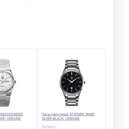
8829/9288SISI
Часы наручные 9140SIBK SKMEI,
LVER, UKRAINE
SILVER-BLACK, UKRAINE
Артикул: -