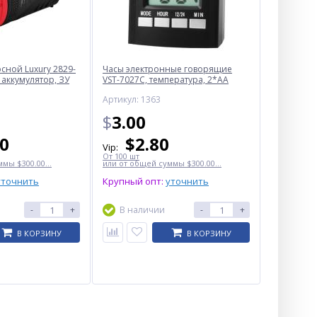
ной Luxury 2829-
Часы электронные говорящие
 аккумулятор, ЗУ
VST-7027С, температура, 2*AA
Артикул: 1363
$
3.00
50
$
2.80
Vip:
От 100 шт
мы $300.00...
или от общей суммы $300.00...
уточнить
Крупный опт:
уточнить
-
+
В наличии
-
+
В КОРЗИНУ
В КОРЗИНУ