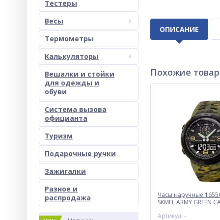
Тестеры
Весы
ОПИСАНИЕ
Термометры
Калькуляторы
Похожие това
Вешалки и стойки
для одежды и
обуви
Система вызова
официанта
Туризм
Подарочные ручки
Зажигалки
Разное и
Часы наручные 165
раcпродажа
SKMEI, ARMY GREEN C
UKRAINE
Артикул: -