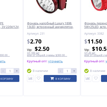
PE,
Фонарь налобный Luxury 1898,
Фонарь перенос
 ЗУ 220V/12V,
13LED, встроенный аккумулятор,
5W+25LED, встр.
ЗУ 220V
220V
Артикул: 231
Артикул: 3382
$
2.70
$
11.50
$
2.50
$
10.
Vip:
Vip:
От 100 шт
От 20 шт
00.00...
или от общей суммы $300.00...
или от общей сум
нить
Крупный опт:
уточнить
Крупный опт:
-
+
В наличии
-
+
В наличии
 КОРЗИНУ
В КОРЗИНУ