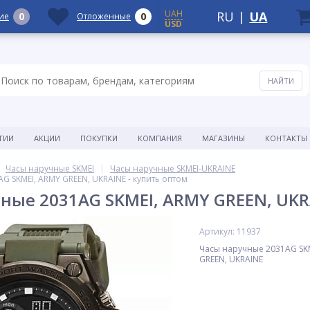
UAH
RU
|
UA
0
0
ие
Отложенные
USD
ТИИ
АКЦИИ
ПОКУПКИ
КОМПАНИЯ
МАГАЗИНЫ
КОНТАКТЫ
Часы наручные SKMEI
Часы наручные SKMEI-UKRAINE
G SKMEI, ARMY GREEN, UKRAINE - купить оптом
ные 2031AG SKMEI, ARMY GREEN, UKR
Артикул: 11937
Часы наручные 2031AG SK
GREEN, UKRAINE