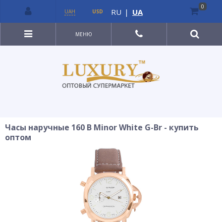
0
RU
|
UA
UAH
USD
МЕНЮ
Часы наручные 160 B Minor White G-Br - купить
оптом