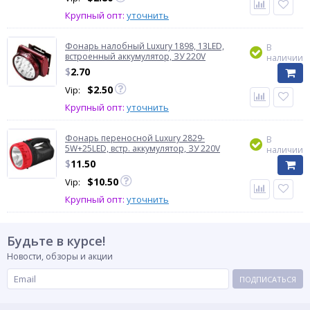
Крупный опт:
уточнить
Фонарь налобный Luxury 1898, 13LED,
В
встроенный аккумулятор, ЗУ 220V
наличии
$
2.70
$
2.50
Vip:
Крупный опт:
уточнить
Фонарь переносной Luxury 2829-
В
5W+25LED, встр. аккумулятор, ЗУ 220V
наличии
$
11.50
$
10.50
Vip:
Крупный опт:
уточнить
Будьте в курсе!
Новости, обзоры и акции
ПОДПИСАТЬСЯ