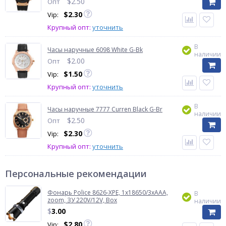
$
2.50
Опт
$
2.30
Vip:
Крупный опт:
уточнить
В
Часы наручные 6098 White G-Bk
наличии
$
2.00
Опт
$
1.50
Vip:
Крупный опт:
уточнить
В
Часы наручные 7777 Curren Black G-Br
наличии
$
2.50
Опт
$
2.30
Vip:
Крупный опт:
уточнить
Персональные рекомендации
Фонарь Police 8626-XPE, 1х18650/3xAAA,
В
zoom, ЗУ 220V/12V, Box
наличии
$
3.00
$
2.80
Vip: