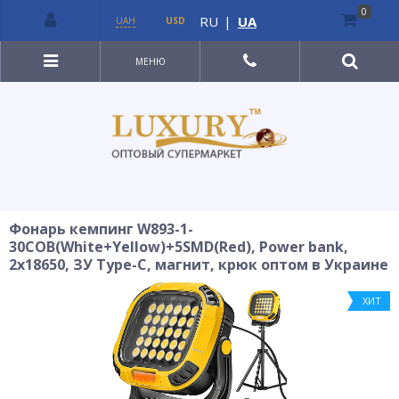
0
RU
|
UA
UAH
USD
МЕНЮ
Фонарь кемпинг W893-1-
30COB(White+Yellow)+5SMD(Red), Power bank,
2x18650, ЗУ Type-C, магнит, крюк оптом в Украине
ХИТ