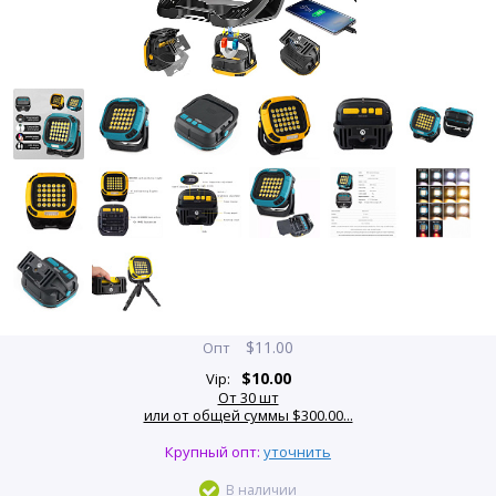
$
11.00
Опт
$
10.00
Vip:
От 30 шт
или от общей суммы $300.00...
Крупный опт:
уточнить
В наличии