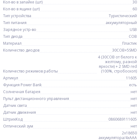
Кол-во в запайке (шт)
30
Кол-во в ящике (шт)
60
Тип устройства
Туристический
Тип питания
аккумуляторный
Зарядное устр-во
USB
Тип диода
COB
Материал
Пластик
Количество диодов
30COB+5SMD
4 (30COB от белого к
желтому, разной
яркости) + 2 SMD red
Количество режимов работы
(100%, стробоскоп)
Артикул
11605
Функция Power Bank
есть
Солнечная батарея
нет
Пульт дистанционного управления
нет
Датчик света
нет
Датчик движения
нет
ШтрихКод
0860689111605
Оптический зум
нет
2x18650
аккумулятора/4хAAA