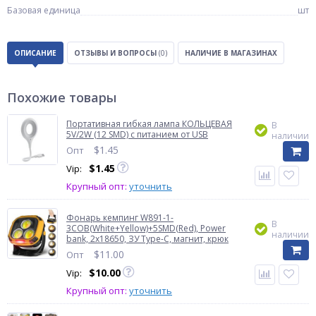
Базовая единица
шт
ОПИСАНИЕ
ОТЗЫВЫ И ВОПРОСЫ
(0)
НАЛИЧИЕ В МАГАЗИНАХ
Похожие товары
Портативная гибкая лампа КОЛЬЦЕВАЯ
В
5V/2W (12 SMD) с питанием от USB
наличии
$
1.45
Опт
$
1.45
Vip:
Крупный опт:
уточнить
Фонарь кемпинг W891-1-
В
3COB(White+Yellow)+5SMD(Red), Power
наличии
bank, 2x18650, ЗУ Type-C, магнит, крюк
$
11.00
Опт
$
10.00
Vip:
Крупный опт:
уточнить