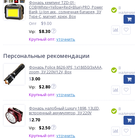
Фонарь кемпинг TZD-01-
COB(White+Yellow+Red+Blue)-PRO, Power
В
Bank, Li-Ion акк., солнечная батарея, ЗУ
наличии
Type-C, магнит, крюк, Box
$
9.00
Опт
$
8.30
Vip:
Крупный опт:
уточнить
Персональные рекомендации
Фонарь Police 8626-XPE, 1х18650/3xAAA,
В
zoom, ЗУ 220V/12V, Box
наличии
$
3.00
$
2.80
Vip:
Крупный опт:
уточнить
Фонарь налобный Luxury 1898, 13LED,
В
встроенный аккумулятор, ЗУ 220V
наличии
$
2.70
$
2.50
Vip:
Крупный опт:
уточнить