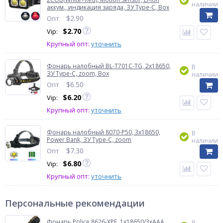
наличии
аккум., индикация заряда, ЗУ Type-C, Box
$
2.90
Опт
$
2.70
Vip:
Крупный опт:
уточнить
Фонарь налобный BL-T701C-TG, 2x18650,
В
ЗУ Type-C, zoom, Box
наличии
$
6.50
Опт
$
6.20
Vip:
Крупный опт:
уточнить
Фонарь налобный 8070-P50, 3x18650,
В
Power Bank, ЗУ Type-C, zoom
наличии
$
7.30
Опт
$
6.80
Vip:
Крупный опт:
уточнить
Персональные рекомендации
Фонарь Police 8626-XPE, 1х18650/3xAAA,
В