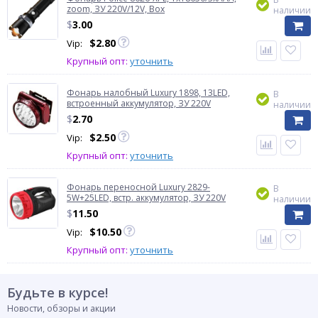
zoom, ЗУ 220V/12V, Box
наличии
$
3.00
$
2.80
Vip:
Крупный опт:
уточнить
Фонарь налобный Luxury 1898, 13LED,
В
встроенный аккумулятор, ЗУ 220V
наличии
$
2.70
$
2.50
Vip:
Крупный опт:
уточнить
Фонарь переносной Luxury 2829-
В
5W+25LED, встр. аккумулятор, ЗУ 220V
наличии
$
11.50
$
10.50
Vip:
Крупный опт:
уточнить
Будьте в курсе!
Новости, обзоры и акции