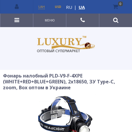
0
RU
|
UA
UAH
USD
МЕНЮ
Фонарь налобный PLD-V9-F-4XPE
(WHITE+RED+BLUE+GREEN), 2x18650, ЗУ Type-C,
zoom, Box оптом в Украине