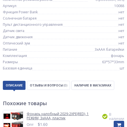
Артикул
10088
Функция Power Bank
нет
Солнечная батарея
нет
Пульт дистанционного управления
нет
Датчик света
нет
Датчик движения
нет
Оптический зум
нет
Питание
3xAAA батарейки
Комплектация
фонарь
Размеры
63*57*33mm
Базовая единица
шт
ОПИСАНИЕ
ОТЗЫВЫ И ВОПРОСЫ
(0)
НАЛИЧИЕ В МАГАЗИНАХ
Похожие товары
Фонарь налобный 2029-2XPE(RED), 1
В
РЕЖИМ, 3хААА, пластик
наличии
$
1.60
Опт