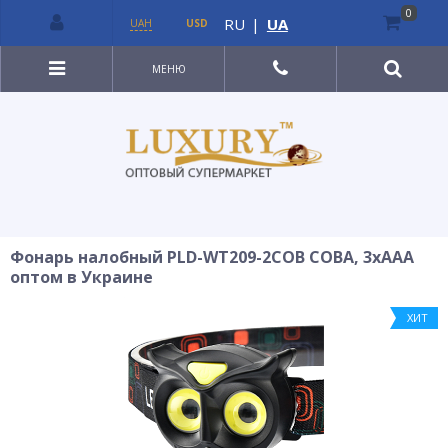
0
RU
|
UA
UAH
USD
МЕНЮ
Фонарь налобный PLD-WT209-2COB COBA, 3xAAA
оптом в Украине
ХИТ