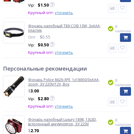
$
1.50
Vip:
Крупный опт:
уточнить
Фонарь налобный T89-COB 10W, 3хААА,
В
пластик
наличии
$
0.55
Опт
$
0.50
Vip:
Крупный опт:
уточнить
Персональные рекомендации
Фонарь Police 8626-XPE, 1х18650/3xAAA,
В
zoom, ЗУ 220V/12V, Box
наличии
$
3.00
$
2.80
Vip:
Крупный опт:
уточнить
Фонарь налобный Luxury 1898, 13LED,
В
встроенный аккумулятор, ЗУ 220V
наличии
$
2.70