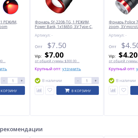
 1 РЕЖИМ,
Фонарь SY-2208-TG, 1 РЕЖИМ,
Фонарь Police 7
zoom
Power Bank, 1x18650, ЗУ Type-C,
zoom, ЗУ micro
zoom, Box
Артикул: -
Артикул: -
$
7.50
$
4.5
Опт
Опт
$
7.00
$
4.20
Vip:
Vip:
0...
от общей суммы $300.00...
от общей суммы $
нить
Крупный опт:
уточнить
Крупный опт:
-
+
В наличии
-
+
В наличии
 КОРЗИНУ
В КОРЗИНУ
 рекомендации