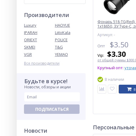
Производители
Фонарь 518-TG(Red),
Luxury
HAOYUE
1x18650, ЗУ Type-C, 
IPARAH
LiitoKala
Артикул: -
ORIEXT
POLICE
$
3.50
Опт
SKMEI
T&G
$
3.30
VGR
YEMAO
Vip:
от общей суммы $300.0
Все производители
Крупный опт:
уточ
В наличии
Будьте в курсе!
Новости, обзоры и акции
В
ПОДПИСАТЬСЯ
Персональные
Новости