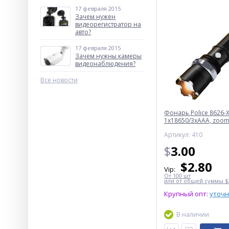
17 февраля 2015
Зачем нужен
видеорегистратор на
авто?
17 февраля 2015
Зачем нужны камеры
видеонаблюдения?
Все новости
Фонарь Police 8626-X
1х18650/3xAAA, zoom,
Box
Артикул: 410
$
3.00
$
2.80
Vip:
От 100 шт
или от общей суммы $3
Крупный опт:
уточ
В наличии