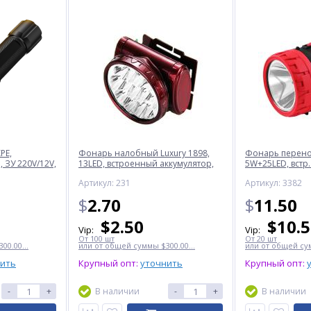
PE,
Фонарь налобный Luxury 1898,
Фонарь перенос
 ЗУ 220V/12V,
13LED, встроенный аккумулятор,
5W+25LED, встр.
ЗУ 220V
220V
Артикул: 231
Артикул: 3382
$
2.70
$
11.50
$
2.50
$
10.
Vip:
Vip:
От 100 шт
От 20 шт
00.00...
или от общей суммы $300.00...
или от общей сум
нить
Крупный опт:
уточнить
Крупный опт:
-
+
В наличии
-
+
В наличии