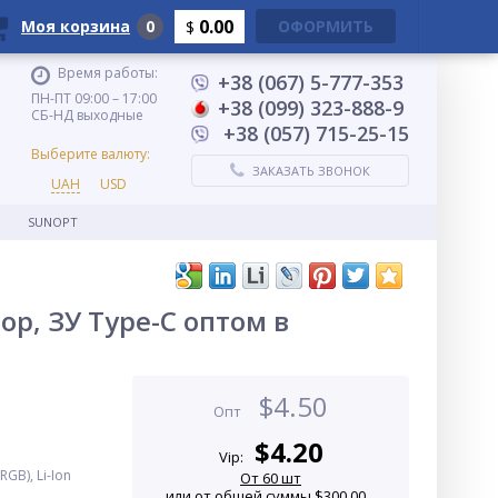
0.00
Моя корзина
0
ОФОРМИТЬ
$
Время работы:
+38 (067) 5-777-353
ПН-ПТ 09:00 – 17:00
+38 (099) 323-888-9
СБ-НД выходные
+38 (057) 715-25-15
Выберите валюту:
ЗАКАЗАТЬ ЗВОНОК
UAH
USD
SUNOPT
ор, ЗУ Type-C оптом в
$
4.50
Опт
$
4.20
Vip:
B), Li-Ion
От 60 шт
или от общей суммы $300.00...