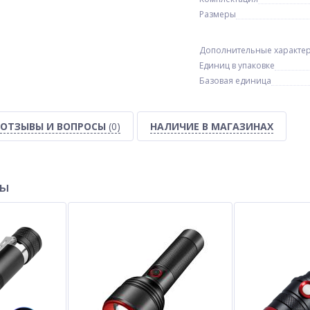
Размеры
Дополнительные характе
Единиц в упаковке
Базовая единица
ОТЗЫВЫ И ВОПРОСЫ
(0)
НАЛИЧИЕ В МАГАЗИНАХ
ры
пас
Электробритва VGR V-380
Часы наручные 9288SIBK
BLACK шейвер, тройное
SKMEI, SILVER-BLACK
лезвие, IPX6
$
12.00
$
11.00
Опт
Опт
$11.50
$10.50
Vip:
Vip: