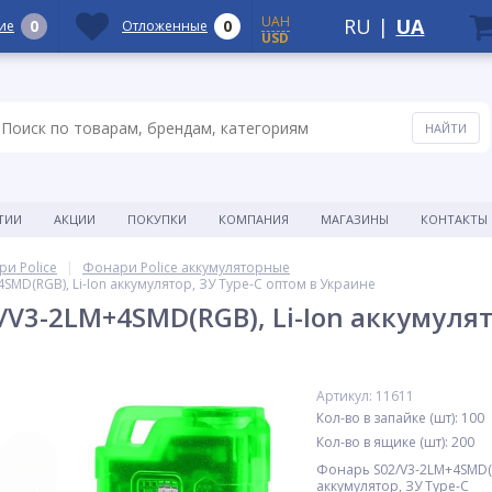
UAH
RU
|
UA
0
0
ие
Отложенные
USD
ТИИ
АКЦИИ
ПОКУПКИ
КОМПАНИЯ
МАГАЗИНЫ
КОНТАКТЫ
и Police
Фонари Police аккумуляторные
MD(RGB), Li-Ion аккумулятор, ЗУ Type-C оптом в Украине
V3-2LM+4SMD(RGB), Li-Ion аккумулят
Артикул: 11611
Кол-во в запайке (шт): 100
Кол-во в ящике (шт): 200
Фонарь S02/V3-2LM+4SMD(RG
аккумулятор, ЗУ Type-C