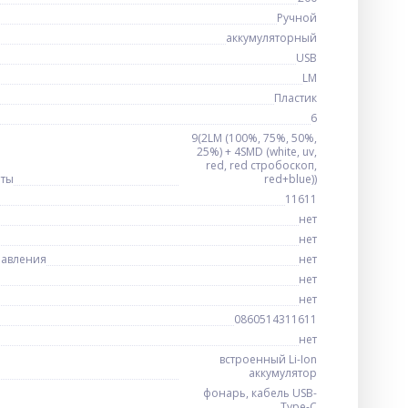
Ручной
аккумуляторный
USB
LM
Пластик
6
9(2LM (100%, 75%, 50%,
25%) + 4SMD (white, uv,
red, red стробоскоп,
оты
red+blue))
11611
нет
нет
равления
нет
нет
нет
0860514311611
нет
встроенный Li-Ion
аккумулятор
фонарь, кабель USB-
Type-C