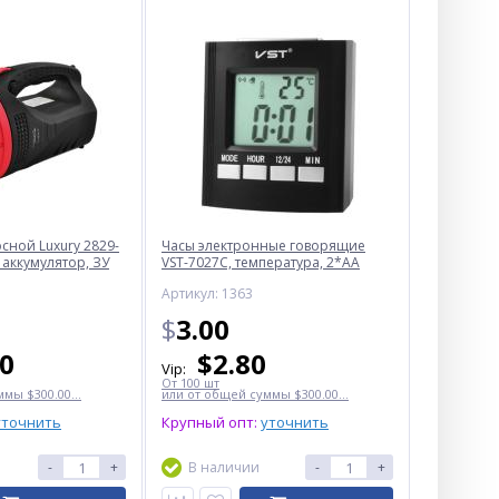
ной Luxury 2829-
Часы электронные говорящие
 аккумулятор, ЗУ
VST-7027С, температура, 2*AA
Артикул: 1363
$
3.00
50
$
2.80
Vip:
От 100 шт
мы $300.00...
или от общей суммы $300.00...
уточнить
Крупный опт:
уточнить
-
+
В наличии
-
+