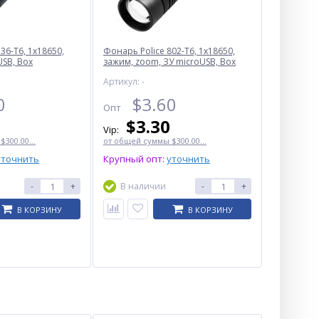
36-T6, 1x18650,
Фонарь Police 802-T6, 1х18650,
USB, Box
зажим, zoom, ЗУ microUSB, Box
Артикул: -
0
$
3.60
Опт
$
3.30
Vip:
300.00...
от общей суммы $300.00...
уточнить
Крупный опт:
уточнить
-
+
В наличии
-
+
В КОРЗИНУ
В КОРЗИНУ