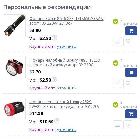
Персональные рекомендации
Фонарь Police 8626-XPE, 1х18650/3xAAA,
В
zoom, ЗУ 220V/12V, Box
наличии
$
3.00
$
2.80
Vip:
Крупный опт:
уточнить
Фонарь налобный Luxury 1898, 13LED,
В
встроенный аккумулятор, ЗУ 220V
наличии
$
2.70
$
2.50
Vip:
Крупный опт:
уточнить
Фонарь переносной Luxury 2829-
В
5W+25LED, встр. аккумулятор, ЗУ 220V
наличии
$
11.50
$
10.50
Vip:
Крупный опт:
уточнить