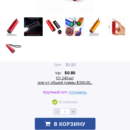
$
0.80
Опт
$
0.80
Vip:
От 240 шт
или от общей суммы $300.00...
Крупный опт:
уточнить
В наличии
-
+
В КОРЗИНУ