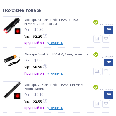
Похожие товары
Фонарь K11-XPE(Red), 1хАА/1x14500, 1
В
РЕЖИМ, zoom, зажим
наличии
$
2.30
Опт
$
2.20
Vip:
Крупный опт:
уточнить
В
Фонарь Small Sun B51-LM, 1xAA, ремешок
наличии
$
1.00
Опт
$
0.90
Vip:
Крупный опт:
уточнить
Фонарь 706-XPE(Red), 2хААА, 1 РЕЖИМ,
В
zoom, зажим
наличии
$
2.10
Опт
$
2.00
Vip:
Крупный опт:
уточнить