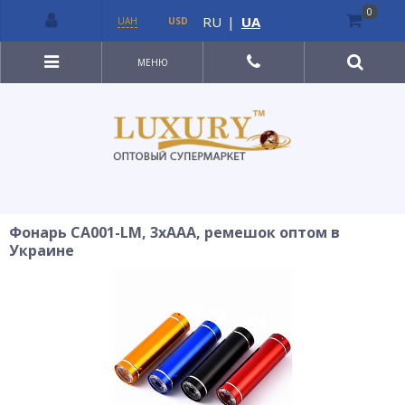
0
RU
|
UA
UAH
USD
МЕНЮ
Фонарь CA001-LM, 3xAAA, ремешок оптом в
Украине