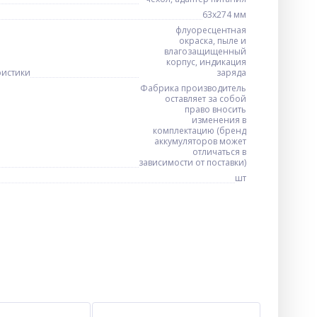
63х274 мм
флуоресцентная
окраска, пыле и
влагозащищенный
корпус, индикация
ристики
заряда
Фабрика производитель
оставляет за собой
право вносить
ХИТ
изменения в
комплектацию (бренд
аккумуляторов может
отличаться в
зависимости от поставки)
шт
Замок велосипедный KIHUU
LOCK 185, 10*80 тросовый, 2
ключа
$
1.40
Опт
$1.30
Vip: