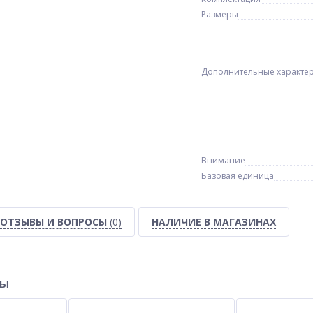
Размеры
Дополнительные характе
Внимание
Базовая единица
ОТЗЫВЫ И ВОПРОСЫ
(0)
НАЛИЧИЕ В МАГАЗИНАХ
ка
Плата 9004 R
Весы ювелирные YD-9022,
 V-
200г (0,01г)
RBO
$
2.00
$
2.80
Опт
Опт
ED
ры
$1.00
$2.70
Vip:
Vip: