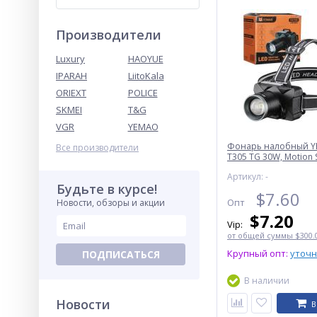
Производители
Luxury
HAOYUE
IPARAH
LiitoKala
ORIEXT
POLICE
SKMEI
T&G
VGR
YEMAO
Фонарь налобный Y
Все производители
T305 TG 30W, Motion S
аккумулятор, ЗУ Typ
Артикул: -
Будьте в курсе!
$
7.60
Опт
Новости, обзоры и акции
$
7.20
Vip:
от общей суммы $300.0
Крупный опт:
уточ
ПОДПИСАТЬСЯ
В наличии
Новости
В