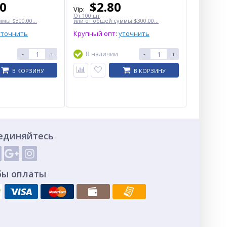
50
$
2.80
Vip:
От 100 шт
мы $300.00...
или от общей суммы $300.00...
уточнить
Крупный опт:
уточнить
-
+
В наличии
-
+
В КОРЗИНУ
В КОРЗИНУ
единяйтесь
бы оплаты