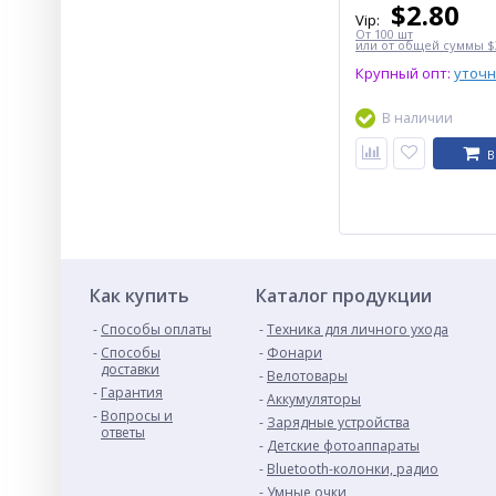
$
2.80
Vip:
От 100 шт
или от общей суммы $3
Крупный опт:
уточ
В наличии
В
Как купить
Каталог продукции
Способы оплаты
Техника для личного ухода
Способы
Фонари
доставки
Велотовары
Гарантия
Аккумуляторы
Вопросы и
Зарядные устройства
ответы
Детские фотоаппараты
Bluetooth-колонки, радио
Умные очки