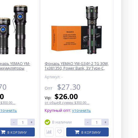
онарь YEMAO YM-
Фонарь YEMAO YM-G34Y-2 TG 30W,
 аккумуляторы
1x381350, Power Bank, ЗУ Type-C,
3200 + 1500 mAh)
zoom
Артикул: -
70
$
27.30
Опт
20
$
26.00
Vip:
300.00...
от общей суммы $300.00...
уточнить
Крупный опт:
уточнить
-
+
В наличии
-
+
В КОРЗИНУ
В КОРЗИНУ