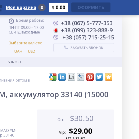
0.00
Моя корзина
0
ОФОРМИТЬ
$
Время работы:
+38 (067) 5-777-353
ПН-ПТ 09:00 – 17:00
+38 (099) 323-888-9
СБ-НД выходные
+38 (057) 715-25-15
Выберите валюту:
ЗАКАЗАТЬ ЗВОНОК
UAH
USD
SUNOPT
питания оптом в
, аккумулятор 33140 (15000
$
30.50
Опт
$
29.00
EMAO YM-
Vip:
ор 33140
От 100 шт