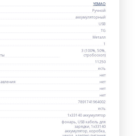
YEMAO
Ручной
аккумуляторный
USB
TG
Металл
1
3 (100%, 50%,
оты
стробоскоп)
11250
есть
нет
равления
нет
нет
нет
7891741964002
есть
1x33140 аккумулятор
фонарь, USB кабель для
зарядки, 1x33140
аккумулятор, коробка,
чехол, адаптер питания