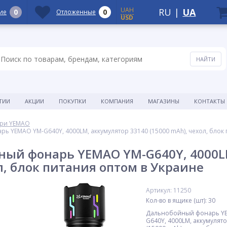
UAH
RU
|
UA
0
0
ие
Отложенные
USD
ТИИ
АКЦИИ
ПОКУПКИ
КОМПАНИЯ
МАГАЗИНЫ
КОНТАКТЫ
ри YEMAO
 YEMAO YM-G640Y, 4000LM, аккумулятор 33140 (15000 mAh), чехол, блок 
ый фонарь YEMAO YM-G640Y, 4000LM
л, блок питания оптом в Украине
Артикул: 11250
Кол-во в ящике (шт): 30
Дальнобойный фонарь Y
G640Y, 4000LM, аккумулят