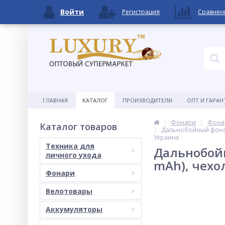
Войти
Регистрация
Сравнен
ГЛАВНАЯ
КАТАЛОГ
ПРОИЗВОДИТЕЛИ
ОПТ И ГАРАН
Фонари
Фона
Каталог товаров
Дальнобойный фонарь
Украине
Техника для
Дальнобойн
личного ухода
mAh), чехо
Фонари
Велотовары
Аккумуляторы