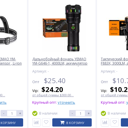
EMAO YM-
Дальнобойный фонарь YEMAO
Тактический ф
ensor , Li-Ion
YM-G646-1, 4000LM, аккумулятор
F883X, 3000LM,
e-C, zoom
45650 (10000 mAh), чехол, блок
18650 + 18350 (
Артикул: -
Артикул: -
питания
$
25.40
$
10.
Опт
Опт
$
24.20
$
10.
Vip:
Vip:
0...
от общей суммы $300.00...
от общей суммы $
нить
Крупный опт:
уточнить
Крупный опт:
-
+
В наличии
-
+
В наличии
 КОРЗИНУ
В КОРЗИНУ