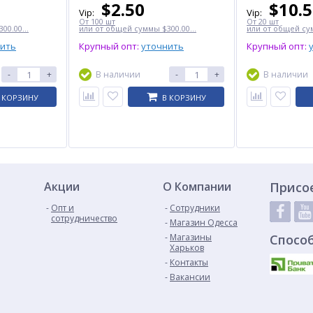
$
2.50
$
10.
Vip:
Vip:
От 100 шт
От 20 шт
00.00...
или от общей суммы $300.00...
или от общей сум
нить
Крупный опт:
уточнить
Крупный опт:
-
+
В наличии
-
+
В наличии
 КОРЗИНУ
В КОРЗИНУ
Акции
О Компании
Присо
Опт и
Сотрудники
сотрудничество
Магазин Одесса
Магазины
Спосо
Харьков
Контакты
Вакансии