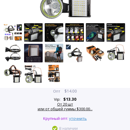
$
14.00
Опт
$
13.30
Vip:
От 20 шт
или от общей суммы $300.00...
Крупный опт:
уточнить
В наличии