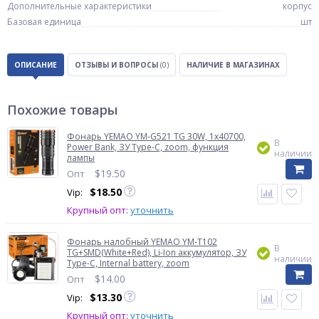
Дополнительные характеристики
корпус
Базовая единица
шт
ОПИСАНИЕ
ОТЗЫВЫ И ВОПРОСЫ
(0)
НАЛИЧИЕ В МАГАЗИНАХ
Похожие товары
Фонарь YEMAO YM-G521 TG 30W, 1x40700,
В
Power Bank, ЗУ Type-C, zoom, функция
наличии
лампы
$
19.50
Опт
$
18.50
Vip:
Крупный опт:
уточнить
Фонарь налобный YEMAO YM-T102
В
TG+SMD(White+Red), Li-Ion аккумулятор, ЗУ
наличии
Type-C, Internal battery, zoom
$
14.00
Опт
$
13.30
Vip:
Крупный опт:
уточнить