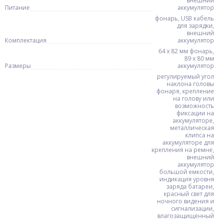
внешний
Питание
аккумулятор
фонарь, USB кабель
для зарядки,
внешний
Комплектация
аккумулятор
64 х 82 мм фонарь,
89 х 80 мм
Размеры
аккумулятор
регулируемый угол
наклона головы
фонаря, крепление
на голову или
возможность
фиксации на
аккумуляторе,
металлическая
клипса на
аккумуляторе для
крепления на ремне,
внешний
аккумулятор
большой емкости,
индикация уровня
заряда батареи,
красный свет для
ночного видения и
сигнализации,
влагозащищенный