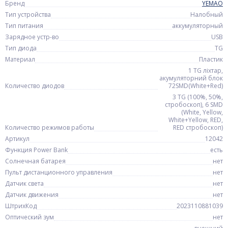
Бренд
YEMAO
Тип устройства
Налобный
Тип питания
аккумуляторный
Зарядное устр-во
USB
Тип диода
TG
Материал
Пластик
1 TG ліхтар,
акумуляторний блок
Количество диодов
72SMD(White+Red)
3 TG (100%, 50%,
стробоскоп), 6 SMD
(White, Yellow,
White+Yellow, RED,
Количество режимов работы
RED стробоскоп)
Артикул
12042
Функция Power Bank
есть
Солнечная батарея
нет
Пульт дистанционного управления
нет
Датчик света
нет
Датчик движения
нет
ШтрихКод
2023110881039
Оптический зум
нет