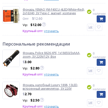
Фонарь YEMAO YM-F40CU-4LED(White+Red),
В
2x16340, ЗУ Type-C, магнит, колпачек
наличии
$
12.60
Опт
$
12.00
Vip:
Крупный опт:
уточнить
Персональные рекомендации
Фонарь Police 8626-XPE, 1х18650/3xAAA,
В
zoom, ЗУ 220V/12V, Box
наличии
$
3.00
$
2.80
Vip:
Крупный опт:
уточнить
Фонарь налобный Luxury 1898, 13LED,
В
встроенный аккумулятор, ЗУ 220V
наличии
$
2.70
$
2.50
Vip:
Крупный опт:
уточнить