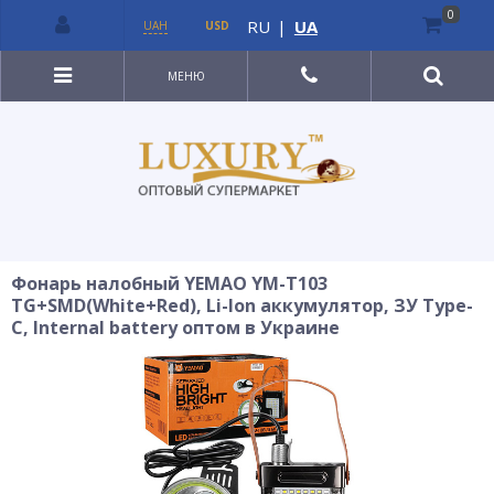
0
RU
|
UA
UAH
USD
МЕНЮ
Фонарь налобный YEMAO YM-T103
TG+SMD(White+Red), Li-Ion аккумулятор, ЗУ Type-
C, Internal battery оптом в Украине