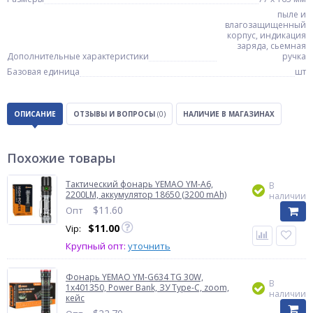
пыле и
влагозащищенный
корпус, индикация
заряда, сьемная
Дополнительные характеристики
ручка
Базовая единица
шт
ОПИСАНИЕ
ОТЗЫВЫ И ВОПРОСЫ
(0)
НАЛИЧИЕ В МАГАЗИНАХ
Похожие товары
Тактический фонарь YEMAO YM-А6,
В
2200LM, аккумулятор 18650 (3200 mAh)
наличии
$
11.60
Опт
$
11.00
Vip:
Крупный опт:
уточнить
Фонарь YEMAO YM-G634 TG 30W,
В
1x401350, Power Bank, ЗУ Type-C, zoom,
наличии
кейс