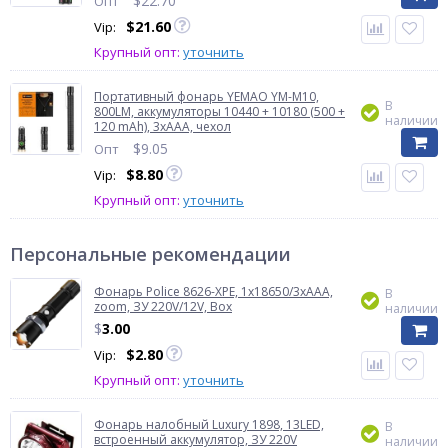
$
22.70
Опт
$
21.60
Vip:
Крупный опт:
уточнить
Портативный фонарь YEMAO YM-M10,
В
800LM, аккумуляторы 10440 + 10180 (500 +
наличии
120 mAh), 3xAAA, чехол
$
9.05
Опт
$
8.80
Vip:
Крупный опт:
уточнить
Персональные рекомендации
Фонарь Police 8626-XPE, 1х18650/3xAAA,
В
zoom, ЗУ 220V/12V, Box
наличии
$
3.00
$
2.80
Vip:
Крупный опт:
уточнить
Фонарь налобный Luxury 1898, 13LED,
В
встроенный аккумулятор, ЗУ 220V
наличии