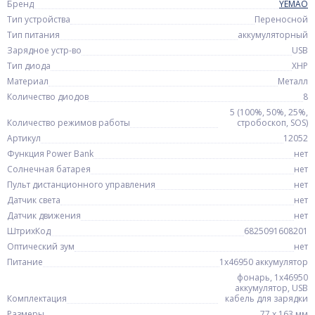
Бренд
YEMAO
Тип устройства
Переносной
Тип питания
аккумуляторный
Зарядное устр-во
USB
Тип диода
XHP
Материал
Металл
Количество диодов
8
5 (100%, 50%, 25%,
Количество режимов работы
стробоскоп, SOS)
Артикул
12052
Функция Power Bank
нет
Солнечная батарея
нет
Пульт дистанционного управления
нет
Датчик света
нет
Датчик движения
нет
ШтрихКод
6825091608201
Оптический зум
нет
Питание
1x46950 аккумулятор
фонарь, 1x46950
аккумулятор, USB
Комплектация
кабель для зарядки
Размеры
77 х 163 мм