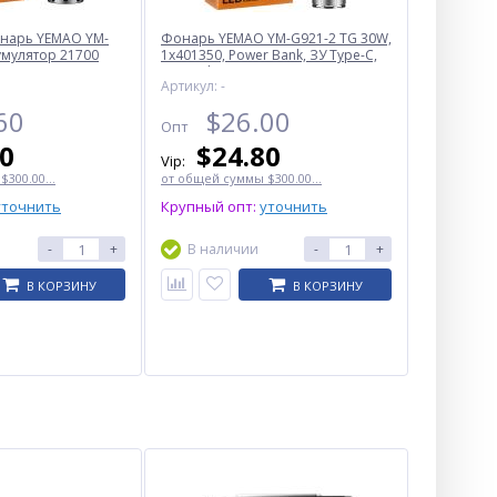
онарь YEMAO YM-
Фонарь YEMAO YM-G921-2 TG 30W,
кумулятор 21700
1x401350, Power Bank, ЗУ Type-C,
zoom, функция лампы
Артикул: -
60
$
26.00
Опт
00
$
24.80
Vip:
300.00...
от общей суммы $300.00...
уточнить
Крупный опт:
уточнить
-
+
В наличии
-
+
В КОРЗИНУ
В КОРЗИНУ