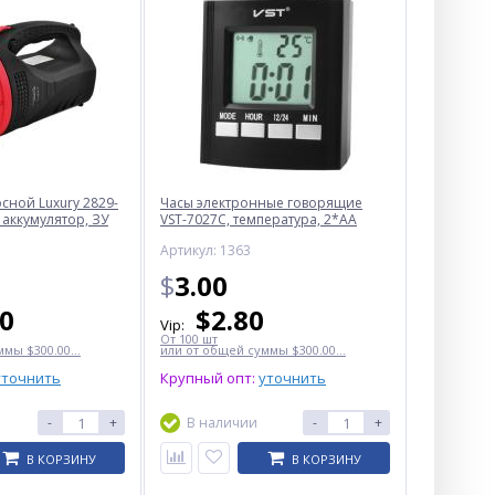
ной Luxury 2829-
Часы электронные говорящие
 аккумулятор, ЗУ
VST-7027С, температура, 2*AA
Артикул: 1363
$
3.00
50
$
2.80
Vip:
От 100 шт
мы $300.00...
или от общей суммы $300.00...
уточнить
Крупный опт:
уточнить
-
+
В наличии
-
+
В КОРЗИНУ
В КОРЗИНУ