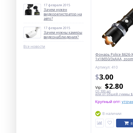
17 февраля 2015
Зачем нужен
видеорегистратор на
авто?
17 февраля 2015
Зачем нужны камеры
видеонаблюдения?
Все новости
Фонарь Police 8626-X
1х18650/3xAAA, zoom,
Box
Артикул: 410
$
3.00
$
2.80
Vip:
От 100 шт
или от общей суммы $3
Крупный опт:
уточ
В наличии
В