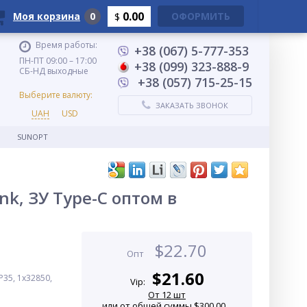
0.00
Моя корзина
0
ОФОРМИТЬ
$
Время работы:
+38 (067) 5-777-353
ПН-ПТ 09:00 – 17:00
+38 (099) 323-888-9
СБ-НД выходные
+38 (057) 715-25-15
Выберите валюту:
ЗАКАЗАТЬ ЗВОНОК
UAH
USD
SUNOPT
nk, ЗУ Type-C оптом в
$
22.70
Опт
$
21.60
35, 1x32850,
Vip:
От 12 шт
или от общей суммы $300.00...