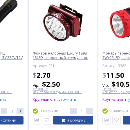
PE,
Фонарь налобный Luxury 1898,
Фонарь перенос
 ЗУ 220V/12V,
13LED, встроенный аккумулятор,
5W+25LED, встр.
ЗУ 220V
220V
Артикул: 231
Артикул: 3382
$
2.70
$
11.50
$
2.50
$
10.
Vip:
Vip:
От 100 шт
От 20 шт
00.00...
или от общей суммы $300.00...
или от общей сум
нить
Крупный опт:
уточнить
Крупный опт:
-
+
В наличии
-
+
В наличии
 КОРЗИНУ
В КОРЗИНУ