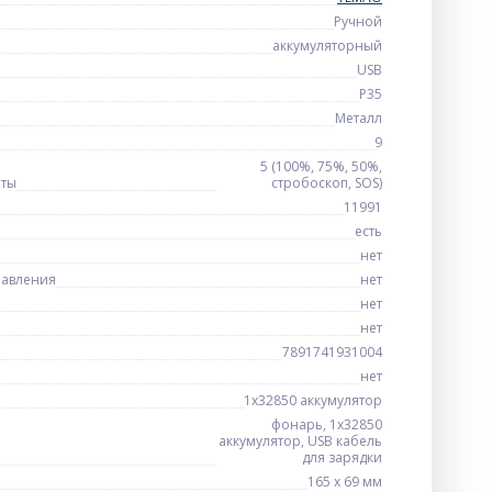
Ручной
аккумуляторный
USB
P35
Металл
9
5 (100%, 75%, 50%,
оты
стробоскоп, SOS)
11991
есть
нет
равления
нет
нет
нет
7891741931004
нет
1x32850 аккумулятор
фонарь, 1x32850
аккумулятор, USB кабель
для зарядки
165 х 69 мм