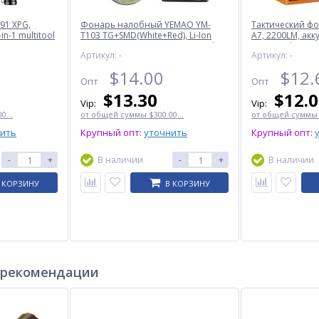
91 XPG,
Фонарь налобный YEMAO YM-
Тактический ф
in-1 multitool
T103 TG+SMD(White+Red), Li-Ion
А7, 2200LM, ак
аккумулятор, ЗУ Type-C, Internal
(5000 mAh)
Артикул: -
Артикул: -
battery
$
14.00
$
12.
Опт
Опт
$
13.30
$
12.
Vip:
Vip:
0...
от общей суммы $300.00...
от общей суммы $
нить
Крупный опт:
уточнить
Крупный опт:
-
+
В наличии
-
+
В наличии
 КОРЗИНУ
В КОРЗИНУ
 рекомендации