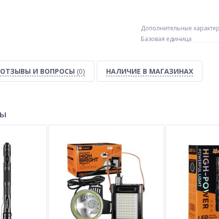
Дополнительные характе
Базовая единица
ОТЗЫВЫ И ВОПРОСЫ
(0)
НАЛИЧИЕ В МАГАЗИНАХ
ры
3 с
Велосипедная сумка BG-
Плойка IPARAH P-205, 28mm,
0858 треугольная под раму
120-210°C, керамическое
ue
покрытие, LED display, 70W
$
6.00
$
31.00
Опт
Опт
$5.50
$29.00
Vip:
Vip: