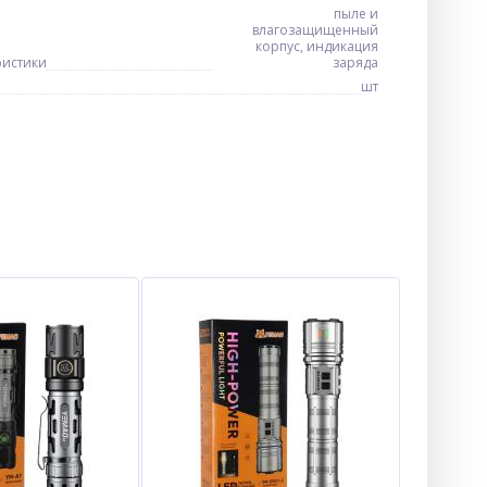
пыле и
влагозащищенный
корпус, индикация
ристики
заряда
шт
Фен-стайлер IPARAH 7 в 1 P-
510B BLACK, 7 насадок, 3
режима, 4 режима
температуры, 105000 RPM,
$
63.00
Опт
1400W
$61.00
Vip: