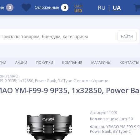
UAH
RU
|
UA
0
0
ие
Отложенные
USD
ТИИ
АКЦИИ
ПОКУПКИ
КОМПАНИЯ
МАГАЗИНЫ
КОНТАКТЫ
ри YEMAO
-9 9P35, 1x32850, Power Bank, ЗУ Type-C оптом в Украине
O YM-F99-9 9P35, 1x32850, Power Ba
Артикул: 11991
Кол-во в ящике (шт): 30
Фонарь YEMAO YM-F99-9 9P
Power Bank, ЗУ Type-C