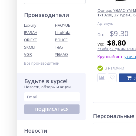
Фонарь YEMAO YM-M
Производители
1x10280, ЗУ Type-C, 6-
Артикул: -
Luxury
HAOYUE
$
9.30
IPARAH
LiitoKala
Опт
ORIEXT
POLICE
$
8.80
Vip:
SKMEI
T&G
от общей суммы $300.0
VGR
YEMAO
Крупный опт:
уточ
Все производители
В наличии
В
Будьте в курсе!
Новости, обзоры и акции
ПОДПИСАТЬСЯ
Персональные
Новости