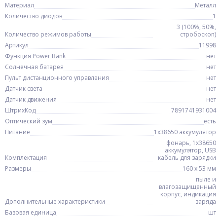
Материал
Металл
Количество диодов
1
3 (100%, 50%,
Количество режимов работы
стробоскоп)
Артикул
11998
Функция Power Bank
нет
Солнечная батарея
нет
Пульт дистанционного управления
нет
Датчик света
нет
Датчик движения
нет
ШтрихКод
7891741931004
Оптический зум
есть
Питание
1x38650 аккумулятор
фонарь, 1x38650
аккумулятор, USB
Комплектация
кабель для зарядки
Размеры
160 х 53 мм
пыле и
влагозащищенный
корпус, индикация
Дополнительные характеристики
заряда
Базовая единица
шт