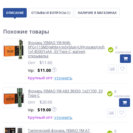
ОПИСАНИЕ
ОТЗЫВЫ И ВОПРОСЫ
(0)
НАЛИЧИЕ В МАГАЗИНАХ
Похожие товары
Фонарь YEMAO YM-M46-
XPG+11SMD(white+red+blue+UV)+лазер(red),
В
1x14500/1xAA, ЗУ Type-C, магнит,
наличии
открывалка
$
11.60
Опт
$
11.00
Vip:
Крупный опт:
уточнить
Фонарь YEMAO YM-A83 3KX50, 1x21700, ЗУ
В
Type-C
наличии
$
20.00
Опт
$
19.00
Vip:
Крупный опт:
уточнить
Тактический фонарь YEMAO YM-А7,
В