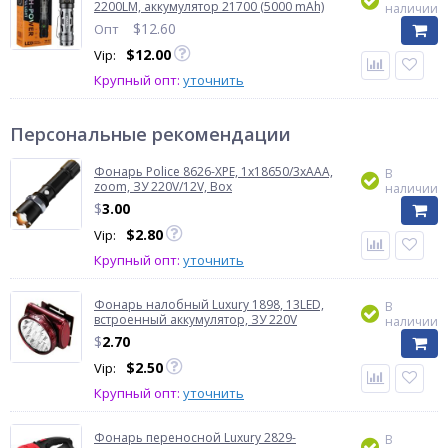
2200LM, аккумулятор 21700 (5000 mAh)
наличии
$
12.60
Опт
$
12.00
Vip:
Крупный опт:
уточнить
Персональные рекомендации
Фонарь Police 8626-XPE, 1х18650/3xAAA,
В
zoom, ЗУ 220V/12V, Box
наличии
$
3.00
$
2.80
Vip:
Крупный опт:
уточнить
Фонарь налобный Luxury 1898, 13LED,
В
встроенный аккумулятор, ЗУ 220V
наличии
$
2.70
$
2.50
Vip:
Крупный опт:
уточнить
Фонарь переносной Luxury 2829-
В