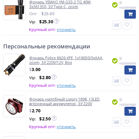
Фонарь YEMAO YM-G33-2 TG 40W,
В
3x361350, ЗУ Type-C, zoom
наличии
$
26.60
Опт
$
25.30
Vip:
Крупный опт:
уточнить
Персональные рекомендации
Фонарь Police 8626-XPE, 1х18650/3xAAA,
В
zoom, ЗУ 220V/12V, Box
наличии
$
3.00
$
2.80
Vip:
Крупный опт:
уточнить
Фонарь налобный Luxury 1898, 13LED,
В
встроенный аккумулятор, ЗУ 220V
наличии
$
2.70
$
2.50
Vip:
Крупный опт:
уточнить