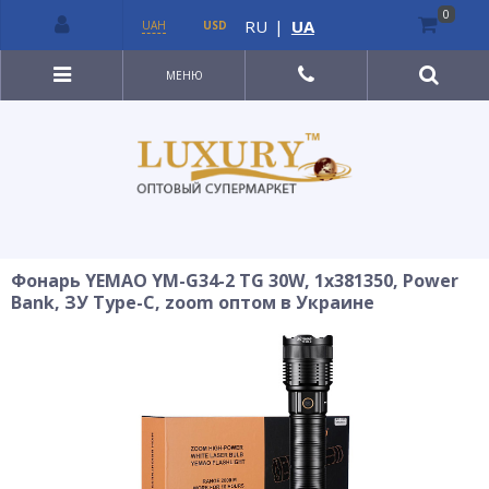
0
RU
|
UA
UAH
USD
МЕНЮ
Фонарь YEMAO YM-G34-2 TG 30W, 1x381350, Power
Bank, ЗУ Type-C, zoom оптом в Украине