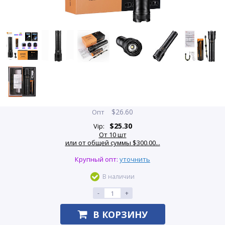
$
26.60
Опт
$
25.30
Vip:
От 10 шт
или от общей суммы $300.00...
Крупный опт:
уточнить
В наличии
-
+
В КОРЗИНУ