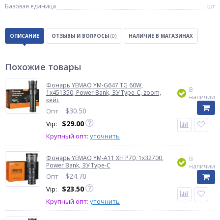
Базовая единица
шт
ОПИСАНИЕ
ОТЗЫВЫ И ВОПРОСЫ
(0)
НАЛИЧИЕ В МАГАЗИНАХ
Похожие товары
Фонарь YEMAO YM-G647 TG 60W,
В
1x451350, Power Bank, ЗУ Type-C, zoom,
наличии
кейс
$
30.50
Опт
$
29.00
Vip:
Крупный опт:
уточнить
Фонарь YEMAO YM-A11 XH P70, 1x32700,
В
Power Bank, ЗУ Type-C
наличии
$
24.70
Опт
$
23.50
Vip:
Крупный опт:
уточнить