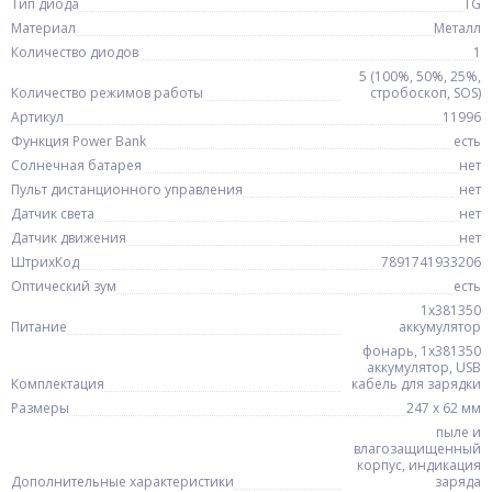
Тип диода
TG
Материал
Металл
Количество диодов
1
5 (100%, 50%, 25%,
Количество режимов работы
стробоскоп, SOS)
Артикул
11996
Функция Power Bank
есть
Солнечная батарея
нет
Пульт дистанционного управления
нет
Датчик света
нет
Датчик движения
нет
ШтрихКод
7891741933206
Оптический зум
есть
1x381350
Питание
аккумулятор
фонарь, 1x381350
аккумулятор, USB
Комплектация
кабель для зарядки
Размеры
247 х 62 мм
пыле и
влагозащищенный
корпус, индикация
Дополнительные характеристики
заряда