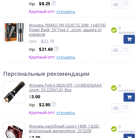
$
8.25
Vip:
Крупный опт:
уточнить
Фонарь YEMAO YM-G530 TG 30W, 1x40700,
В
Power Bank, ЗУ Type-C, zoom, защита от
наличии
комаров
$
22.70
Опт
$
21.60
Vip:
Крупный опт:
уточнить
Персональные рекомендации
Фонарь Police 8626-XPE, 1х18650/3xAAA,
В
zoom, ЗУ 220V/12V, Box
наличии
$
3.00
$
2.80
Vip:
Крупный опт:
уточнить
Фонарь налобный Luxury 1898, 13LED,
В
встроенный аккумулятор, ЗУ 220V
наличии
$
2.70