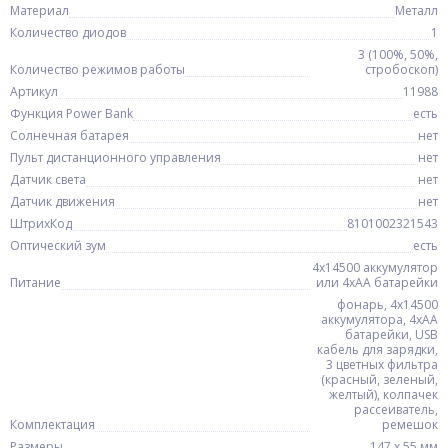
Материал
Металл
Количество диодов
1
3 (100%, 50%,
Количество режимов работы
стробоскоп)
Артикул
11988
Функция Power Bank
есть
Солнечная батарея
нет
Пульт дистанционного управления
нет
Датчик света
нет
Датчик движения
нет
ШтрихКод
8101002321543
Оптический зум
есть
4x14500 аккумулятор
Питание
или 4xАА батарейки
фонарь, 4x14500
аккумулятора, 4xАА
батарейки, USB
кабель для зарядки,
3 цветных фильтра
(красный, зеленый,
желтый), колпачек
рассеиватель,
Комплектация
ремешок
Размеры
147 х 55 мм