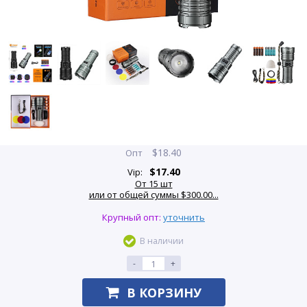
$
18.40
Опт
$
17.40
Vip:
От 15 шт
или от общей суммы $300.00...
Крупный опт:
уточнить
В наличии
-
+
В КОРЗИНУ