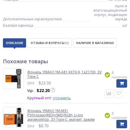
пыле и
влагозащищенный
корпус, индикация
Дополнительные характеристики
заряда
Базовая единица
шт
ОПИСАНИЕ
ОТЗЫВЫ И ВОПРОСЫ
(0)
НАЛИЧИЕ В МАГАЗИНАХ
Похожие товары
Фонарь YEMAO YM-A81 KX70-9, 1x21700, ЗУ
В
Type-C
наличии
$
23.30
Опт
$
22.20
Vip:
Крупный опт:
уточнить
Фонарь YEMAO YM-M31
В
P50+лазер(RED)+SMD(RGB), Li-Ion
наличии
аккумулятор, ЗУ Type-C, магнит, зажим
$
8.70
Опт