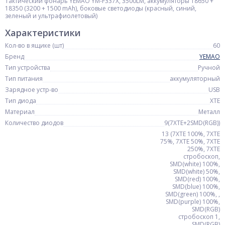
Тактический фонарь YEMAO YM-F337X, 3500LM, аккумуляторы 18650 +
18350 (3200 + 1500 mAh), боковые светодиоды (красный, синий,
зеленый и ультрафиолетовый)
Характеристики
Кол-во в ящике (шт)
60
Бренд
YEMAO
Тип устройства
Ручной
Тип питания
аккумуляторный
Зарядное устр-во
USB
Тип диода
XTE
Материал
Металл
Количество диодов
9(7XTE+2SMD(RGB))
13 (7XTE 100%, 7XTE
75%, 7XTE 50%, 7XTE
250%, 7XTE
стробоскоп,
SMD(white) 100%,
SMD(white) 50%,
SMD(red) 100%,
SMD(blue) 100%,
SMD(green) 100%, ,
SMD(purple) 100%,
SMD(RGB)
стробоскоп 1,
SMD(RGB)