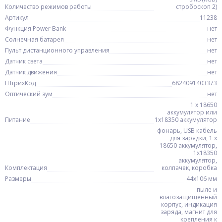
Количество режимов работы
стробоскоп 2)
Артикул
11238
Функция Power Bank
нет
Солнечная батарея
нет
Пульт дистанционного управления
нет
Датчик света
нет
Датчик движения
нет
ШтрихКод
6824091403373
Оптический зум
нет
1 x 18650
аккумулятор или
Питание
1x18350 аккумулятор
фонарь, USB кабель
для зарядки, 1 x
18650 аккумулятор,
1x18350
аккумулятор,
Комплектация
колпачек, коробка
Размеры
44х106 мм
пыле и
влагозащищенный
корпус, индикация
заряда, магнит для
крепления к