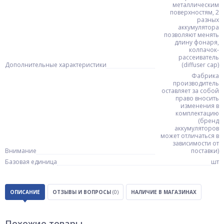
металлическим
поверхностям, 2
разных
аккумулятора
позволяют менять
длину фонаря,
колпачок-
рассеиватель
Дополнительные характеристики
(diffuser cap)
Фабрика
производитель
оставляет за собой
право вносить
изменения в
комплектацию
(бренд
аккумуляторов
может отличаться в
зависимости от
Внимание
поставки)
Базовая единица
шт
ОПИСАНИЕ
ОТЗЫВЫ И ВОПРОСЫ
(0)
НАЛИЧИЕ В МАГАЗИНАХ
Похожие товары