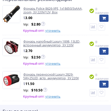
Фонарь Police 8626-XPE, 1х18650/3xAAA,
В
zoom, ЗУ 220V/12V, Box
наличии
$
3.00
$
2.80
Vip:
Крупный опт:
уточнить
Фонарь налобный Luxury 1898, 13LED,
В
встроенный аккумулятор, ЗУ 220V
наличии
$
2.70
$
2.50
Vip:
Крупный опт:
уточнить
Фонарь переносной Luxury 2829-
В
5W+25LED, встр. аккумулятор, ЗУ 220V
наличии
$
11.50
$
10.50
Vip:
Крупный опт:
уточнить