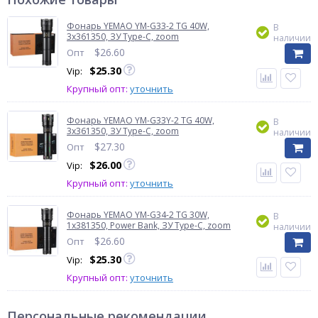
Фонарь YEMAO YM-G33-2 TG 40W,
В
3x361350, ЗУ Type-C, zoom
наличии
$
26.60
Опт
$
25.30
Vip:
Крупный опт:
уточнить
Фонарь YEMAO YM-G33Y-2 TG 40W,
В
3x361350, ЗУ Type-C, zoom
наличии
$
27.30
Опт
$
26.00
Vip:
Крупный опт:
уточнить
Фонарь YEMAO YM-G34-2 TG 30W,
В
1x381350, Power Bank, ЗУ Type-C, zoom
наличии
$
26.60
Опт
$
25.30
Vip:
Крупный опт:
уточнить
Персональные рекомендации