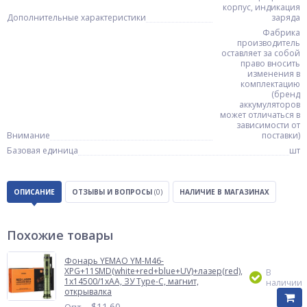
корпус, индикация
Дополнительные характеристики
заряда
Фабрика
производитель
оставляет за собой
право вносить
изменения в
комплектацию
(бренд
аккумуляторов
может отличаться в
зависимости от
Внимание
поставки)
Базовая единица
шт
ОПИСАНИЕ
ОТЗЫВЫ И ВОПРОСЫ
(0)
НАЛИЧИЕ В МАГАЗИНАХ
Похожие товары
Фонарь YEMAO YM-M46-
XPG+11SMD(white+red+blue+UV)+лазер(red),
В
1x14500/1xAA, ЗУ Type-C, магнит,
наличии
открывалка
$
11.60