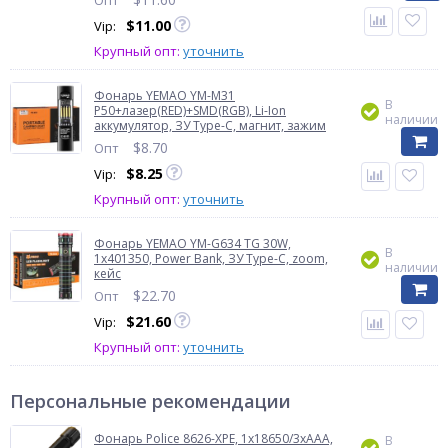
Опт
$
11.00
Vip:
Крупный опт:
уточнить
Фонарь YEMAO YM-M31
В
P50+лазер(RED)+SMD(RGB), Li-Ion
наличии
аккумулятор, ЗУ Type-C, магнит, зажим
$
8.70
Опт
$
8.25
Vip:
Крупный опт:
уточнить
Фонарь YEMAO YM-G634 TG 30W,
В
1x401350, Power Bank, ЗУ Type-C, zoom,
наличии
кейс
$
22.70
Опт
$
21.60
Vip:
Крупный опт:
уточнить
Персональные рекомендации
Фонарь Police 8626-XPE, 1х18650/3xAAA,
В