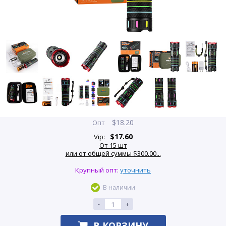
$
18.20
Опт
$
17.60
Vip:
От 15 шт
или от общей суммы $300.00...
Крупный опт:
уточнить
В наличии
-
+
В КОРЗИНУ