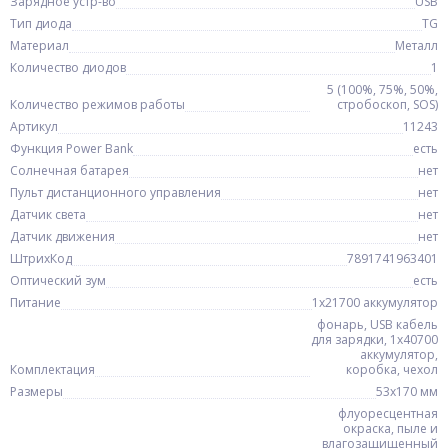
Зарядное устр-во
USB
Тип диода
TG
Материал
Металл
Количество диодов
1
5 (100%, 75%, 50%,
Количество режимов работы
стробоскоп, SOS)
Артикул
11243
Функция Power Bank
есть
Солнечная батарея
нет
Пульт дистанционного управления
нет
Датчик света
нет
Датчик движения
нет
ШтрихКод
7891741963401
Оптический зум
есть
Питание
1x21700 аккумулятор
фонарь, USB кабель
для зарядки, 1x40700
аккумулятор,
Комплектация
коробка, чехол
Размеры
53х170 мм
флуоресцентная
окраска, пыле и
влагозащищенный