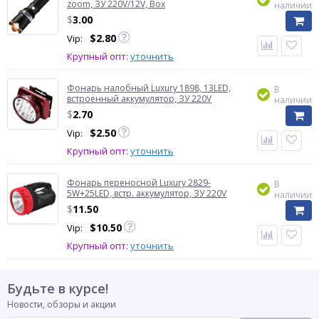
zoom, ЗУ 220V/12V, Box
наличии
$
3.00
$
2.80
Vip:
Крупный опт:
уточнить
Фонарь налобный Luxury 1898, 13LED,
В
встроенный аккумулятор, ЗУ 220V
наличии
$
2.70
$
2.50
Vip:
Крупный опт:
уточнить
Фонарь переносной Luxury 2829-
В
5W+25LED, встр. аккумулятор, ЗУ 220V
наличии
$
11.50
$
10.50
Vip:
Крупный опт:
уточнить
Будьте в курсе!
Новости, обзоры и акции