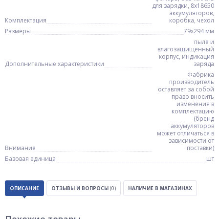
для зарядки, 8x18650
аккумуляторов,
Комплектация
коробка, чехол
Размеры
79х294 мм
пыле и
влагозащищенный
корпус, индикация
Дополнительные характеристики
заряда
Фабрика
производитель
оставляет за собой
право вносить
изменения в
комплектацию
(бренд
аккумуляторов
может отличаться в
зависимости от
Внимание
поставки)
Базовая единица
шт
ОПИСАНИЕ
ОТЗЫВЫ И ВОПРОСЫ
(0)
НАЛИЧИЕ В МАГАЗИНАХ