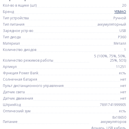
Кол-во в ящике (шт)
20
Бренд
YEMAO
Тип устройства
Ручной
Тип питания
аккумуляторный
Зарядное устр-во
USB
Тип диода
P360
Материал
Металл
Количество диодов
1
5 (100%, 75%, 50%,
Количество режимов работы
25%, SOS)
Артикул
11251
Функция Power Bank
есть
Солнечная батарея
нет
Пульт дистанционного управления
нет
Датчик света
нет
Датчик движения
нет
ШтрихКод
7891741999905
Оптический зум
есть
8x18650
Питание
аккумуляторов
фонарь, USB кабель