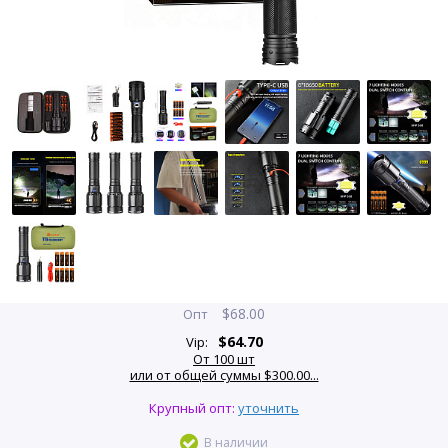
$
68.00
Опт
$
64.70
Vip:
От 100 шт
или от общей суммы $300.00...
Крупный опт:
уточнить
В наличии