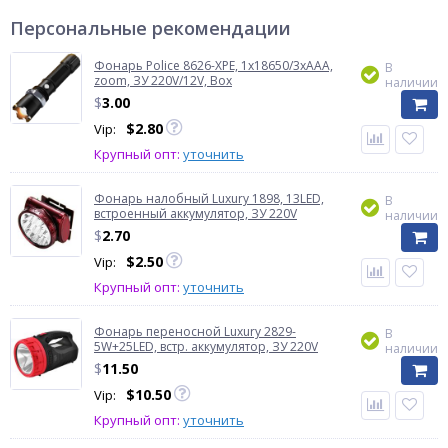
Персональные рекомендации
Фонарь Police 8626-XPE, 1х18650/3xAAA,
В
zoom, ЗУ 220V/12V, Box
наличии
$
3.00
$
2.80
Vip:
Крупный опт:
уточнить
Фонарь налобный Luxury 1898, 13LED,
В
встроенный аккумулятор, ЗУ 220V
наличии
$
2.70
$
2.50
Vip:
Крупный опт:
уточнить
Фонарь переносной Luxury 2829-
В
5W+25LED, встр. аккумулятор, ЗУ 220V
наличии
$
11.50
$
10.50
Vip:
Крупный опт:
уточнить