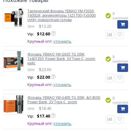
Похожие товары
Тактический фонарь YEMAO YM-F303X,
В
1600LM, аккумуляторы 1x21700 (1x5000
наличии
mAh), поворотная голова
$
13.20
Опт
$
12.60
Vip:
Крупный опт:
уточнить
Фонарь YEMAO YM-G635 TG 30W,
В
1x401350, Power Bank, ЗУ Type-C, zoom,
наличии
кейс
$
23.00
Опт
$
22.00
Vip:
Крупный опт:
уточнить
Фонарь YEMAO YM-G405 TG 30W, 4x14500,
В
Power Bank, ЗУ Type-C, zoom
наличии
$
18.40
Опт
$
17.40
Vip:
Крупный опт:
уточнить