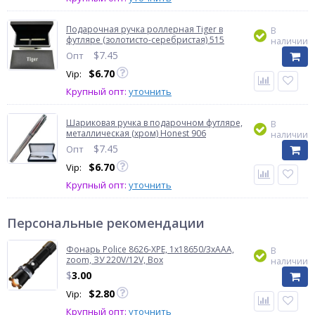
Подарочная ручка роллерная Tiger в
В
футляре (золотисто-серебристая) 515
наличии
$
7.45
Опт
$
6.70
Vip:
Крупный опт:
уточнить
Шариковая ручка в подарочном футляре,
В
металлическая (хром) Honest 906
наличии
$
7.45
Опт
$
6.70
Vip:
Крупный опт:
уточнить
Персональные рекомендации
Фонарь Police 8626-XPE, 1х18650/3xAAA,
В
zoom, ЗУ 220V/12V, Box
наличии
$
3.00
$
2.80
Vip:
Крупный опт:
уточнить