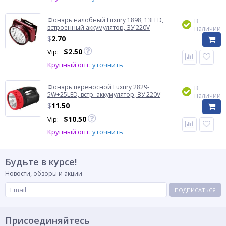
Фонарь налобный Luxury 1898, 13LED,
В
встроенный аккумулятор, ЗУ 220V
наличии
$
2.70
$
2.50
Vip:
Крупный опт:
уточнить
Фонарь переносной Luxury 2829-
В
5W+25LED, встр. аккумулятор, ЗУ 220V
наличии
$
11.50
$
10.50
Vip:
Крупный опт:
уточнить
Будьте в курсе!
Новости, обзоры и акции
ПОДПИСАТЬСЯ
Присоединяйтесь