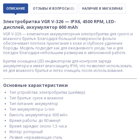
ОПИСАНИЕ
ОТЗЫВЫ И ВОПРОСЫ
(0)
НАЛИЧИЕ В МАГАЗИНАХ
Электробритва VGR V-326 — IPX6, 4500 RPM, LED-
дисплей, аккумулятор 600 mAh
VGR V-326 — компактная аккумуляторная электробритва для сухого и
влажного бритья. Благодаря большой поверхности фольги
обеспечивает плотное прилегание к коже и глубокое удаление
бороды. Модель подходит как для ежедневного ухода, так и для
поездок благодаря небольшим размерам и автономной работе.
Бритва оснащена LED-индикатором для контроля заряда
аккумулятора и имеет влагозащиту IPX6, что позволяет использовать
её для влажного бритья и легко очищать после использования.
Основные характеристики
Тип устройства: электробритва (шейвер)
Тип бритья: сухое и влажное
Тип питания: аккумулятор
Тип аккумулятора: Li-Ion
Ёмкость аккумулятора: 600 мАч
Время работы: до 80 минут
Время зарядки: около 1,5 часа
Мотор: роторный
Лезвия: нержавеющая сталь