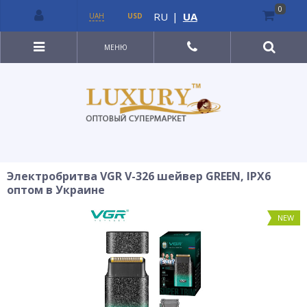
0
RU
|
UA
UAH
USD
МЕНЮ
Электробритва VGR V-326 шейвер GREEN, IPX6
оптом в Украине
NEW