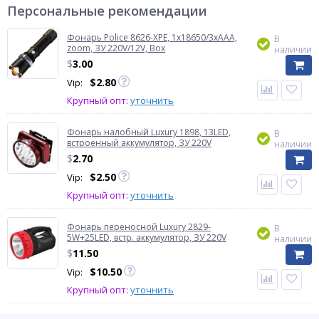
Персональные рекомендации
Фонарь Police 8626-XPE, 1х18650/3xAAA,
В
zoom, ЗУ 220V/12V, Box
наличии
$
3.00
$
2.80
Vip:
Крупный опт:
уточнить
Фонарь налобный Luxury 1898, 13LED,
В
встроенный аккумулятор, ЗУ 220V
наличии
$
2.70
$
2.50
Vip:
Крупный опт:
уточнить
Фонарь переносной Luxury 2829-
В
5W+25LED, встр. аккумулятор, ЗУ 220V
наличии
$
11.50
$
10.50
Vip:
Крупный опт:
уточнить