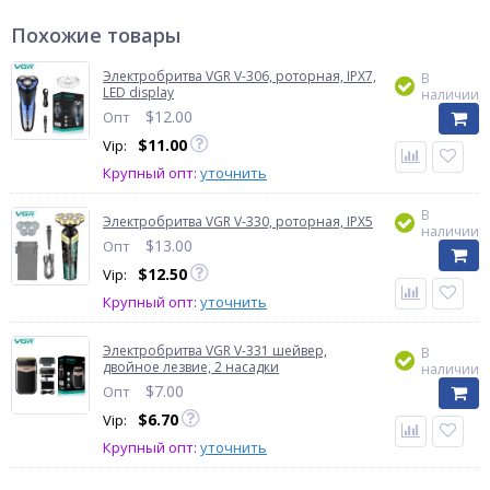
Похожие товары
Электробритва VGR V-306, роторная, IPX7,
В
LED display
наличии
$
12.00
Опт
$
11.00
Vip:
Крупный опт:
уточнить
В
Электробритва VGR V-330, роторная, IPX5
наличии
$
13.00
Опт
$
12.50
Vip:
Крупный опт:
уточнить
Электробритва VGR V-331 шейвер,
В
двойное лезвие, 2 насадки
наличии
$
7.00
Опт
$
6.70
Vip:
Крупный опт:
уточнить