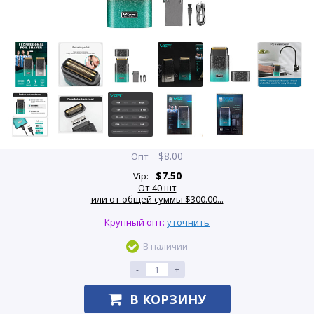
$
8.00
Опт
$
7.50
Vip:
От 40 шт
или от общей суммы $300.00...
Крупный опт:
уточнить
В наличии
-
+
В КОРЗИНУ