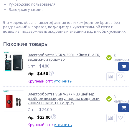
Руководство пользователя
Заводская упаковка
Эта модель обеспечивает эффективное и комфортное бритье без
раздражений и порезов, подходит для чувствительной кожи и
позволяет поддерживать аккуратный внешний вид в любых условиях.
Похожие товары
Электробритва VGR V-390 шейвер BLACK,
В
выдвижной триммер
наличии
$
4.80
Опт
$
4.50
Vip:
Крупный опт:
уточнить
Электробритва VGR V-377 RED шейвер,
В
двойное лезвие, регулировка мощности
наличии
7000-9000 RPM, LED display
$
24.00
Опт
$
23.00
Vip:
Крупный опт:
уточнить