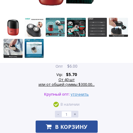
$
6.00
Опт
$
5.70
Vip:
От 40 шт
или от общей суммы $300.00...
Крупный опт:
уточнить
В наличии
-
+
В КОРЗИНУ