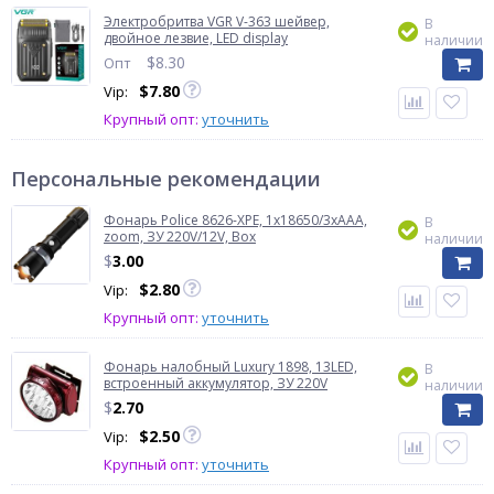
Электробритва VGR V-363 шейвер,
В
двойное лезвие, LED display
наличии
$
8.30
Опт
$
7.80
Vip:
Крупный опт:
уточнить
Персональные рекомендации
Фонарь Police 8626-XPE, 1х18650/3xAAA,
В
zoom, ЗУ 220V/12V, Box
наличии
$
3.00
$
2.80
Vip:
Крупный опт:
уточнить
Фонарь налобный Luxury 1898, 13LED,
В
встроенный аккумулятор, ЗУ 220V
наличии
$
2.70
$
2.50
Vip:
Крупный опт:
уточнить