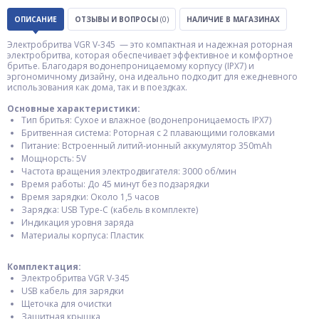
ОПИСАНИЕ
ОТЗЫВЫ И ВОПРОСЫ
(0)
НАЛИЧИЕ В МАГАЗИНАХ
Электробритва VGR V-345 — это компактная и надежная роторная
электробритва, которая обеспечивает эффективное и комфортное
бритье. Благодаря водонепроницаемому корпусу (IPX7) и
эргономичному дизайну, она идеально подходит для ежедневного
использования как дома, так и в поездках.
Основные характеристики:
Тип бритья: Сухое и влажное (водонепроницаемость IPX7)
Бритвенная система: Роторная с 2 плавающими головками
Питание: Встроенный литий-ионный аккумулятор 350mAh
Мощнорсть: 5V
Частота вращения электродвигателя: 3000 об/мин
Время работы: До 45 минут без подзарядки
Время зарядки: Около 1,5 часов
Зарядка: USB Type-C (кабель в комплекте)
Индикация уровня заряда
Материалы корпуса: Пластик
Комплектация:
Электробритва VGR V-345
USB кабель для зарядки
Щеточка для очистки
Защитная крышка