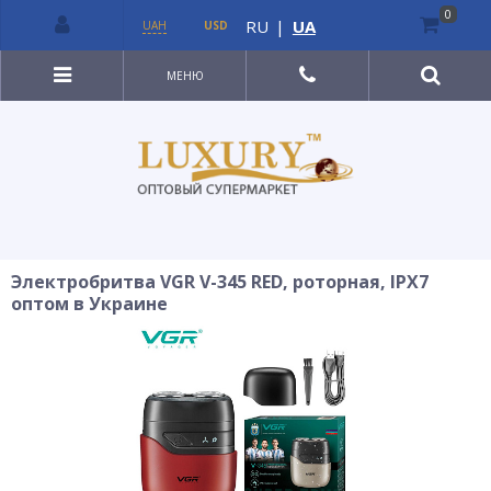
0
RU
|
UA
UAH
USD
МЕНЮ
Электробритва VGR V-345 RED, роторная, IPX7
оптом в Украине