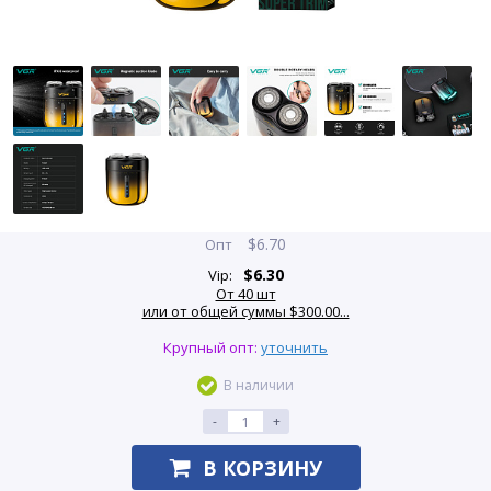
$
6.70
Опт
$
6.30
Vip:
От 40 шт
или от общей суммы $300.00...
Крупный опт:
уточнить
В наличии
-
+
В КОРЗИНУ