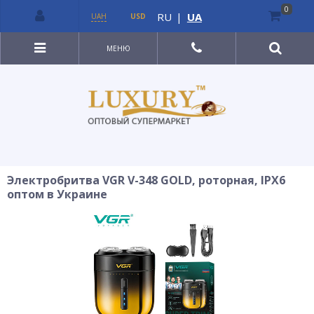
0
RU
|
UA
UAH
USD
МЕНЮ
Электробритва VGR V-348 GOLD, роторная, IPX6
оптом в Украине