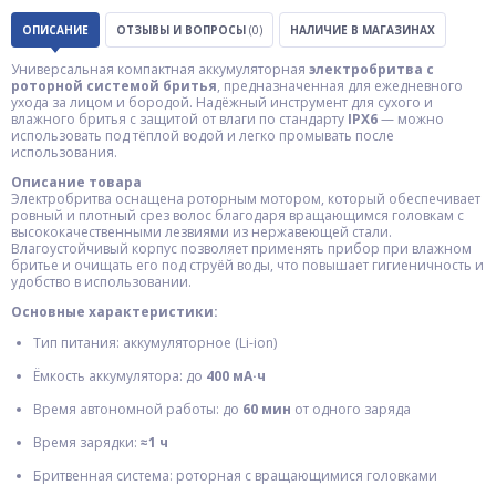
ОПИСАНИЕ
ОТЗЫВЫ И ВОПРОСЫ
(0)
НАЛИЧИЕ В МАГАЗИНАХ
Универсальная компактная аккумуляторная
электробритва с
роторной системой бритья
, предназначенная для ежедневного
ухода за лицом и бородой. Надёжный инструмент для сухого и
влажного бритья с защитой от влаги по стандарту
IPX6
— можно
использовать под тёплой водой и легко промывать после
использования.
Описание товара
Электробритва оснащена роторным мотором, который обеспечивает
ровный и плотный срез волос благодаря вращающимся головкам с
высококачественными лезвиями из нержавеющей стали.
Влагоустойчивый корпус позволяет применять прибор при влажном
бритье и очищать его под струёй воды, что повышает гигиеничность и
удобство в использовании.
Основные характеристики:
Тип питания: аккумуляторное (Li-ion)
Ёмкость аккумулятора: до
400 мА·ч
Время автономной работы: до
60 мин
от одного заряда
Время зарядки:
≈1 ч
Бритвенная система: роторная с вращающимися головками