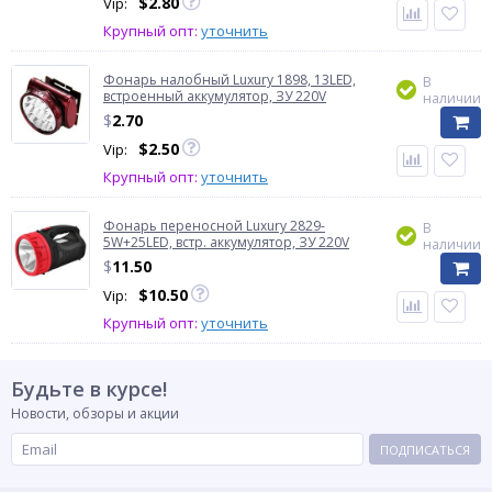
$
2.80
Vip:
Крупный опт:
уточнить
Фонарь налобный Luxury 1898, 13LED,
В
встроенный аккумулятор, ЗУ 220V
наличии
$
2.70
$
2.50
Vip:
Крупный опт:
уточнить
Фонарь переносной Luxury 2829-
В
5W+25LED, встр. аккумулятор, ЗУ 220V
наличии
$
11.50
$
10.50
Vip:
Крупный опт:
уточнить
Будьте в курсе!
Новости, обзоры и акции
ПОДПИСАТЬСЯ