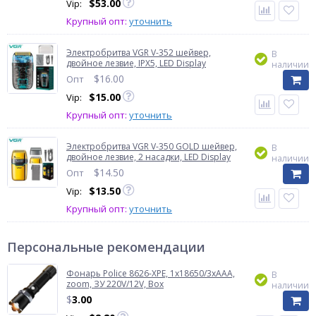
$
53.00
Vip:
Крупный опт:
уточнить
Электробритва VGR V-352 шейвер,
В
двойное лезвие, IPX5, LED Display
наличии
$
16.00
Опт
$
15.00
Vip:
Крупный опт:
уточнить
Электробритва VGR V-350 GOLD шейвер,
В
двойное лезвие, 2 насадки, LED Display
наличии
$
14.50
Опт
$
13.50
Vip:
Крупный опт:
уточнить
Персональные рекомендации
Фонарь Police 8626-XPE, 1х18650/3xAAA,
В
zoom, ЗУ 220V/12V, Box
наличии
$
3.00