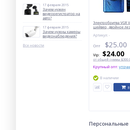
17 февраля 2015
Зачем нужен
видеорегистратор на
авто?
Электробритва VGR V
шейвер, двойное лез
17 февраля 2015
регулировка мощнос
Зачем нужны камеры
Артикул: -
RPM, LED display
видеонаблюдения?
$
25.00
Все новости
Опт
$
24.00
Vip:
от общей суммы $300.0
Крупный опт:
уточ
В наличии
В
Персональные