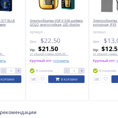
-377 BLUE
Электробритва VGR V-338 шейвер
Электробритва 
вие,
GOLD, влагостойкая, LED display
роторная, IPX5
ти 7000-9000
Артикул: -
Артикул: -
$
22.50
$
13.
Опт
Опт
$
21.50
$
12.
Vip:
Vip:
0...
от общей суммы $300.00...
от общей суммы $
нить
Крупный опт:
уточнить
Крупный опт:
-
+
В наличии
-
+
В наличии
 КОРЗИНУ
В КОРЗИНУ
 рекомендации