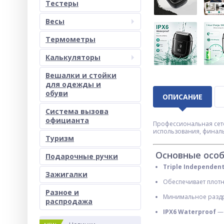
Тестеры
Весы
Термометры
Калькуляторы
Вешалки и стойки
для одежды и
обуви
ОПИСАНИЕ
Система вызова
официанта
Профессиональная сет
использования, финаль
Туризм
Основные особ
Подарочные ручки
Triple Independent 
Зажигалки
Обеспечивает плот
Разное и
Минимальное разд
раcпродажа
IPX6 Waterproof
— 