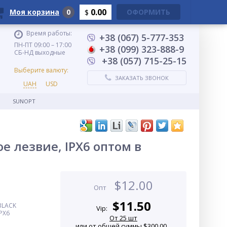
0.00
Моя корзина
0
ОФОРМИТЬ
$
Время работы:
+38 (067) 5-777-353
ПН-ПТ 09:00 – 17:00
+38 (099) 323-888-9
СБ-НД выходные
+38 (057) 715-25-15
Выберите валюту:
ЗАКАЗАТЬ ЗВОНОК
UAH
USD
SUNOPT
е лезвие, IPX6 оптом в
$
12.00
Опт
$
11.50
BLACK
Vip:
PX6
От 25 шт
или от общей суммы $300.00...