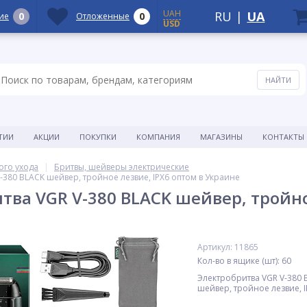
UAH
RU
|
UA
0
0
ие
Отложенные
USD
ТИИ
АКЦИИ
ПОКУПКИ
КОМПАНИЯ
МАГАЗИНЫ
КОНТАКТЫ
ого ухода
Бритвы, шейверы электрические
-380 BLACK шейвер, тройное лезвие, IPX6 оптом в Украине
тва VGR V-380 BLACK шейвер, тройно
Артикул: 11865
Кол-во в ящике (шт): 60
Электробритва VGR V-380 
шейвер, тройное лезвие, I