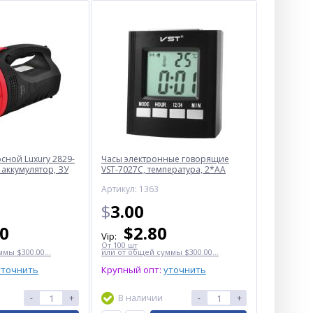
ной Luxury 2829-
Часы электронные говорящие
 аккумулятор, ЗУ
VST-7027С, температура, 2*AA
Артикул: 1363
$
3.00
50
$
2.80
Vip:
От 100 шт
мы $300.00...
или от общей суммы $300.00...
уточнить
Крупный опт:
уточнить
-
+
В наличии
-
+