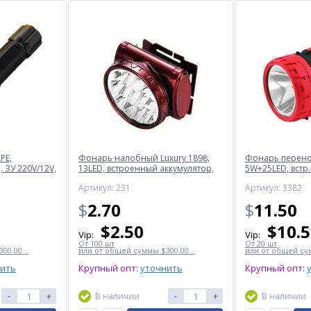
PE,
Фонарь налобный Luxury 1898,
Фонарь перенос
 ЗУ 220V/12V,
13LED, встроенный аккумулятор,
5W+25LED, встр.
ЗУ 220V
220V
Артикул: 231
Артикул: 3382
$
2.70
$
11.50
$
2.50
$
10.
Vip:
Vip:
От 100 шт
От 20 шт
00.00...
или от общей суммы $300.00...
или от общей сум
нить
Крупный опт:
уточнить
Крупный опт:
-
+
В наличии
-
+
В наличии