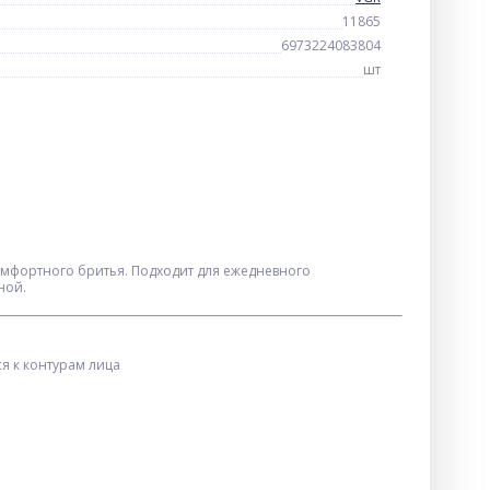
11865
6973224083804
шт
мфортного бритья. Подходит для ежедневного
ной.
я к контурам лица