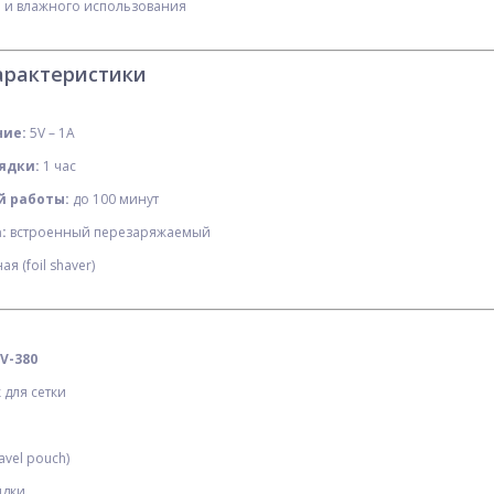
о и влажного использования
арактеристики
ние:
5V – 1A
ядки:
1 час
ХИТ
й работы:
до 100 минут
:
встроенный перезаряжаемый
я (foil shaver)
V-380
-2
Часы наручные
Триммер VGR V-052 с
pe-
2091BKGYWT SKMEI,
регулятором высоты и
для сетки
BLACK/GREY-WHITE
универсальной насадкой
$
6.30
$
6.50
Опт
Опт
$6.00
$6.00
vel pouch)
Vip:
Vip:
ядки