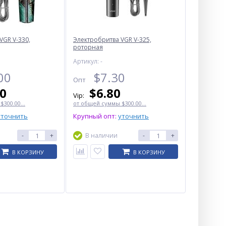
VGR V-330,
Электробритва VGR V-325,
роторная
Артикул: -
00
$
7.30
Опт
50
$
6.80
Vip:
300.00...
от общей суммы $300.00...
уточнить
Крупный опт:
уточнить
-
+
В наличии
-
+
В КОРЗИНУ
В КОРЗИНУ