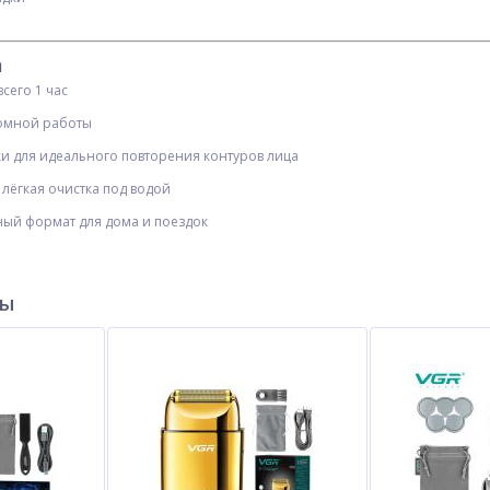
а
сего 1 час
номной работы
и для идеального повторения контуров лица
 лёгкая очистка под водой
ный формат для дома и поездок
ры