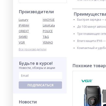
Производители
Преимуществ
Luxury
HAOYUE
Быстрая зарядка — в
IPARAH
LiitoKala
До 100 минут авто
ORIEXT
POLICE
Три плавающие сетк
SKMEI
T&G
Влагозащита IPX6 —
VGR
YEMAO
Компактный и удоб
Все производители
Будьте в курсе!
Похожие това
Новости, обзоры и акции
ПОДПИСАТЬСЯ
Новости