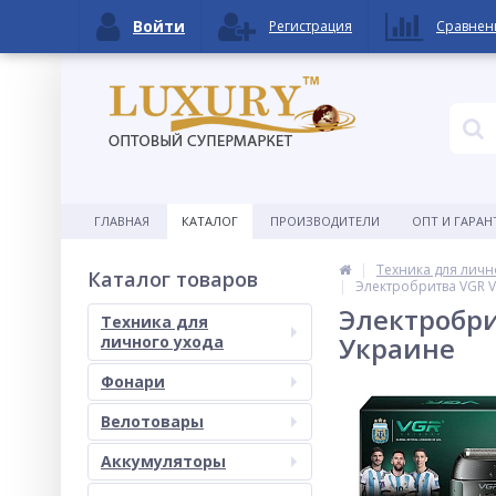
Войти
Регистрация
Сравнен
ГЛАВНАЯ
КАТАЛОГ
ПРОИЗВОДИТЕЛИ
ОПТ И ГАРАН
Техника для личн
Каталог товаров
Электробритва VGR V
Электробри
Техника для
Украине
личного ухода
Фонари
Велотовары
Аккумуляторы