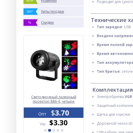
Новинки
NEW
Подходит для сухог
Хиты продаж
ХИТ
Технические х
Скидки
%
Тип зарядки:
USB
Входное напряже
Время полной зар
Время автономно
Тип аккумулятора
Тип бритья:
сеточна
Комплектация
Электробритва
VGR 
ппарат с
Светодиодный лазерный
Фонарь YEMAO YM-G33Y
M05 GREY
проектор 886-4, четыре
TG 40W, 3x361350, ЗУ Ty
Защитный колпачок 
N
цвета
C, zoom
5.50
$
3.70
$
27.30
Опт
Опт
Щётка для очистки
.50
$3.30
$26.00
Дорожной чехол (tra
Vip:
Vip:
USB-кабель для зар