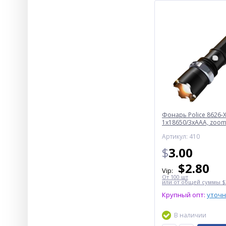
Фонарь Police 8626-X
1х18650/3xAAA, zoom,
Box
Артикул: 410
$
3.00
$
2.80
Vip:
От 100 шт
или от общей суммы $3
Крупный опт:
уточ
В наличии