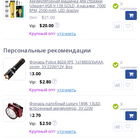
Аккумуляторная машинка для стрижки
В
(clipper) VGR V-138 GOLD, 4 насадки, 7000
наличии
RPM, 2500 mAh, LED display
$
21.00
Опт
$
20.00
Vip:
Крупный опт:
уточнить
Персональные рекомендации
Фонарь Police 8626-XPE, 1х18650/3xAAA,
В
zoom, ЗУ 220V/12V, Box
наличии
$
3.00
$
2.80
Vip:
Крупный опт:
уточнить
Фонарь налобный Luxury 1898, 13LED,
В
встроенный аккумулятор, ЗУ 220V
наличии
$
2.70
$
2.50
Vip:
Крупный опт:
уточнить