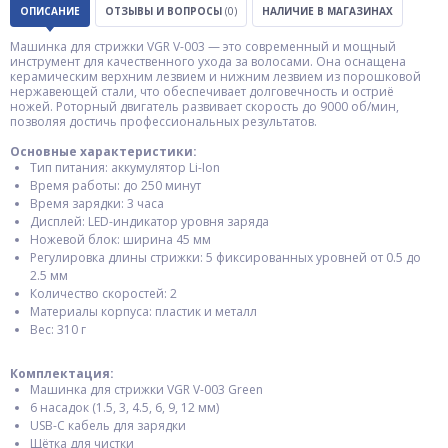
ОПИСАНИЕ
ОТЗЫВЫ И ВОПРОСЫ
(0)
НАЛИЧИЕ В МАГАЗИНАХ
Машинка для стрижки VGR V-003 — это современный и мощный
инструмент для качественного ухода за волосами. Она оснащена
керамическим верхним лезвием и нижним лезвием из порошковой
нержавеющей стали, что обеспечивает долговечность и остриё
ножей. Роторный двигатель развивает скорость до 9000 об/мин,
позволяя достичь профессиональных результатов.​
Основные характеристики:
Тип питания: аккумулятор Li-Ion
Время работы: до 250 минут
Время зарядки: 3 часа
Дисплей: LED-индикатор уровня заряда
Ножевой блок: ширина 45 мм
Регулировка длины стрижки: 5 фиксированных уровней от 0.5 до
2.5 мм
Количество скоростей: 2
Материалы корпуса: пластик и металл
Вес: 310 г​
Комплектация:
Машинка для стрижки VGR V-003 Green
6 насадок (1.5, 3, 4.5, 6, 9, 12 мм)
USB-C кабель для зарядки
Щётка для чистки