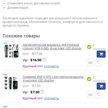
Оливковое масло для смазки ножей
Документация​
Эта модель идеально подходит для домашнего использования и
профессионалов, обеспечивая точность, комфорт и долговечность в
процессе стрижки.
Похожие товары
Аккумуляторная машинка для стрижки
В
(clipper) VGR V-685, 4 насадки, LED display
наличии
$
17.00
Опт
$
16.00
Vip:
Крупный опт:
уточнить
Триммер VGR V-075 с регулятором высоты,
В
4 насадки, LED display
наличии
$
7.50
Опт
$
7.00
Vip:
Крупный опт:
уточнить