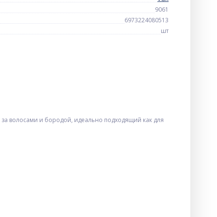
9061
6973224080513
шт
 за волосами и бородой, идеально подходящий как для