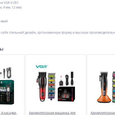
и VGR V-051
м, 9 мм, 12 мм)
езвий
в себе стильный дизайн, эргономичную форму и высокую производитель
ХИТ
ры
UV
Smart весы, умные
Bluetooth-колонка TG619C с
n
напольные 17A, 180кг (0,05
RGB ПОДСВЕТКОЙ,
,
кг), bluetooth
speakerphone, радио, green
$
4.40
$
6.93
Опт
Опт
$4.20
$6.72
Vip:
Vip:
 4 насадки,
Аккумуляторная машинка для
Аккумуляторна