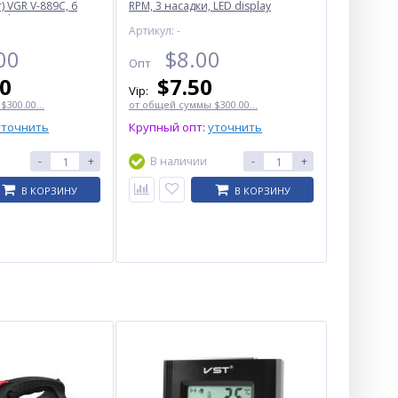
) VGR V-889C, 6
RPM, 3 насадки, LED display
splay, 9000RPM
Артикул: -
00
$
8.00
Опт
00
$
7.50
Vip:
300.00...
от общей суммы $300.00...
уточнить
Крупный опт:
уточнить
-
+
В наличии
-
+
В КОРЗИНУ
В КОРЗИНУ