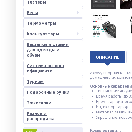
Тестеры
Весы
Термометры
Калькуляторы
Вешалки и стойки
для одежды и
обуви
ОПИСАНИЕ
Система вызова
официанта
Аккумуляторная машинк
домашнего использован
Туризм
Основные характери
Тип питания: аккум
Подарочные ручки
Время работы: до 3
Время зарядки: око
Зажигалки
Индикатор заряда: 
Материал лезвий: в
Разное и
Управление: поворот
раcпродажа
Комплектация: