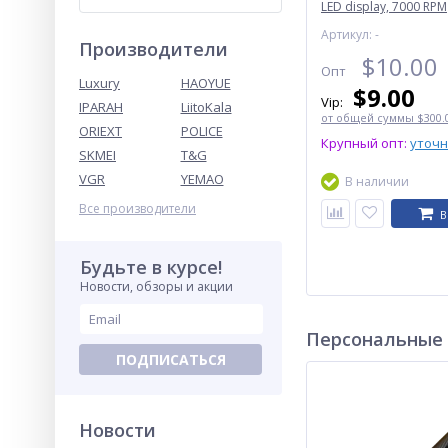
LED display, 7000 RPM
Артикул: -
Производители
$
10.00
Опт
Luxury
HAOYUE
$
9.00
Vip:
IPARAH
LiitoKala
от общей суммы $300.0
ORIEXT
POLICE
Крупный опт:
уточ
SKMEI
T&G
VGR
YEMAO
В наличии
Все производители
В
Будьте в курсе!
Новости, обзоры и акции
Персональные
ПОДПИСАТЬСЯ
Новости