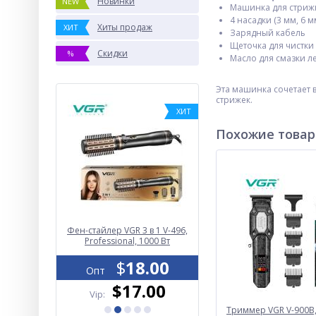
Новинки
NEW
Машинка для стрижк
4 насадки (3 мм, 6 м
Хиты продаж
ХИТ
Зарядный кабель
Щеточка для чистки
Скидки
%
Масло для смазки л
Эта машинка сочетает 
стрижек.
ХИТ
Похожие това
 VISION
Фен-стайлер VGR 3 в 1 V-496,
Фонарь YEMAO YM-M31-
AK178-1-
Professional, 1000 Вт
P50+UV+SMD(RGB), Li-Io
ED PM60-
аккумулятор, ЗУ Type-C
0, Power
6.00
$
18.00
магнит, зажим
$
8.70
Опт
Опт
, zoom, 5
ов
.00
$17.00
$8.25
Vip:
Vip:
Триммер VGR V-900B,