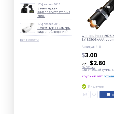
17 февраля 2015
Зачем нужен
видеорегистратор на
авто?
17 февраля 2015
Зачем нужны камеры
видеонаблюдения?
Фонарь Police 8626-X
1х18650/3xAAA, zoom,
Все новости
Box
Артикул: 410
$
3.00
$
2.80
Vip:
От 100 шт
или от общей суммы $3
Крупный опт:
уточ
В наличии
В