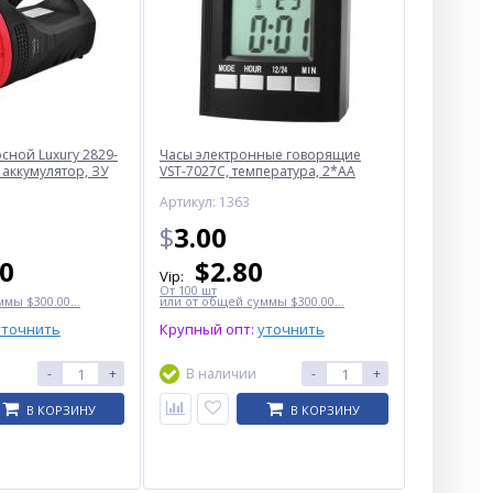
ной Luxury 2829-
Часы электронные говорящие
 аккумулятор, ЗУ
VST-7027С, температура, 2*AA
Артикул: 1363
$
3.00
50
$
2.80
Vip:
От 100 шт
мы $300.00...
или от общей суммы $300.00...
уточнить
Крупный опт:
уточнить
-
+
В наличии
-
+
В КОРЗИНУ
В КОРЗИНУ