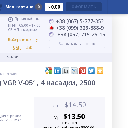
0.00
Моя корзина
0
ОФОРМИТЬ
$
Время работы:
+38 (067) 5-777-353
ПН-ПТ 09:00 – 17:00
+38 (099) 323-888-9
СБ-НД выходные
+38 (057) 715-25-15
Выберите валюту:
ЗАКАЗАТЬ ЗВОНОК
UAH
USD
SUNOPT
ом в Украине
VGR V-051, 4 насадки, 2500
$
14.50
Опт
$
13.50
для стрижки
Vip:
дки, 2500 mAh,
От 20 шт
или от общей суммы $300.00...