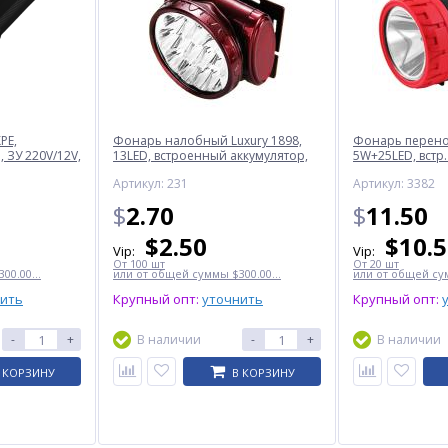
PE,
Фонарь налобный Luxury 1898,
Фонарь перенос
 ЗУ 220V/12V,
13LED, встроенный аккумулятор,
5W+25LED, встр.
ЗУ 220V
220V
Артикул: 231
Артикул: 3382
$
2.70
$
11.50
$
2.50
$
10.
Vip:
Vip:
От 100 шт
От 20 шт
00.00...
или от общей суммы $300.00...
или от общей сум
нить
Крупный опт:
уточнить
Крупный опт:
-
+
В наличии
-
+
В наличии
 КОРЗИНУ
В КОРЗИНУ