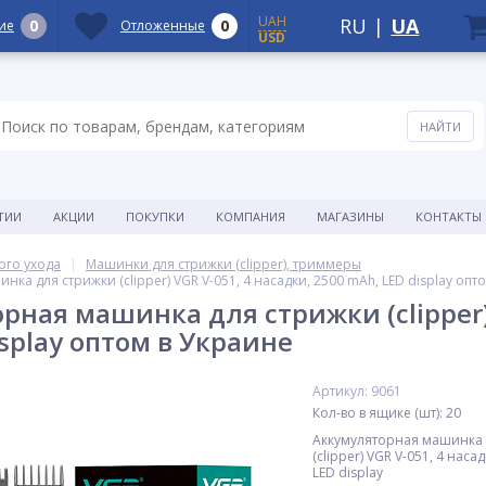
UAH
RU
|
UA
0
0
ие
Отложенные
USD
ТИИ
АКЦИИ
ПОКУПКИ
КОМПАНИЯ
МАГАЗИНЫ
КОНТАКТЫ
ого ухода
Машинки для стрижки (clipper), триммеры
ка для стрижки (clipper) VGR V-051, 4 насадки, 2500 mAh, LED display опт
рная машинка для стрижки (clipper) 
splay оптом в Украине
Артикул: 9061
Кол-во в ящике (шт): 20
Аккумуляторная машинка 
(clipper) VGR V-051, 4 наса
LED display