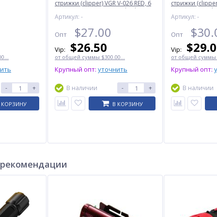
стрижки (clipper) VGR V-026 RED, 6
стрижки (clipper
насадок, 9000 RPM, LED display
насадок, LED di
Артикул: -
Артикул: -
$
27.00
$
30.
Опт
Опт
$
26.50
$
29.
Vip:
Vip:
0...
от общей суммы $300.00...
от общей суммы $
нить
Крупный опт:
уточнить
Крупный опт:
-
+
В наличии
-
+
В наличии
 КОРЗИНУ
В КОРЗИНУ
 рекомендации