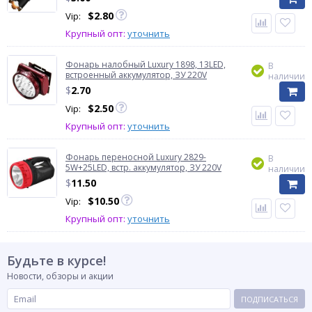
$
2.80
Vip:
Крупный опт:
уточнить
Фонарь налобный Luxury 1898, 13LED,
В
встроенный аккумулятор, ЗУ 220V
наличии
$
2.70
$
2.50
Vip:
Крупный опт:
уточнить
Фонарь переносной Luxury 2829-
В
5W+25LED, встр. аккумулятор, ЗУ 220V
наличии
$
11.50
$
10.50
Vip:
Крупный опт:
уточнить
Будьте в курсе!
Новости, обзоры и акции
ПОДПИСАТЬСЯ