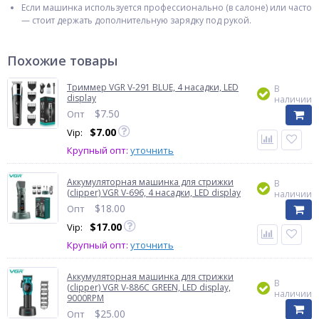
Если машинка используется профессионально (в салоне) или часто
— стоит держать дополнительную зарядку под рукой.
Похожие товары
Триммер VGR V-291 BLUE, 4 насадки, LED
В
display
наличии
$
7.50
Опт
$
7.00
Vip:
Крупный опт:
уточнить
Аккумуляторная машинка для стрижки
В
(clipper) VGR V-696, 4 насадки, LED display
наличии
$
18.00
Опт
$
17.00
Vip:
Крупный опт:
уточнить
Аккумуляторная машинка для стрижки
В
(clipper) VGR V-886C GREEN, LED display,
наличии
9000RPM
$
25.00
Опт