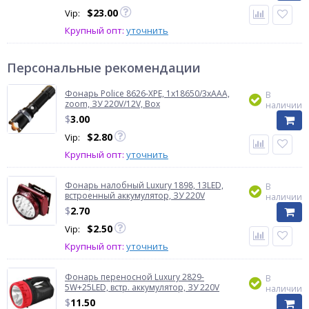
$
23.00
Vip:
Крупный опт:
уточнить
Персональные рекомендации
Фонарь Police 8626-XPE, 1х18650/3xAAA,
В
zoom, ЗУ 220V/12V, Box
наличии
$
3.00
$
2.80
Vip:
Крупный опт:
уточнить
Фонарь налобный Luxury 1898, 13LED,
В
встроенный аккумулятор, ЗУ 220V
наличии
$
2.70
$
2.50
Vip:
Крупный опт:
уточнить
Фонарь переносной Luxury 2829-
В
5W+25LED, встр. аккумулятор, ЗУ 220V
наличии
$
11.50