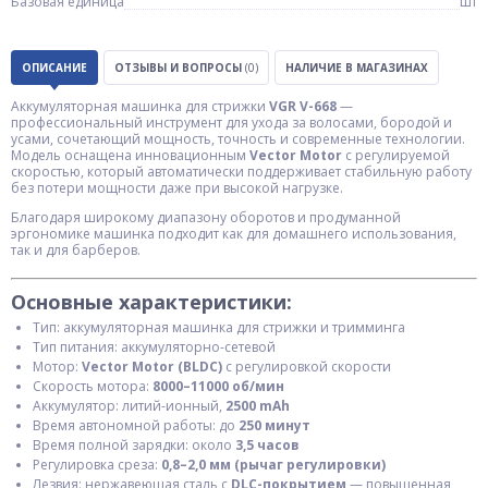
Базовая единица
шт
ОПИСАНИЕ
ОТЗЫВЫ И ВОПРОСЫ
(0)
НАЛИЧИЕ В МАГАЗИНАХ
Аккумуляторная машинка для стрижки
VGR V-668
—
профессиональный инструмент для ухода за волосами, бородой и
усами, сочетающий мощность, точность и современные технологии.
Модель оснащена инновационным
Vector Motor
с регулируемой
скоростью, который автоматически поддерживает стабильную работу
без потери мощности даже при высокой нагрузке.
Благодаря широкому диапазону оборотов и продуманной
эргономике машинка подходит как для домашнего использования,
так и для барберов.
Основные характеристики:
Тип: аккумуляторная машинка для стрижки и тримминга
Тип питания: аккумуляторно-сетевой
Мотор:
Vector Motor (BLDC)
с регулировкой скорости
Скорость мотора:
8000–11000 об/мин
Аккумулятор: литий-ионный,
2500 mAh
Время автономной работы: до
250 минут
Время полной зарядки: около
3,5 часов
Регулировка среза:
0,8–2,0 мм (рычаг регулировки)
Лезвия: нержавеющая сталь с
DLC-покрытием
— повышенная