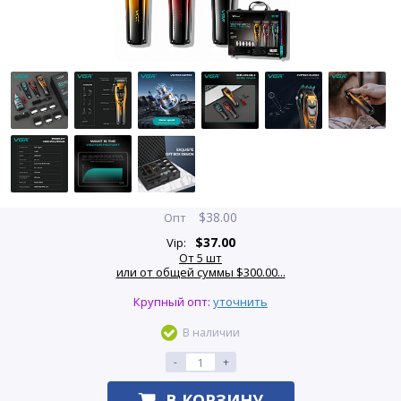
$
38.00
Опт
$
37.00
Vip:
От 5 шт
или от общей суммы $300.00...
Крупный опт:
уточнить
В наличии
-
+
В КОРЗИНУ