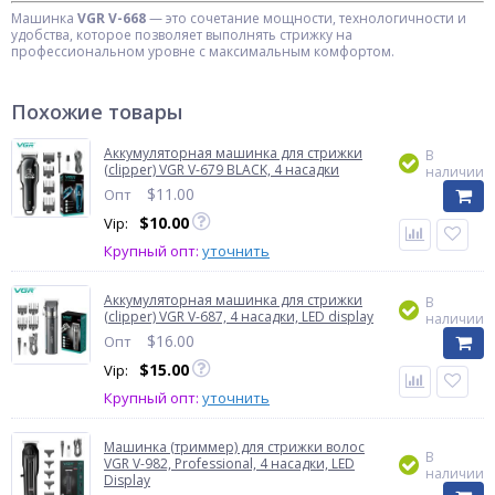
Машинка
VGR V-668
— это сочетание мощности, технологичности и
удобства, которое позволяет выполнять стрижку на
профессиональном уровне с максимальным комфортом.
Похожие товары
Аккумуляторная машинка для стрижки
В
(clipper) VGR V-679 BLACK, 4 насадки
наличии
$
11.00
Опт
$
10.00
Vip:
Крупный опт:
уточнить
Аккумуляторная машинка для стрижки
В
(clipper) VGR V-687, 4 насадки, LED display
наличии
$
16.00
Опт
$
15.00
Vip:
Крупный опт:
уточнить
Машинка (триммер) для стрижки волос
В
VGR V-982, Professional, 4 насадки, LED
наличии
Display