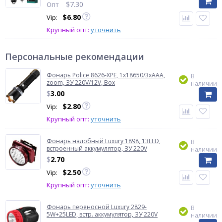
$
7.30
Опт
$
6.80
Vip:
Крупный опт:
уточнить
Персональные рекомендации
Фонарь Police 8626-XPE, 1х18650/3xAAA,
В
zoom, ЗУ 220V/12V, Box
наличии
$
3.00
$
2.80
Vip:
Крупный опт:
уточнить
Фонарь налобный Luxury 1898, 13LED,
В
встроенный аккумулятор, ЗУ 220V
наличии
$
2.70
$
2.50
Vip:
Крупный опт:
уточнить
Фонарь переносной Luxury 2829-
В
5W+25LED, встр. аккумулятор, ЗУ 220V
наличии