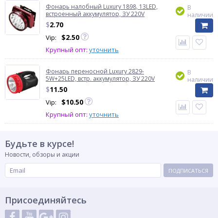
Фонарь налобный Luxury 1898, 13LED,
В
встроенный аккумулятор, ЗУ 220V
наличии
$
2.70
$
2.50
Vip:
Крупный опт:
уточнить
Фонарь переносной Luxury 2829-
В
5W+25LED, встр. аккумулятор, ЗУ 220V
наличии
$
11.50
$
10.50
Vip:
Крупный опт:
уточнить
Будьте в курсе!
Новости, обзоры и акции
ПОДПИСАТЬСЯ
Присоединяйтесь