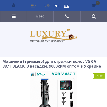
0
RU
|
UA
UAH
USD
МЕНЮ
Машинка (триммер) для стрижки волос VGR V-
887T BLACK, 3 насадки, 9000RPM оптом в Украине
NEW