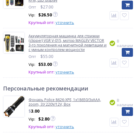
RPM, LED display
$
27.00
Опт
$
26.50
Vip:
Крупный опт:
уточнить
Аккумуляторная машинка для стрижки
(clipper) VGR V-015, мотор MAGLEV VECTOR
В
3-го поколения на магнитной левитации и
наличии
с умным контролем мощности
$
55.00
Опт
$
53.00
Vip:
Крупный опт:
уточнить
Персональные рекомендации
Фонарь Police 8626-XPE, 1х18650/3xAAA,
В
zoom, ЗУ 220V/12V, Box
наличии
$
3.00
$
2.80
Vip:
Крупный опт:
уточнить