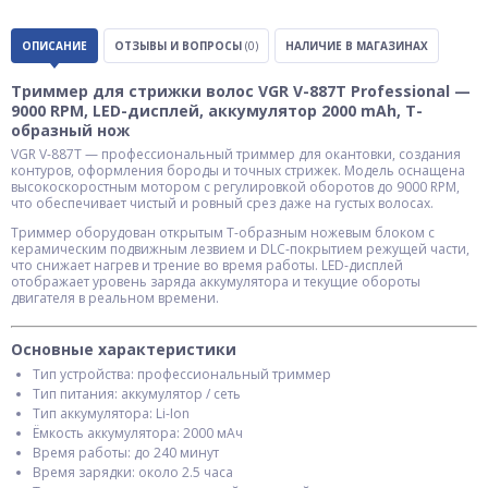
ОПИСАНИЕ
ОТЗЫВЫ И ВОПРОСЫ
(0)
НАЛИЧИЕ В МАГАЗИНАХ
Триммер для стрижки волос VGR V-887T Professional —
9000 RPM, LED-дисплей, аккумулятор 2000 mAh, T-
образный нож
VGR V-887T — профессиональный триммер для окантовки, создания
контуров, оформления бороды и точных стрижек. Модель оснащена
высокоскоростным мотором с регулировкой оборотов до 9000 RPM,
что обеспечивает чистый и ровный срез даже на густых волосах.
Триммер оборудован открытым T-образным ножевым блоком с
керамическим подвижным лезвием и DLC-покрытием режущей части,
что снижает нагрев и трение во время работы. LED-дисплей
отображает уровень заряда аккумулятора и текущие обороты
двигателя в реальном времени.
Основные характеристики
Тип устройства: профессиональный триммер
Тип питания: аккумулятор / сеть
Тип аккумулятора: Li-Ion
Ёмкость аккумулятора: 2000 мАч
Время работы: до 240 минут
Время зарядки: около 2.5 часа