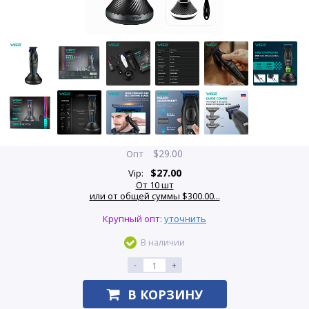
$
29.00
Опт
$
27.00
Vip:
От 10 шт
или от общей суммы $300.00...
Крупный опт:
уточнить
В наличии
-
+
В КОРЗИНУ