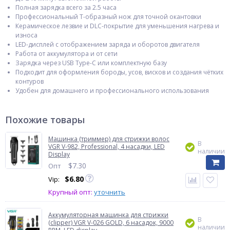
Полная зарядка всего за 2.5 часа
Профессиональный T-образный нож для точной окантовки
Керамическое лезвие и DLC-покрытие для уменьшения нагрева и
износа
LED-дисплей с отображением заряда и оборотов двигателя
Работа от аккумулятора и от сети
Зарядка через USB Type-C или комплектную базу
Подходит для оформления бороды, усов, висков и создания чётких
контуров
Удобен для домашнего и профессионального использования
Похожие товары
Машинка (триммер) для стрижки волос
В
VGR V-982, Professional, 4 насадки, LED
наличии
Display
$
7.30
Опт
$
6.80
Vip:
Крупный опт:
уточнить
Аккумуляторная машинка для стрижки
В
(clipper) VGR V-026 GOLD, 6 насадок, 9000
наличии