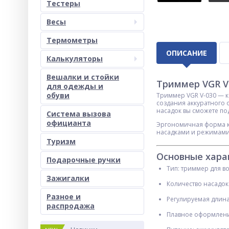
Тестеры
Весы
Термометры
ОПИСАНИЕ
Калькуляторы
Вешалки и стойки
Триммер VGR V
для одежды и
обуви
Триммер VGR V-030 — к
создания аккуратного 
насадок вы сможете по
Система вызова
официанта
Эргономичная форма ко
насадками и режимами
Туризм
Основные хара
Подарочные ручки
Тип: триммер для в
Зажигалки
Количество насадок
Разное и
Регулируемая длина
раcпродажа
Плавное оформлени