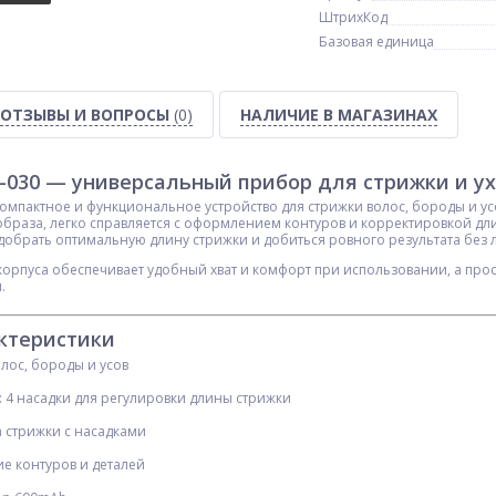
ШтрихКод
Базовая единица
ОТЗЫВЫ И ВОПРОСЫ
(0)
НАЛИЧИЕ В МАГАЗИНАХ
-030 — универсальный прибор для стрижки и у
омпактное и функциональное устройство для стрижки волос, бороды и ус
образа, легко справляется с оформлением контуров и корректировкой д
добрать оптимальную длину стрижки и добиться ровного результата без 
рпуса обеспечивает удобный хват и комфорт при использовании, а прос
.
ктеристики
олос, бороды и усов
: 4 насадки для регулировки длины стрижки
 стрижки с насадками
е контуров и деталей