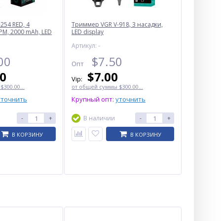
254 RED, 4
Триммер VGR V-918, 3 насадки,
PM, 2000 mAh, LED
LED display
Артикул: -
00
$
7.50
Опт
50
$
7.00
Vip:
300.00...
от общей суммы $300.00...
уточнить
Крупный опт:
уточнить
-
+
В наличии
-
+
В КОРЗИНУ
В КОРЗИНУ