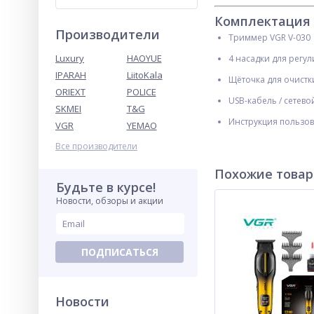
Комплектация
Производители
Триммер VGR V-030
Luxury
HAOYUE
4 насадки для регу
IPARAH
LiitoKala
Щёточка для очистк
ORIEXT
POLICE
USB-кабель / сетево
SKMEI
T&G
Инструкция пользов
VGR
YEMAO
Все производители
Похожие това
Будьте в курсе!
Новости, обзоры и акции
ПОДПИСАТЬСЯ
Новости