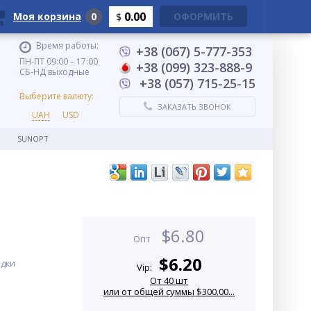
0.00
Моя корзина
0
ОФОРМИТЬ
$
Время работы:
+38 (067) 5-777-353
ПН-ПТ 09:00 – 17:00
+38 (099) 323-888-9
СБ-НД выходные
+38 (057) 715-25-15
Выберите валюту:
ЗАКАЗАТЬ ЗВОНОК
UAH
USD
SUNOPT
$
6.80
Опт
$
6.20
адки
Vip:
От 40 шт
или от общей суммы $300.00...