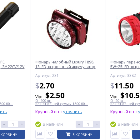
PE,
Фонарь налобный Luxury 1898,
Фонарь перенос
 ЗУ 220V/12V,
13LED, встроенный аккумулятор,
5W+25LED, встр.
ЗУ 220V
220V
Артикул: 231
Артикул: 3382
$
2.70
$
11.50
$
2.50
$
10.
Vip:
Vip:
От 100 шт
От 20 шт
00.00...
или от общей суммы $300.00...
или от общей сум
нить
Крупный опт:
уточнить
Крупный опт:
-
+
В наличии
-
+
В наличии
 КОРЗИНУ
В КОРЗИНУ