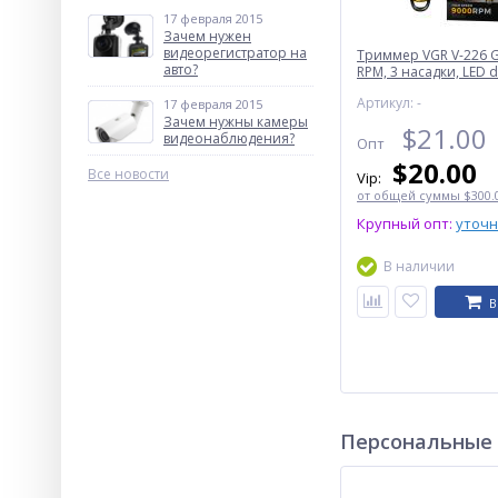
17 февраля 2015
Зачем нужен
видеорегистратор на
Триммер VGR V-226 
авто?
RPM, 3 насадки, LED d
Артикул: -
17 февраля 2015
Зачем нужны камеры
$
21.00
видеонаблюдения?
Опт
$
20.00
Все новости
Vip:
от общей суммы $300.0
Крупный опт:
уточ
В наличии
В
Персональные