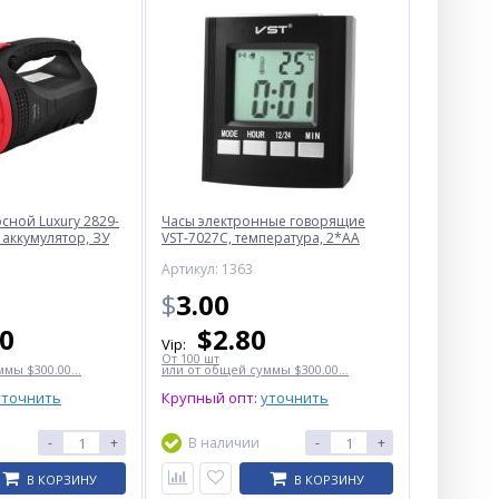
ной Luxury 2829-
Часы электронные говорящие
 аккумулятор, ЗУ
VST-7027С, температура, 2*AA
Артикул: 1363
$
3.00
50
$
2.80
Vip:
От 100 шт
мы $300.00...
или от общей суммы $300.00...
уточнить
Крупный опт:
уточнить
-
+
В наличии
-
+
В КОРЗИНУ
В КОРЗИНУ