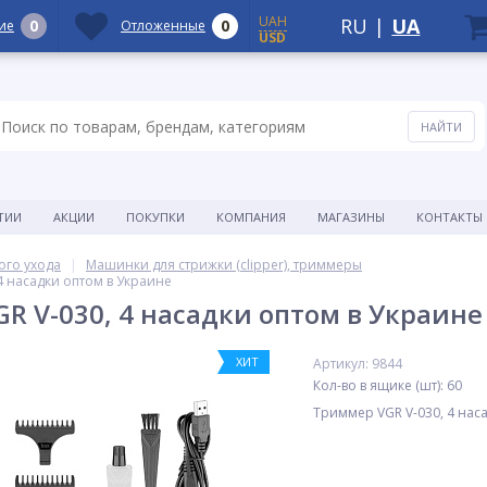
UAH
RU
|
UA
0
0
ие
Отложенные
USD
ТИИ
АКЦИИ
ПОКУПКИ
КОМПАНИЯ
МАГАЗИНЫ
КОНТАКТЫ
ого ухода
Машинки для стрижки (clipper), триммеры
4 насадки оптом в Украине
R V-030, 4 насадки оптом в Украине
ХИТ
Артикул: 9844
Кол-во в ящике (шт): 60
Триммер VGR V-030, 4 нас