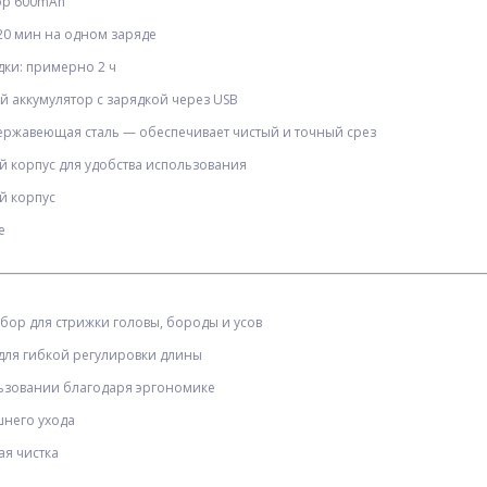
ор 600mAh
20 мин на одном заряде
ки: примерно 2 ч
й аккумулятор с зарядкой через USB
ержавеющая сталь — обеспечивает чистый и точный срез
й корпус для удобства использования
ХИТ
й корпус
е
ор для стрижки головы, бороды и усов
99
для гибкой регулировки длины
Light Sound Machine XM-G3,
Подарочная ручка
RGB ночник, часы,
шариковая Pantera в
ьзовании благодаря эргономике
беспроводная зарядка,
футляре (черная) 005B
а,
Bluetooth колонка
$
5.50
$
4.05
Опт
Опт
кая
шнего ухода
$5.30
$3.70
ая чистка
Vip:
Vip: