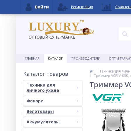
Войти
Регистрация
Сравнен
ГЛАВНАЯ
КАТАЛОГ
ПРОИЗВОДИТЕЛИ
ОПТ И ГАРАН
Техника для личн
Каталог товаров
Триммер VGR V-030, 
Триммер VG
Техника для
личного ухода
Фонари
Велотовары
Аккумуляторы