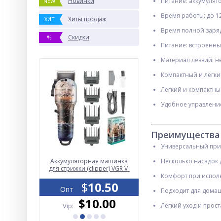
Новинки
Питание: аккумулят
NEW
Время работы: до 1
Хиты продаж
ХИТ
Время полной заряд
Скидки
%
Питание: встроенны
Материал лезвий: н
Компактный и лёгки
ХИТ
Лёгкий и компактны
Удобное управлени
Преимущества
Универсальный приб
ce T6-
Аккумуляторная машинка
Электробритва VGR V-3
Несколько насадок 
650/3xAAA,
для стрижки (clipper) VGR V-
шейвер SILVER,
 microUSB,
690, 4 насадки
Комфорт при испол
влагостойкая,
.00
$
10.50
дополнительная насадк
$
16.00
Опт
Опт
LED Display, металличес
Подходит для дома
.70
$10.00
$15.00
Vip:
Лёгкий уход и прост
Vip: