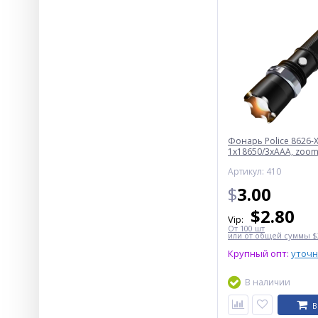
Фонарь Police 8626-X
1х18650/3xAAA, zoom,
Box
Артикул: 410
$
3.00
$
2.80
Vip:
От 100 шт
или от общей суммы $3
Крупный опт:
уточ
В наличии
В