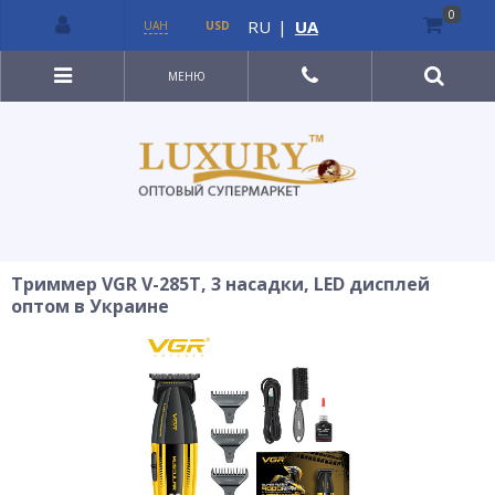
0
RU
|
UA
UAH
USD
МЕНЮ
Триммер VGR V-285T, 3 насадки, LED дисплей
оптом в Украине