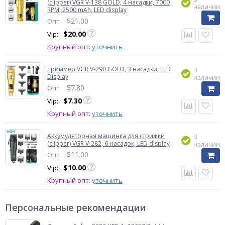
(clipper) VGR V-138 GOLD, 4 насадки, 7000
наличии
RPM, 2500 mAh, LED display
$
21.00
Опт
$
20.00
Vip:
Крупный опт:
уточнить
Триммер VGR V-290 GOLD, 3 насадки, LED
В
Display
наличии
$
7.80
Опт
$
7.30
Vip:
Крупный опт:
уточнить
Аккумуляторная машинка для стрижки
В
(clipper) VGR V-282, 6 насадок, LED display
наличии
$
11.00
Опт
$
10.00
Vip:
Крупный опт:
уточнить
Персональные рекомендации