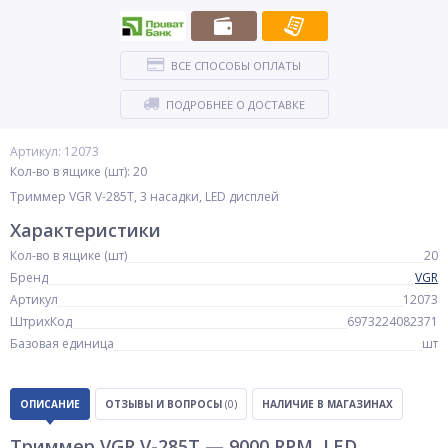
ВСЕ СПОСОБЫ ОПЛАТЫ
ПОДРОБНЕЕ О ДОСТАВКЕ
Артикул: 12073
Кол-во в ящике (шт): 20
Триммер VGR V-285T, 3 насадки, LED дисплей
Характеристики
Кол-во в ящике (шт)
20
Бренд
VGR
Артикул
12073
ШтрихКод
6973224082371
Базовая единица
шт
ОПИСАНИЕ
ОТЗЫВЫ И ВОПРОСЫ
(0)
НАЛИЧИЕ В МАГАЗИНАХ
Триммер VGR V-285T — 9000 RPM, LED