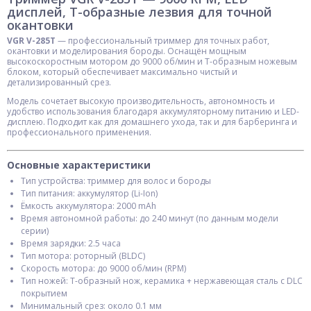
дисплей, T-образные лезвия для точной
окантовки
VGR V-285T
— профессиональный триммер для точных работ,
окантовки и моделирования бороды. Оснащён мощным
высокоскоростным мотором до 9000 об/мин и T-образным ножевым
блоком, который обеспечивает максимально чистый и
детализированный срез.
Модель сочетает высокую производительность, автономность и
удобство использования благодаря аккумуляторному питанию и LED-
дисплею. Подходит как для домашнего ухода, так и для барберинга и
профессионального применения.
Основные характеристики
Тип устройства: триммер для волос и бороды
Тип питания: аккумулятор (Li-Ion)
Ёмкость аккумулятора: 2000 mAh
Время автономной работы: до 240 минут (по данным модели
серии)
Время зарядки: 2.5 часа
Тип мотора: роторный (BLDC)
Скорость мотора: до 9000 об/мин (RPM)
Тип ножей: T-образный нож, керамика + нержавеющая сталь с DLC
покрытием
Минимальный срез: около 0.1 мм