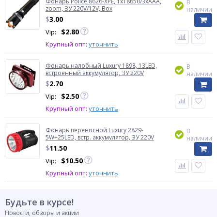
Фонарь Police 8626-XPE, 1х18650/3xAAA,
В
zoom, ЗУ 220V/12V, Box
наличии
$
3.00
$
2.80
Vip:
Крупный опт:
уточнить
Фонарь налобный Luxury 1898, 13LED,
В
встроенный аккумулятор, ЗУ 220V
наличии
$
2.70
$
2.50
Vip:
Крупный опт:
уточнить
Фонарь переносной Luxury 2829-
В
5W+25LED, встр. аккумулятор, ЗУ 220V
наличии
$
11.50
$
10.50
Vip:
Крупный опт:
уточнить
Будьте в курсе!
Новости, обзоры и акции