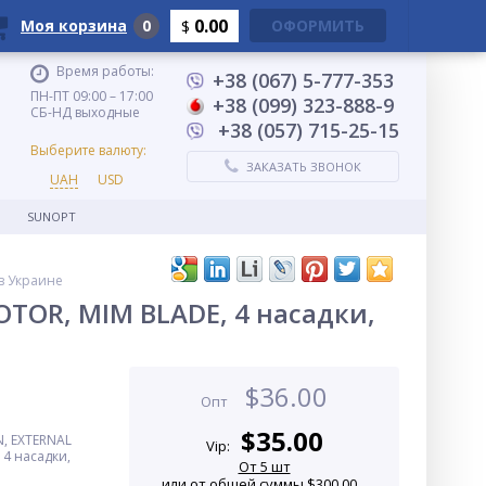
0.00
Моя корзина
0
ОФОРМИТЬ
$
Время работы:
+38 (067) 5-777-353
ПН-ПТ 09:00 – 17:00
+38 (099) 323-888-9
СБ-НД выходные
+38 (057) 715-25-15
Выберите валюту:
ЗАКАЗАТЬ ЗВОНОК
UAH
USD
SUNOPT
в Украине
TOR, MIM BLADE, 4 насадки,
$
36.00
Опт
$
35.00
, EXTERNAL
Vip:
4 насадки,
От 5 шт
или от общей суммы $300.00...