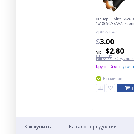
Фонарь Police 8626-X
1х18650/3xAAA, zoom,
Box
Артикул: 410
$
3.00
$
2.80
Vip:
От 100 шт
или от общей суммы $3
Крупный опт:
уточ
В наличии
В
Как купить
Каталог продукции