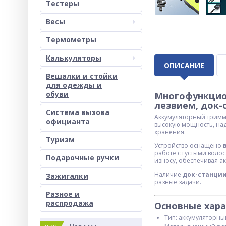
Тестеры
Весы
Термометры
Калькуляторы
ОПИСАНИЕ
Вешалки и стойки
для одежды и
обуви
Многофункцио
лезвием, док-
Система вызова
Аккумуляторный тримме
официанта
высокую мощность, над
хранения.
Туризм
Устройство оснащено
работе с густыми воло
Подарочные ручки
износу, обеспечивая ак
Наличие
док-станци
Зажигалки
разные задачи.
Разное и
раcпродажа
Основные хара
Тип: аккумуляторны