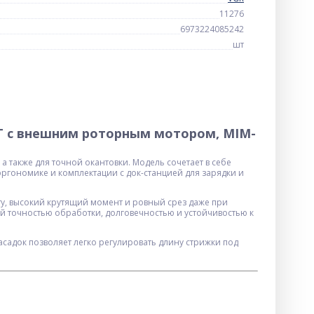
11276
6973224085242
шт
 с внешним роторным мотором, MIM-
 также для точной окантовки. Модель сочетает в себе
гономике и комплектации с док-станцией для зарядки и
ту, высокий крутящий момент и ровный срез даже при
й точностью обработки, долговечностью и устойчивостью к
асадок позволяет легко регулировать длину стрижки под