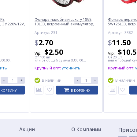
PE,
Фонарь налобный Luxury 1898,
Фонарь перенос
 ЗУ 220V/12V,
13LED, встроенный аккумулятор,
5W+25LED, встр.
ЗУ 220V
220V
Артикул: 231
Артикул: 3382
$
2.70
$
11.50
$
2.50
$
10.
Vip:
Vip:
От 100 шт
От 20 шт
00.00...
или от общей суммы $300.00...
или от общей сум
нить
Крупный опт:
уточнить
Крупный опт:
-
+
В наличии
-
+
В наличии
 КОРЗИНУ
В КОРЗИНУ
Акции
О Компании
Присо