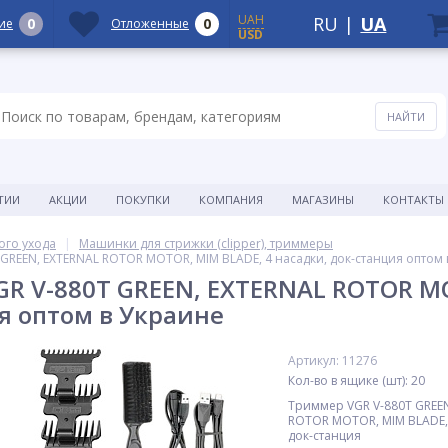
UAH
RU
|
UA
0
0
ие
Отложенные
USD
ТИИ
АКЦИИ
ПОКУПКИ
КОМПАНИЯ
МАГАЗИНЫ
КОНТАКТЫ
ого ухода
Машинки для стрижки (clipper), триммеры
GREEN, EXTERNAL ROTOR MOTOR, MIM BLADE, 4 насадки, док-станция оптом 
R V-880T GREEN, EXTERNAL ROTOR MO
я оптом в Украине
Артикул: 11276
Кол-во в ящике (шт): 20
Триммер VGR V-880T GREEN
ROTOR MOTOR, MIM BLADE, 
док-станция