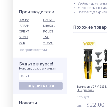
Удобная док-станци
Универсальные нас
Производители
Подходит для дома
Luxury
HAOYUE
IPARAH
LiitoKala
Похожие това
ORIEXT
POLICE
SKMEI
T&G
VGR
YEMAO
Все производители
Будьте в курсе!
Новости, обзоры и акции
ПОДПИСАТЬСЯ
Триммер VGR V-285T,
LED дисплей
Артикул: -
Новости
$
22.00
Опт