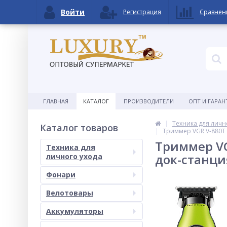
Войти
Регистрация
Сравнен
ГЛАВНАЯ
КАТАЛОГ
ПРОИЗВОДИТЕЛИ
ОПТ И ГАРАН
Техника для личн
Каталог товаров
Триммер VGR V-880T 
Триммер VG
Техника для
док-станци
личного ухода
Фонари
Велотовары
Аккумуляторы