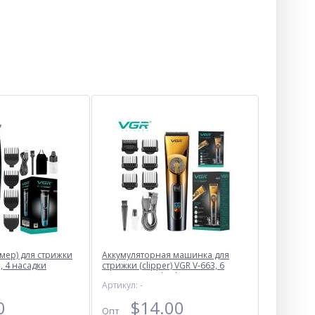
мер) для стрижки
Аккумуляторная машинка для
, 4 насадки
стрижки (clipper) VGR V-663, 6
насадок, LED display, IPX6
Артикул: -
0
$
14.00
Опт