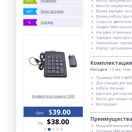
Новинки
Мотор: внешний рото
NEW
Емкость аккумулято
Время зарядки: око
Хиты продаж
ХИТ
Время работы при п
Cкорость двигателя:
Скидки
%
Лезвия: MIM-технол
Насадки: 4 сменные
Зарядка: через док
Назначение: стрижка
ХИТ
Корпус: эргономич
Комплектация 
Насадки:
1.5 мм, 3 мм,
Триммер VGR V-880
Док-станция для за
Кабель питания
Щёточка для очистк
VGR V-332
Клавиатура повара C900
Фонарь YEMAO YM-G641
Масло для смазки л
 двойное
TG 60W, 1x32700, Powe
Инструкция
ер, LED
Bank, ЗУ Type-C, zoom, к
y
4.00
$
39.00
$
25.40
Опт
Опт
Преимущества
.00
$38.00
$24.20
Vip:
Vip:
Мощный внешний ро
Прочные MIM-лезвия