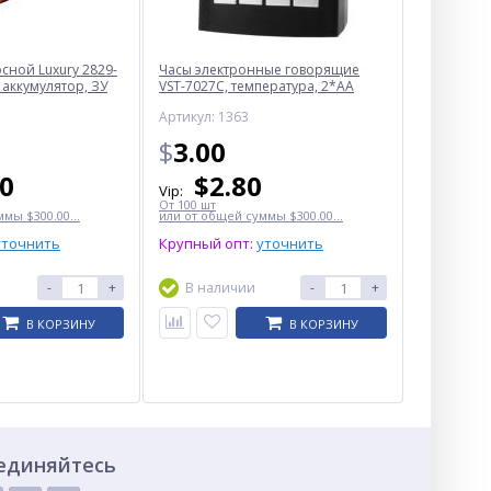
ной Luxury 2829-
Часы электронные говорящие
 аккумулятор, ЗУ
VST-7027С, температура, 2*AA
Артикул: 1363
$
3.00
50
$
2.80
Vip:
От 100 шт
мы $300.00...
или от общей суммы $300.00...
уточнить
Крупный опт:
уточнить
-
+
В наличии
-
+
В КОРЗИНУ
В КОРЗИНУ
единяйтесь