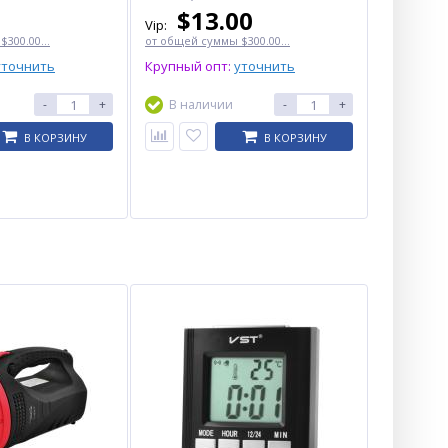
$
13.00
Vip:
300.00...
от общей суммы $300.00...
уточнить
Крупный опт:
уточнить
-
+
В наличии
-
+
В КОРЗИНУ
В КОРЗИНУ