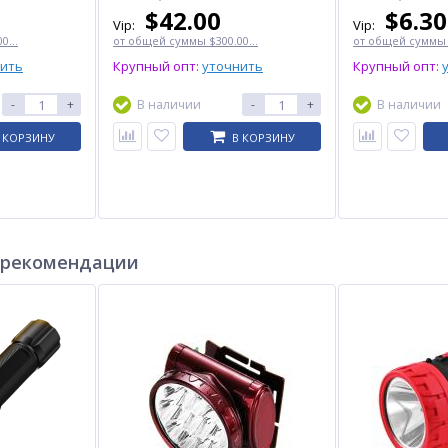
$
42.00
$
6.30
Vip:
Vip:
0...
от общей суммы $300.00...
от общей суммы $
нить
Крупный опт:
уточнить
Крупный опт:
-
+
В наличии
-
+
В наличии
 КОРЗИНУ
В КОРЗИНУ
 рекомендации