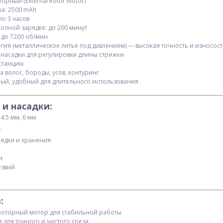
рный (External Rotor Motor)
ра: 2500 mAh
ло 3 часов
олной зарядке: до 200 минут
 до 7200 об/мин
огия (металлическое литьё под давлением) — высокая точность и износос
 насадки для регулировки длины стрижки
-станцию
 волос, бороды, усов, контуринг
ный, удобный для длительного использования
и насадки:
 4.5 мм, 6 мм
T
рядки и хранения
и
-1
Набор столовых приборов
Часы наручные 154
езвий
r
Traveler 7 в 1 нержавеющая
ейс
сталь 14,2см K-607
$
2.31
$
0.40
Опт
Опт
:
$2.20
$0.40
Vip:
Vip:
торный мотор для стабильной работы
 для точного и чистого среза