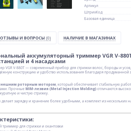
Артикул
ШтрихКод
Базовая единица
ОТЗЫВЫ И ВОПРОСЫ
(0)
НАЛИЧИЕ В МАГАЗИНАХ
нальный аккумуляторный триммер VGR V-880T
станцией и 4 насадками
р VGR V-880T — современный прибор для стрижки волос, бороды и усов, а
ёжную конструкцию и удобство использования благодаря продуманной эр
внешним роторным мотором
, который обеспечивает стабильную рабо
сами. Прочные
MIM-лезвия (Metal Injection Molding)
отличаются высоко
куратную и чистую стрижку.
и
делает зарядку и хранение более удобными, а комплект из нескольких н
ктеристики:
й триммер для стрижки и окантовки