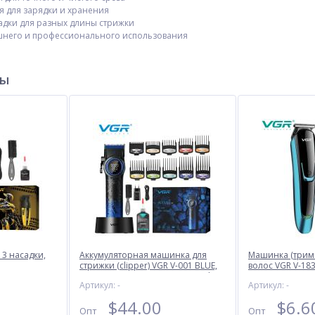
я для зарядки и хранения
адки для разных длины стрижки
шнего и профессионального использования
ры
 3 насадки,
Аккумуляторная машинка для
Машинка (трим
стрижки (clipper) VGR V-001 BLUE,
волос VGR V-183
10 насадок, 9000 RPM, 4600 mAh,
Артикул: -
Артикул: -
LED light, LED display
$
44.00
$
6.6
Опт
Опт