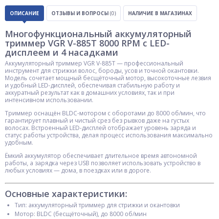
ОПИСАНИЕ
ОТЗЫВЫ И ВОПРОСЫ
(0)
НАЛИЧИЕ В МАГАЗИНАХ
Многофункциональный аккумуляторный
триммер VGR V-885T 8000 RPM с LED-
дисплеем и 4 насадками
Аккумуляторный триммер VGR V-885T — профессиональный
инструмент для стрижки волос, бороды, усов и точной окантовки.
Модель сочетает мощный бесщёточный мотор, высокоточные лезвия
и удобный LED-дисплей, обеспечивая стабильную работу и
аккуратный результат как в домашних условиях, так и при
интенсивном использовании.
Триммер оснащён BLDC-мотором с оборотами до 8000 об/мин, что
гарантирует плавный и чистый срез без рывков даже на густых
волосах. Встроенный LED-дисплей отображает уровень заряда и
статус работы устройства, делая процесс использования максимально
удобным.
Ёмкий аккумулятор обеспечивает длительное время автономной
работы, а зарядка через USB позволяет использовать устройство в
любых условиях — дома, в поездках или в дороге.
Основные характеристики:
Тип: аккумуляторный триммер для стрижки и окантовки
Мотор: BLDC (бесщёточный), до 8000 об/мин