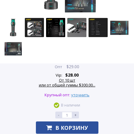
$
29.00
Опт
$
28.00
Vip:
От 10 шт
или от общей суммы $300.00...
Крупный опт:
уточнить
В наличии
-
+
В КОРЗИНУ