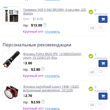
Триммер VGR V-942 BROWN, 4 насадки, LED
В
display
наличии
$
14.00
Опт
$
13.00
Vip:
Крупный опт:
уточнить
Персональные рекомендации
Фонарь Police 8626-XPE, 1х18650/3xAAA,
В
zoom, ЗУ 220V/12V, Box
наличии
$
3.00
$
2.80
Vip:
Крупный опт:
уточнить
Фонарь налобный Luxury 1898, 13LED,
В
встроенный аккумулятор, ЗУ 220V
наличии
$
2.70
$
2.50
Vip:
Крупный опт:
уточнить