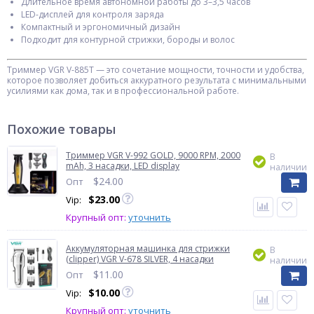
Длительное время автономной работы до 3–3,5 часов
LED-дисплей для контроля заряда
Компактный и эргономичный дизайн
Подходит для контурной стрижки, бороды и волос
Триммер VGR V-885T — это сочетание мощности, точности и удобства,
которое позволяет добиться аккуратного результата с минимальными
усилиями как дома, так и в профессиональной работе.
Похожие товары
Триммер VGR V-992 GOLD, 9000 RPM, 2000
В
mAh, 3 насадки, LED display
наличии
$
24.00
Опт
$
23.00
Vip:
Крупный опт:
уточнить
Аккумуляторная машинка для стрижки
В
(clipper) VGR V-678 SILVER, 4 насадки
наличии
$
11.00
Опт
$
10.00
Vip:
Крупный опт:
уточнить