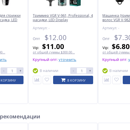
для стрижки
Триммер VGR V-961, Professional, 4
Машинка (трим
садка, LED
насадки, LED Display
волос VGR V-982,
насадки, LED Di
Артикул: -
Артикул: -
$
12.00
$
7.3
Опт
Опт
$
11.00
$
6.80
Vip:
Vip:
0...
от общей суммы $300.00...
от общей суммы $
нить
Крупный опт:
уточнить
Крупный опт:
-
+
В наличии
-
+
В наличии
 КОРЗИНУ
В КОРЗИНУ
 рекомендации