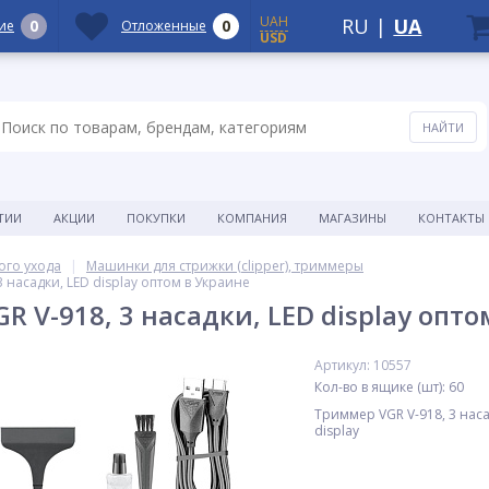
UAH
RU
|
UA
0
0
ие
Отложенные
USD
ТИИ
АКЦИИ
ПОКУПКИ
КОМПАНИЯ
МАГАЗИНЫ
КОНТАКТЫ
ого ухода
Машинки для стрижки (clipper), триммеры
 насадки, LED display оптом в Украине
 V-918, 3 насадки, LED display опто
Артикул: 10557
Кол-во в ящике (шт): 60
Триммер VGR V-918, 3 наса
display