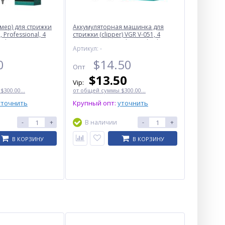
мер) для стрижки
Аккумуляторная машинка для
 Professional, 4
стрижки (clipper) VGR V-051, 4
splay
насадки, 2500 mAh, LED display
Артикул: -
0
$
14.50
Опт
$
13.50
Vip:
300.00...
от общей суммы $300.00...
уточнить
Крупный опт:
уточнить
-
+
В наличии
-
+
В КОРЗИНУ
В КОРЗИНУ