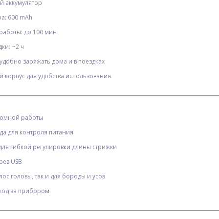
й аккумулятор
ра: 600 mAh
работы: до 100 мин
ки: ~2 ч
 удобно заряжать дома и в поездках
й корпус для удобства использования
номной работы
да для контроля питания
для гибкой регулировки длины стрижки
HUU
Фонарь налобный YY-
Профессиональный фен
рез USB
, 2
19С-5SMD+COB(white+yellow+red),
IPARAH P-390G BLACK, 4
Motion Sensor, Li-Ion аккум.,
уровня обдува, 4 уровня
лос головы, так и для бороды и усов
ЗУ Type-C, магнит, Box
$
3.40
температуры, 110000RPM,
$
60.00
Опт
Опт
1500-1700W
уход за прибором
$3.20
$58.00
Vip:
Vip: