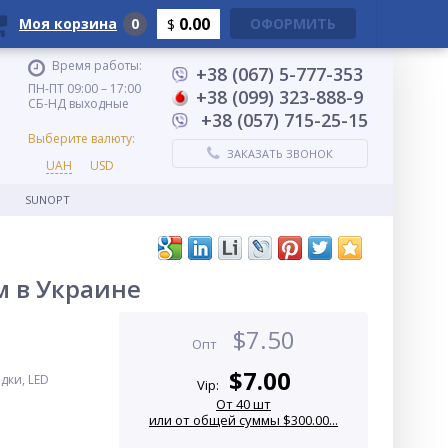
0.00
Моя корзина
0
ОФОРМИТЬ
$
Время работы:
+38 (067) 5-777-353
ПН-ПТ 09:00 – 17:00
+38 (099) 323-888-9
СБ-НД выходные
+38 (057) 715-25-15
Выберите валюту:
ЗАКАЗАТЬ ЗВОНОК
UAH
USD
SUNOPT
м в Украине
$
7.50
Опт
$
7.00
дки, LED
Vip:
От 40 шт
или от общей суммы $300.00...