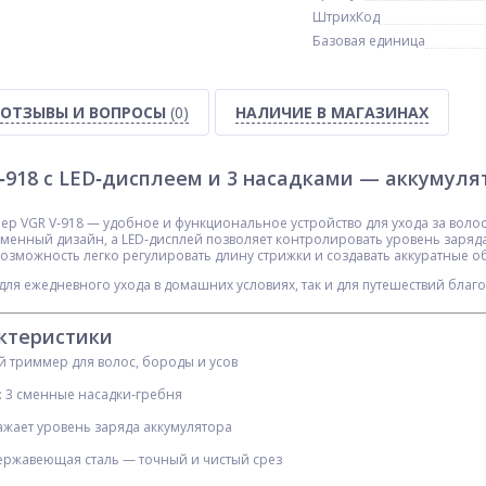
ШтрихКод
Базовая единица
ОТЗЫВЫ И ВОПРОСЫ
(0)
НАЛИЧИЕ В МАГАЗИНАХ
‑918 с LED‑дисплеем и 3 насадками — аккумуля
р VGR V‑918 — удобное и функциональное устройство для ухода за волоса
менный дизайн, а LED‑дисплей позволяет контролировать уровень заряда
возможность легко регулировать длину стрижки и создавать аккуратные о
для ежедневного ухода в домашних условиях, так и для путешествий благ
ктеристики
й триммер для волос, бороды и усов
: 3 сменные насадки‑гребня
ажает уровень заряда аккумулятора
ержавеющая сталь — точный и чистый срез