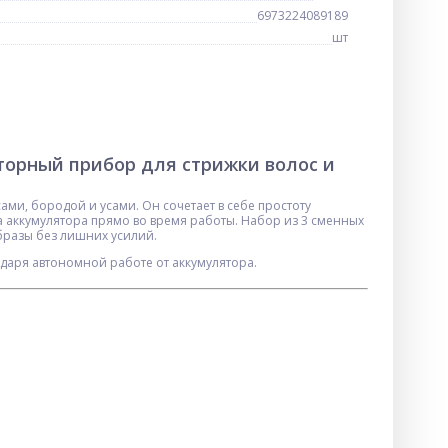
6973224089189
шт
торный прибор для стрижки волос и
ми, бородой и усами. Он сочетает в себе простоту
 аккумулятора прямо во время работы. Набор из 3 сменных
бразы без лишних усилий.
одаря автономной работе от аккумулятора.