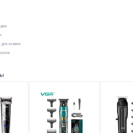
ядки
и
 для лезвия
ателя
ры