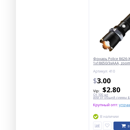
Фонарь Police 8626-X
1х18650/3xAAA, zoom,
Box
Артикул: 410
$
3.00
$
2.80
Vip:
От 100 шт
или от общей суммы $3
Крупный опт:
уточ
В наличии
В