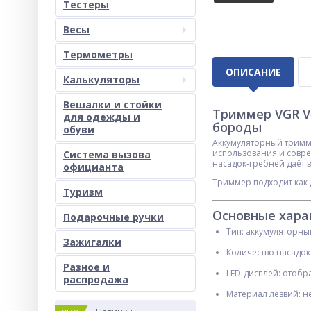
Тестеры
Весы
Термометры
ОПИСАНИЕ
Калькуляторы
Вешалки и стойки
Триммер VGR V
для одежды и
бороды
обуви
Аккумуляторный тримме
использования и совре
Система вызова
насадок‑гребней даёт 
официанта
Триммер подходит как 
Туризм
Основные хара
Подарочные ручки
Тип: аккумуляторны
Зажигалки
Количество насадок
Разное и
LED‑дисплей: отобр
раcпродажа
Материал лезвий: н