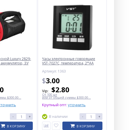
ной Luxury 2829-
Часы электронные говорящие
 аккумулятор, ЗУ
VST-7027С, температура, 2*AA
Артикул: 1363
$
3.00
50
$
2.80
Vip:
От 100 шт
мы $300.00...
или от общей суммы $300.00...
уточнить
Крупный опт:
уточнить
-
+
В наличии
-
+
В КОРЗИНУ
В КОРЗИНУ