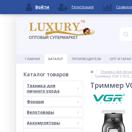
Войти
Регистрация
Сравнен
ГЛАВНАЯ
КАТАЛОГ
ПРОИЗВОДИТЕЛИ
ОПТ И ГАРАН
Техника для личн
Каталог товаров
Триммер VGR V-918, 3
Триммер VGR
Техника для
личного ухода
Фонари
Велотовары
Аккумуляторы