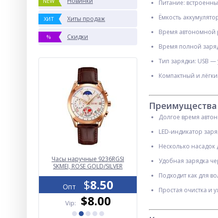
Новинки
NEW
Питание: встроенны
Ёмкость аккумулято
Хиты продаж
ХИТ
Время автономной 
Скидки
%
Время полной заряд
Тип зарядки: USB —
Компактный и лёгки
Преимущества
Долгое время авто
LED‑индикатор заря
Несколько насадок 
а TG648, c
Часы наручные 9236RGSI
Замок велосипедный KI
Удобная зарядка че
erphone,
SKMEI, ROSE GOLD/SILVER
LOCK 185, 15*65 тросовый
lue
ключа
Подходит как для во
.41
$
8.50
$
1.50
Опт
Опт
Простая очистка и 
.20
$8.00
$1.40
Vip:
Vip: