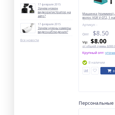
17 февраля 2015
Зачем нужен
видеорегистратор на
Машинка (триммер) 
авто?
волос VGR V-072, 1 на
display
17 февраля 2015
Артикул: -
Зачем нужны камеры
$
8.50
видеонаблюдения?
Опт
$
8.00
Все новости
Vip:
от общей суммы $300.0
Крупный опт:
уточ
В наличии
В
Персональные