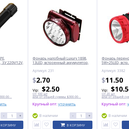
PE,
Фонарь налобный Luxury 1898,
Фонарь перенос
 ЗУ 220V/12V,
13LED, встроенный аккумулятор,
5W+25LED, встр.
ЗУ 220V
220V
Артикул: 231
Артикул: 3382
$
2.70
$
11.50
$
2.50
$
10.
Vip:
Vip:
От 100 шт
От 20 шт
00.00...
или от общей суммы $300.00...
или от общей сум
нить
Крупный опт:
уточнить
Крупный опт:
-
+
В наличии
-
+
В наличии
 КОРЗИНУ
В КОРЗИНУ