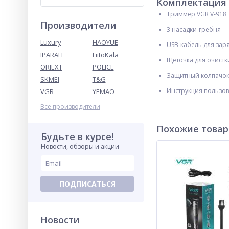
Комплектация
Триммер VGR V‑918
Производители
3 насадки‑гребня
Luxury
HAOYUE
USB‑кабель для зар
IPARAH
LiitoKala
Щёточка для очистк
ORIEXT
POLICE
Защитный колпачок
SKMEI
T&G
Инструкция пользов
VGR
YEMAO
Все производители
Похожие това
Будьте в курсе!
Новости, обзоры и акции
ПОДПИСАТЬСЯ
Новости