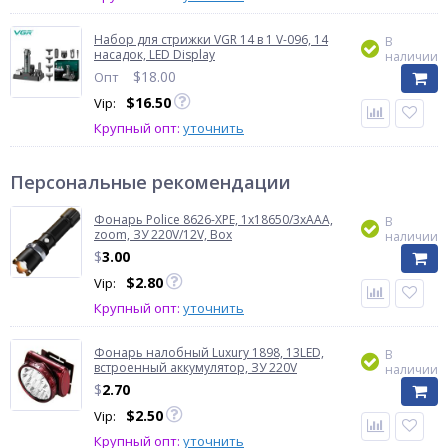
Набор для стрижки VGR 14 в 1 V-096, 14
В
насадок, LED Display
наличии
$
18.00
Опт
$
16.50
Vip:
Крупный опт:
уточнить
Персональные рекомендации
Фонарь Police 8626-XPE, 1х18650/3xAAA,
В
zoom, ЗУ 220V/12V, Box
наличии
$
3.00
$
2.80
Vip:
Крупный опт:
уточнить
Фонарь налобный Luxury 1898, 13LED,
В
встроенный аккумулятор, ЗУ 220V
наличии
$
2.70
$
2.50
Vip:
Крупный опт:
уточнить