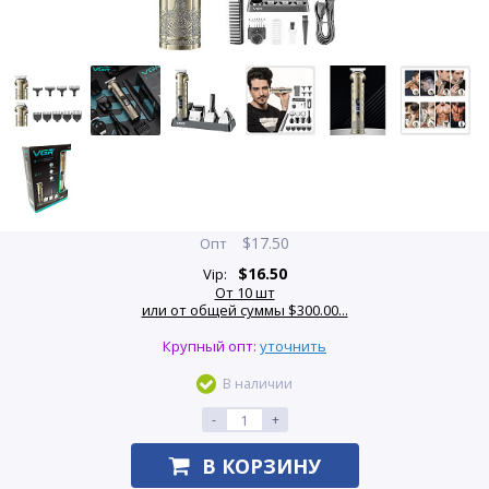
$
17.50
Опт
$
16.50
Vip:
От 10 шт
или от общей суммы $300.00...
Крупный опт:
уточнить
В наличии
-
+
В КОРЗИНУ