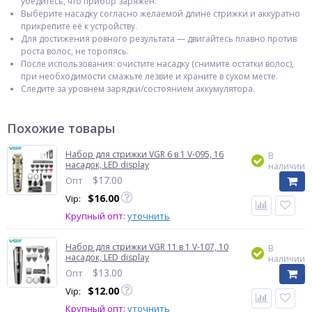
убедитесь, что прибор заряжен.
Выберите насадку согласно желаемой длине стрижки и аккуратно
прикрепите её к устройству.
Для достижения ровного результата — двигайтесь плавно против
роста волос, не торопясь.
После использования: очистите насадку (снимите остатки волос),
при необходимости смажьте лезвие и храните в сухом месте.
Следите за уровнем зарядки/состоянием аккумулятора.
Похожие товары
Набор для стрижки VGR 6 в 1 V-095, 16
В
насадок, LED display
наличии
$
17.00
Опт
$
16.00
Vip:
Крупный опт:
уточнить
Набор для стрижки VGR 11 в 1 V-107, 10
В
насадок, LED display
наличии
$
13.00
Опт
$
12.00
Vip:
Крупный опт:
уточнить