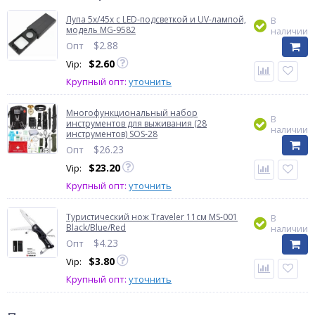
Лупа 5x/45x с LED-подсветкой и UV-лампой,
В
модель MG-9582
наличии
$
2.88
Опт
$
2.60
Vip:
Крупный опт:
уточнить
Многофункциональный набор
В
инструментов для выживания (28
наличии
инструментов) SOS-28
$
26.23
Опт
$
23.20
Vip:
Крупный опт:
уточнить
Туристический нож Traveler 11см MS-001
В
Black/Blue/Red
наличии
$
4.23
Опт
$
3.80
Vip:
Крупный опт:
уточнить