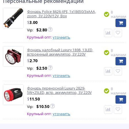
Персональные рекомендации
Фонарь Police 8626-XPE, 1х18650/3xAAA,
В
zoom, ЗУ 220V/12V, Box
наличии
$
3.00
$
2.80
Vip:
Крупный опт:
уточнить
Фонарь налобный Luxury 1898, 13LED,
В
встроенный аккумулятор, ЗУ 220V
наличии
$
2.70
$
2.50
Vip:
Крупный опт:
уточнить
Фонарь переносной Luxury 2829-
В
5W+25LED, встр. аккумулятор, ЗУ 220V
наличии
$
11.50
$
10.50
Vip:
Крупный опт:
уточнить