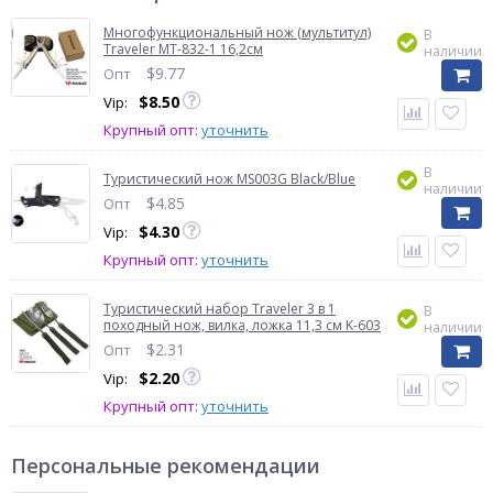
Многофункциональный нож (мультитул)
В
Traveler MT-832-1 16,2см
наличии
$
9.77
Опт
$
8.50
Vip:
Крупный опт:
уточнить
В
Туристический нож MS003G Black/Blue
наличии
$
4.85
Опт
$
4.30
Vip:
Крупный опт:
уточнить
Туристический набор Traveler 3 в 1
В
походный нож, вилка, ложка 11,3 см K-603
наличии
$
2.31
Опт
$
2.20
Vip:
Крупный опт:
уточнить
Персональные рекомендации