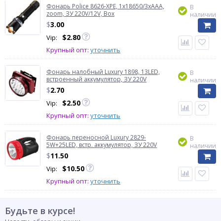
Фонарь Police 8626-XPE, 1х18650/3xAAA,
В
zoom, ЗУ 220V/12V, Box
наличии
$
3.00
$
2.80
Vip:
Крупный опт:
уточнить
Фонарь налобный Luxury 1898, 13LED,
В
встроенный аккумулятор, ЗУ 220V
наличии
$
2.70
$
2.50
Vip:
Крупный опт:
уточнить
Фонарь переносной Luxury 2829-
В
5W+25LED, встр. аккумулятор, ЗУ 220V
наличии
$
11.50
$
10.50
Vip:
Крупный опт:
уточнить
Будьте в курсе!