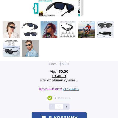
$
6.00
Опт
$
5.50
Vip:
От 40 шт
или от общей суммы ...
Крупный опт:
уточнить
В наличии
-
+
В КОРЗИНУ