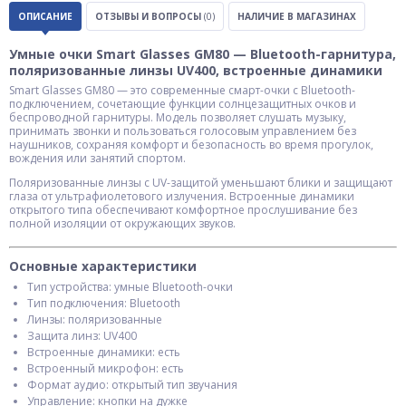
ОПИСАНИЕ
ОТЗЫВЫ И ВОПРОСЫ
(0)
НАЛИЧИЕ В МАГАЗИНАХ
Умные очки Smart Glasses GM80 — Bluetooth-гарнитура,
поляризованные линзы UV400, встроенные динамики
Smart Glasses GM80 — это современные смарт-очки с Bluetooth-
подключением, сочетающие функции солнцезащитных очков и
беспроводной гарнитуры. Модель позволяет слушать музыку,
принимать звонки и пользоваться голосовым управлением без
наушников, сохраняя комфорт и безопасность во время прогулок,
вождения или занятий спортом.
Поляризованные линзы с UV-защитой уменьшают блики и защищают
глаза от ультрафиолетового излучения. Встроенные динамики
открытого типа обеспечивают комфортное прослушивание без
полной изоляции от окружающих звуков.
Основные характеристики
Тип устройства: умные Bluetooth-очки
Тип подключения: Bluetooth
Линзы: поляризованные
Защита линз: UV400
Встроенные динамики: есть
Встроенный микрофон: есть
Формат аудио: открытый тип звучания
Управление: кнопки на дужке