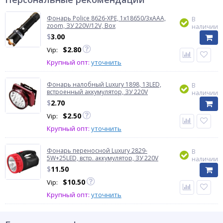
Фонарь Police 8626-XPE, 1х18650/3xAAA,
В
zoom, ЗУ 220V/12V, Box
наличии
$
3.00
$
2.80
Vip:
Крупный опт:
уточнить
Фонарь налобный Luxury 1898, 13LED,
В
встроенный аккумулятор, ЗУ 220V
наличии
$
2.70
$
2.50
Vip:
Крупный опт:
уточнить
Фонарь переносной Luxury 2829-
В
5W+25LED, встр. аккумулятор, ЗУ 220V
наличии
$
11.50
$
10.50
Vip:
Крупный опт:
уточнить