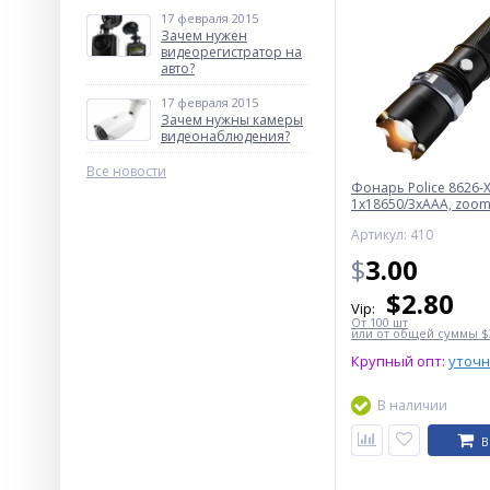
17 февраля 2015
Зачем нужен
видеорегистратор на
авто?
17 февраля 2015
Зачем нужны камеры
видеонаблюдения?
Все новости
Фонарь Police 8626-X
1х18650/3xAAA, zoom,
Box
Артикул: 410
$
3.00
$
2.80
Vip:
От 100 шт
или от общей суммы $3
Крупный опт:
уточ
В наличии
В