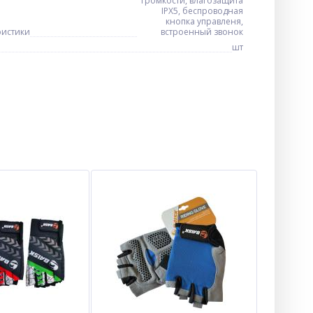
громкости, влагозащита
IPX5, беспроводная
кнопка управленя,
ристики
встроенный звонок
шт
ХИТ
Туристический набор
Traveler 3 в 1 походный нож,
вилка, ложка 11,3 см K-603
$
2.31
Опт
$2.20
Vip: