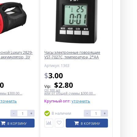
ной Luxury 2829-
Часы электронные говорящие
 аккумулятор, ЗУ
VST-7027С, температура, 2*AA
Артикул: 1363
$
3.00
50
$
2.80
Vip:
От 100 шт
мы $300.00...
или от общей суммы $300.00...
уточнить
Крупный опт:
уточнить
-
+
В наличии
-
+
В КОРЗИНУ
В КОРЗИНУ