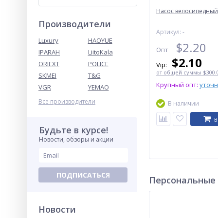
Насос велосипедный
Производители
Артикул: -
Luxury
HAOYUE
$
2.20
Опт
IPARAH
LiitoKala
$
2.10
ORIEXT
POLICE
Vip:
от общей суммы $300.0
SKMEI
T&G
Крупный опт:
уточ
VGR
YEMAO
Все производители
В наличии
В
Будьте в курсе!
Новости, обзоры и акции
ПОДПИСАТЬСЯ
Персональные
Новости