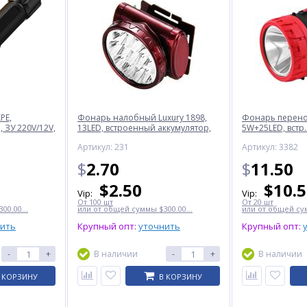
PE,
Фонарь налобный Luxury 1898,
Фонарь перенос
 ЗУ 220V/12V,
13LED, встроенный аккумулятор,
5W+25LED, встр.
ЗУ 220V
220V
Артикул: 231
Артикул: 3382
$
2.70
$
11.50
$
2.50
$
10.
Vip:
Vip:
От 100 шт
От 20 шт
00.00...
или от общей суммы $300.00...
или от общей сум
нить
Крупный опт:
уточнить
Крупный опт:
-
+
В наличии
-
+
В наличии
 КОРЗИНУ
В КОРЗИНУ