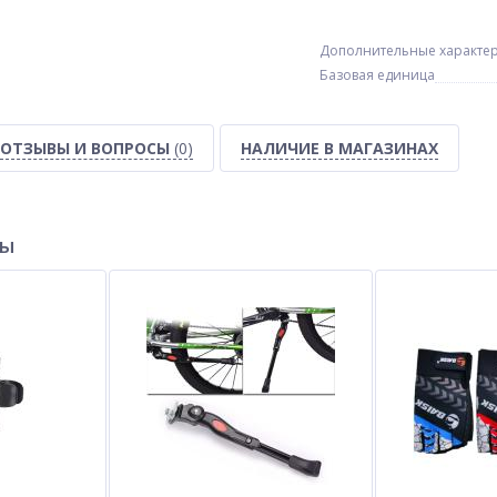
Дополнительные характе
Базовая единица
ОТЗЫВЫ И ВОПРОСЫ
(0)
НАЛИЧИЕ В МАГАЗИНАХ
ры
 TG
Часы наручные 7980
Электробритва VGR V-347
nk,
Детские watch календарь,
BLACK, роторная, IPX7
purple
$
0.30
$
8.50
Опт
Опт
$0.30
$8.00
Vip:
Vip: