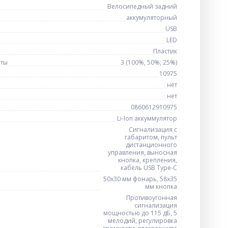
Велосипедный задний
аккумуляторный
USB
LED
Пластик
оты
3 (100%, 50%, 25%)
10975
нет
нет
0860612910975
Li-Ion аккуммулятор
Сигнализация с
габаритом, пульт
дистанционного
управления, выносная
кнопка, крепления,
кабель USB Type-C
50х30 мм фонарь, 58х35
мм кнопка
Противоугонная
сигнализация
мощностью до 115 дБ, 5
мелодий, регулировка