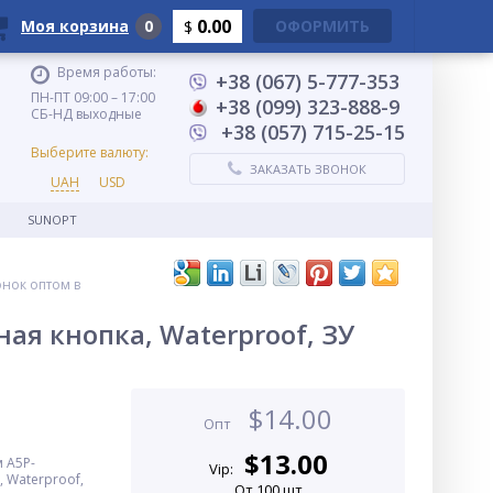
0.00
Моя корзина
0
ОФОРМИТЬ
$
Время работы:
+38 (067) 5-777-353
ПН-ПТ 09:00 – 17:00
+38 (099) 323-888-9
СБ-НД выходные
+38 (057) 715-25-15
Выберите валюту:
ЗАКАЗАТЬ ЗВОНОК
UAH
USD
SUNOPT
онок оптом в
ая кнопка, Waterproof, ЗУ
$
14.00
Опт
$
13.00
 A5P-
Vip:
, Waterproof,
От 100 шт