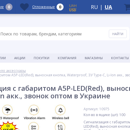
UAH
RU
|
UA
0
0
ие
Отложенные
USD
ТИИ
АКЦИИ
ПОКУПКИ
КОМПАНИЯ
МАГАЗИНЫ
КОНТАКТЫ
ело аксессуары
итом A5P-LED(Red), выносная кнопка, Waterproof, ЗУ Type-C, Li-Ion акк., зв
ия с габаритом A5P-LED(Red), выносн
Ion акк., звонок оптом в Украине
Артикул: 10975
Кол-во в ящике (шт): 100
Сигнализация с габаритом
LED(Red), выносная кнопка