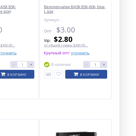
AISK BSK-
Велоперчатки BAISK BSK-606, blue,
e size)
L size
Артикул: -
0
$
3.00
Опт
$
2.80
Vip:
300.00...
от общей суммы $300.00...
уточнить
Крупный опт:
уточнить
-
+
В наличии
-
+
В КОРЗИНУ
В КОРЗИНУ