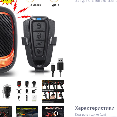
ЗУ Type-C, Li-Ion акк., звон
Характеристики
Кол-во в ящике (шт)