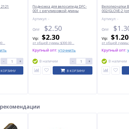
 2121
Подножка для велосипеда DFC-
Велоперчатки B
001 с регулировкой длины
002/GLOVE-2 (on
Артикул: -
Артикул: -
$
2.50
$
1.3
Опт
Опт
$
2.30
$
1.20
Vip:
Vip:
0...
от общей суммы $300.00...
от общей суммы $
нить
Крупный опт:
уточнить
Крупный опт:
-
+
В наличии
-
+
В наличии
 КОРЗИНУ
В КОРЗИНУ
 рекомендации