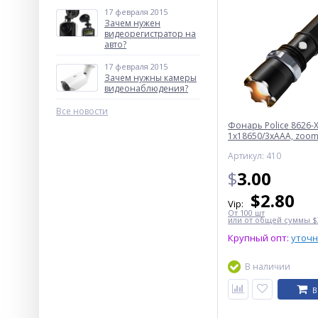
17 февраля 2015
Зачем нужен
видеорегистратор на
авто?
17 февраля 2015
Зачем нужны камеры
видеонаблюдения?
Все новости
Фонарь Police 8626-X
1х18650/3xAAA, zoom,
Box
Артикул: 410
$
3.00
$
2.80
Vip:
От 100 шт
или от общей суммы $3
Крупный опт:
уточ
В наличии
В