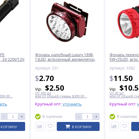
PE,
Фонарь налобный Luxury 1898,
Фонарь перенос
 ЗУ 220V/12V,
13LED, встроенный аккумулятор,
5W+25LED, встр.
ЗУ 220V
220V
Артикул: 231
Артикул: 3382
$
2.70
$
11.50
$
2.50
$
10.
Vip:
Vip:
От 100 шт
От 20 шт
00.00...
или от общей суммы $300.00...
или от общей сум
нить
Крупный опт:
уточнить
Крупный опт:
-
+
В наличии
-
+
В наличии
 КОРЗИНУ
В КОРЗИНУ