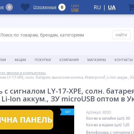
UAH
RU
|
UA
0
0
ие
Отложенные
USD
ТИИ
АКЦИИ
ПОКУПКИ
КОМПАНИЯ
МАГАЗИНЫ
КОНТАКТЫ
ело звонки и компьютеры
м LY-17-XPE, солн. батарея, выносная кнопка, Waterproof, Li-Ion аккум., 
 с сигналом LY-17-XPE, солн. батаре
 Li-Ion аккум., ЗУ microUSB оптом в 
ХИТ
Артикул: 9200
Кол-во в запайке (шт): 30
Кол-во в ящике (шт): 120
Велофонарь с сигналом LY