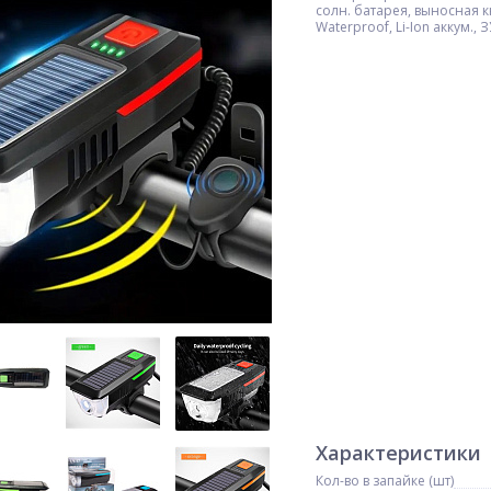
солн. батарея, выносная к
Waterproof, Li-Ion аккум., 
Характеристики
Кол-во в запайке (шт)