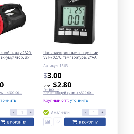
ной Luxury 2829-
Часы электронные говорящие
 аккумулятор, ЗУ
VST-7027С, температура, 2*AA
Артикул: 1363
$
3.00
50
$
2.80
Vip:
От 100 шт
мы $300.00...
или от общей суммы $300.00...
уточнить
Крупный опт:
уточнить
-
+
В наличии
-
+
В КОРЗИНУ
В КОРЗИНУ