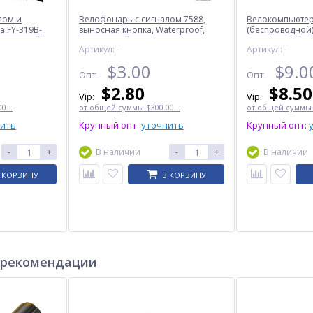
лом и
Велофонарь с сигналом 7588,
Велокомпьютер
 FY-319B-
выносная кнопка, Waterproof,
(беспроводной)
встроенный
встроенный аккумулятор 18650,
дисплея, 27 фу
Артикул: -
Артикул: -
ЗУ microUSB
$
3.00
$
9.0
Опт
Опт
$
2.80
$
8.50
Vip:
Vip:
0...
от общей суммы $300.00...
от общей суммы $
нить
Крупный опт:
уточнить
Крупный опт:
-
+
В наличии
-
+
В наличии
 КОРЗИНУ
В КОРЗИНУ
 рекомендации