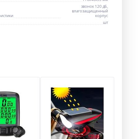
звонок 120 дБ,
влагозащищенный
ристики
корпус
шт