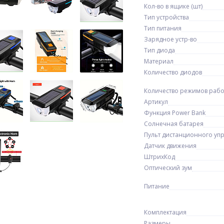
Кол-во в ящике (шт)
Тип устройства
Тип питания
Зарядное устр-во
Тип диода
Материал
Количество диодов
Количество режимов раб
Артикул
Функция Power Bank
Солнечная батарея
Пульт дистанционного уп
Датчик движения
ШтрихКод
Оптический зум
Питание
Комплектация
Размеры