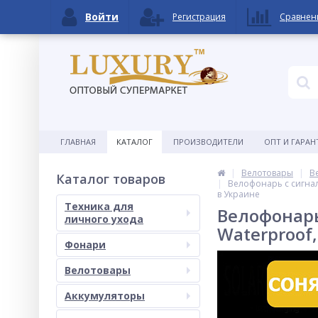
Войти
Регистрация
Сравнен
ГЛАВНАЯ
КАТАЛОГ
ПРОИЗВОДИТЕЛИ
ОПТ И ГАРАН
Велотовары
В
Каталог товаров
Велофонарь с сигнало
в Украине
Техника для
Велофонарь
личного ухода
Waterproof,
Фонари
Велотовары
Аккумуляторы