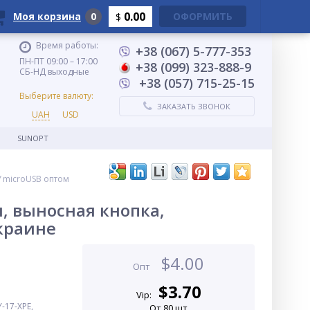
0.00
Моя корзина
0
ОФОРМИТЬ
$
Время работы:
+38 (067) 5-777-353
ПН-ПТ 09:00 – 17:00
+38 (099) 323-888-9
СБ-НД выходные
+38 (057) 715-25-15
Выберите валюту:
ЗАКАЗАТЬ ЗВОНОК
UAH
USD
SUNOPT
ЗУ microUSB оптом
я, выносная кнопка,
Украине
$
4.00
Опт
$
3.70
Vip:
-17-XPE,
От 80 шт