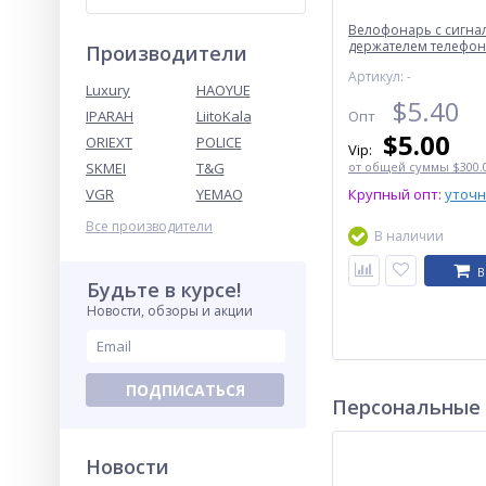
Велофонарь с сигна
держателем телефона
Производители
3LM, ЗУ micro USB, 
Артикул: -
аккумулятор
Luxury
HAOYUE
$
5.40
IPARAH
LiitoKala
Опт
$
5.00
ORIEXT
POLICE
Vip:
SKMEI
T&G
от общей суммы $300.0
VGR
YEMAO
Крупный опт:
уточ
Все производители
В наличии
В
Будьте в курсе!
Новости, обзоры и акции
ПОДПИСАТЬСЯ
Персональные
Новости