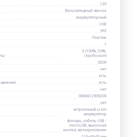
120
Велосипедный звонок
аккумуляторный
USB
XPE
Пластик
1
3 (100%, 50%,
оты
стробоскоп)
9200
нет
есть
равления
есть
нет
0860612909200
нет
встроенный Li-Ion
аккумулятор
фонарь, кабель USB -
microUSB, выносная
кнопка, велокрепление
110х40х35 мм