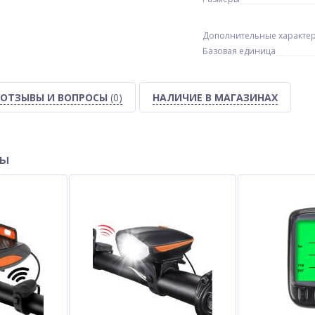
Дополнительные характе
Базовая единица
ОТЗЫВЫ И ВОПРОСЫ
(0)
НАЛИЧИЕ В МАГАЗИНАХ
ры
2 с
Детский фотоаппарат с
Часы наручные 162
термопечатью M05 GREEN
ue
DINOSAUR
$
15.50
$
0.40
Опт
Опт
$14.50
$0.40
Vip:
Vip: