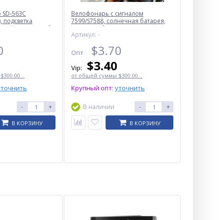
 SD-563C
Велофонарь с сигналом
, подсветка
7599/S7588, солнечная батарея,
нкций, Waterproof
Waterproof, Li-Ion аккум., ЗУ Type-C
Артикул: -
0
$
3.70
Опт
$
3.40
Vip:
300.00...
от общей суммы $300.00...
уточнить
Крупный опт:
уточнить
-
+
В наличии
-
+
В КОРЗИНУ
В КОРЗИНУ