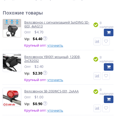
Похожие товары
Велозвонок с сигнализацией SunDING SD-
В
603, 4xAG13
наличии
$
4.70
Опт
$
4.40
Vip:
Крупный опт:
уточнить
Велозвонок YBJ001 мощный, 120DB,
В
2хCR2032
наличии
$
2.40
Опт
$
2.30
Vip:
Крупный опт:
уточнить
В
Велозвонок SB-200/MCS-001, 2xAAA
наличии
$
1.00
Опт
$
0.90
Vip:
Крупный опт:
уточнить