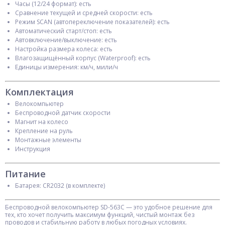
Часы (12/24 формат): есть
Сравнение текущей и средней скорости: есть
Режим SCAN (автопереключение показателей): есть
Автоматический старт/стоп: есть
Автовключение/выключение: есть
Настройка размера колеса: есть
Влагозащищённый корпус (Waterproof): есть
Единицы измерения: км/ч, мили/ч
Комплектация
Велокомпьютер
Беспроводной датчик скорости
Магнит на колесо
Крепление на руль
Монтажные элементы
Инструкция
Питание
Батарея: CR2032 (в комплекте)
Беспроводной велокомпьютер SD-563C — это удобное решение для
тех, кто хочет получить максимум функций, чистый монтаж без
проводов и стабильную работу в любых погодных условиях.