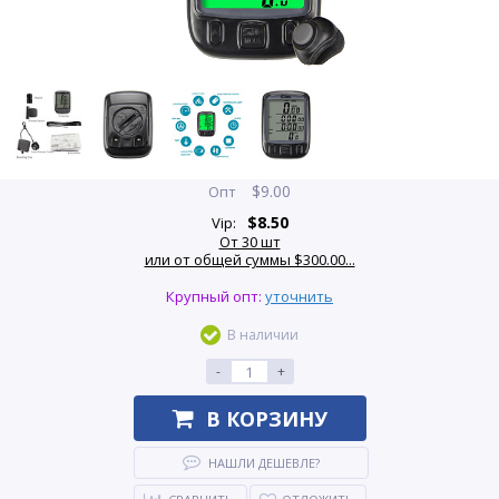
$
9.00
Опт
$
8.50
Vip:
От 30 шт
или от общей суммы $300.00...
Крупный опт:
уточнить
В наличии
-
+
В КОРЗИНУ
НАШЛИ ДЕШЕВЛЕ?