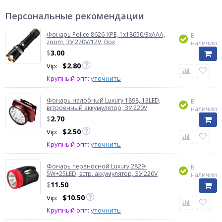
Персональные рекомендации
Фонарь Police 8626-XPE, 1х18650/3xAAA,
В
zoom, ЗУ 220V/12V, Box
наличии
$
3.00
$
2.80
Vip:
Крупный опт:
уточнить
Фонарь налобный Luxury 1898, 13LED,
В
встроенный аккумулятор, ЗУ 220V
наличии
$
2.70
$
2.50
Vip:
Крупный опт:
уточнить
Фонарь переносной Luxury 2829-
В
5W+25LED, встр. аккумулятор, ЗУ 220V
наличии
$
11.50
$
10.50
Vip:
Крупный опт:
уточнить