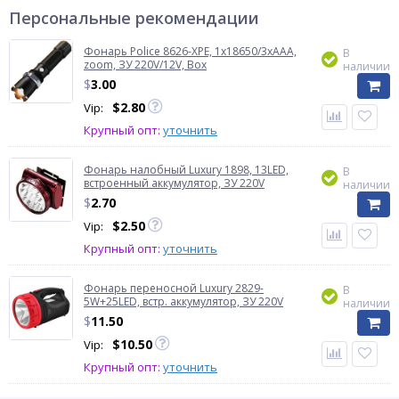
Персональные рекомендации
Фонарь Police 8626-XPE, 1х18650/3xAAA,
В
zoom, ЗУ 220V/12V, Box
наличии
$
3.00
$
2.80
Vip:
Крупный опт:
уточнить
Фонарь налобный Luxury 1898, 13LED,
В
встроенный аккумулятор, ЗУ 220V
наличии
$
2.70
$
2.50
Vip:
Крупный опт:
уточнить
Фонарь переносной Luxury 2829-
В
5W+25LED, встр. аккумулятор, ЗУ 220V
наличии
$
11.50
$
10.50
Vip:
Крупный опт:
уточнить