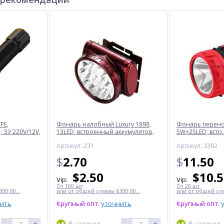
PE,
Фонарь налобный Luxury 1898,
Фонарь перенос
 ЗУ 220V/12V,
13LED, встроенный аккумулятор,
5W+25LED, встр.
ЗУ 220V
220V
Артикул: 231
Артикул: 3382
$
2.70
$
11.50
$
2.50
$
10.
Vip:
Vip:
От 100 шт
От 20 шт
00.00...
или от общей суммы $300.00...
или от общей сум
нить
Крупный опт:
уточнить
Крупный опт:
-
+
В наличии
-
+
В наличии