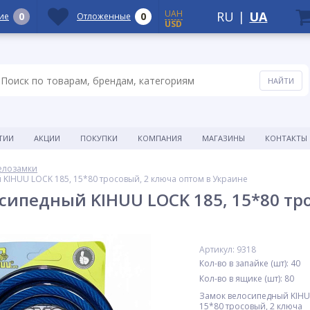
UAH
RU
|
UA
0
0
ие
Отложенные
USD
ТИИ
АКЦИИ
ПОКУПКИ
КОМПАНИЯ
МАГАЗИНЫ
КОНТАКТЫ
елозамки
KIHUU LOCK 185, 15*80 тросовый, 2 ключа оптом в Украине
сипедный KIHUU LOCK 185, 15*80 тро
Артикул: 9318
Кол-во в запайке (шт): 40
Кол-во в ящике (шт): 80
Замок велосипедный KIHU
15*80 тросовый, 2 ключа