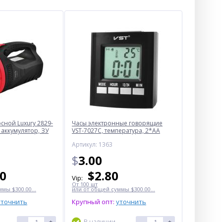
ной Luxury 2829-
Часы электронные говорящие
 аккумулятор, ЗУ
VST-7027С, температура, 2*AA
Артикул: 1363
$
3.00
50
$
2.80
Vip:
От 100 шт
мы $300.00...
или от общей суммы $300.00...
уточнить
Крупный опт:
уточнить
-
+
В наличии
-
+