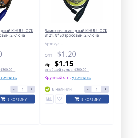
едный KIHUU LOCK
Замок велосипедный KIHUU LOCK
овый, 2 ключа
8121, 8*80 тросовый, 2 ключа
Артикул: -
0
$
1.20
Опт
$
1.15
Vip:
300.00...
от общей суммы $300.00...
уточнить
Крупный опт:
уточнить
-
+
В наличии
-
+
В КОРЗИНУ
В КОРЗИНУ
Мультитул туристический
Traveler Deluxe MT-821 7в1,
12 см
$
4.27
Опт
$3.70
Vip: