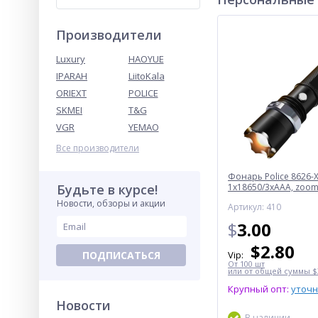
Производители
Luxury
HAOYUE
IPARAH
LiitoKala
ORIEXT
POLICE
SKMEI
T&G
VGR
YEMAO
Все производители
Фонарь Police 8626-X
Будьте в курсе!
1х18650/3xAAA, zoom,
Box
Новости, обзоры и акции
Артикул: 410
$
3.00
$
2.80
ПОДПИСАТЬСЯ
Vip:
От 100 шт
или от общей суммы $3
Крупный опт:
уточ
Новости
В наличии