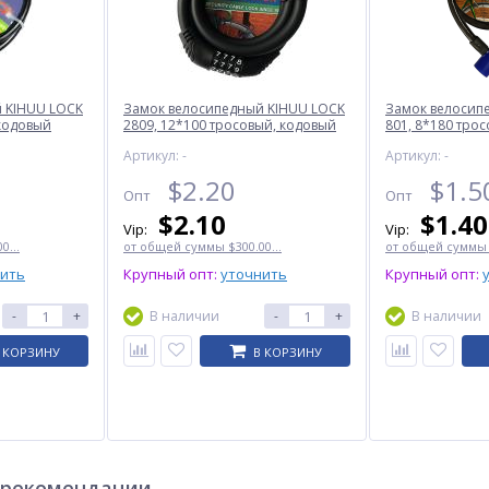
 KIHUU LOCK
Замок велосипедный KIHUU LOCK
Замок велосип
 кодовый
2809, 12*100 тросовый, кодовый
801, 8*180 трос
Артикул: -
Артикул: -
ХИТ
ХИТ
$
2.20
$
1.5
Опт
Опт
$
2.10
$
1.40
Vip:
Vip:
0...
от общей суммы $300.00...
от общей суммы $
нить
Крупный опт:
уточнить
Крупный опт:
-
+
В наличии
-
+
В наличии
 КОРЗИНУ
В КОРЗИНУ
12,
Фонарь переносной Luxury
Часы наручные 1048, red
2886-5W+22SMD, power
bank, встроенный
аккумулятор, ЗУ 220V
$
11.50
$
0.25
Опт
Опт
$10.50
$0.25
Vip:
Vip:
 рекомендации