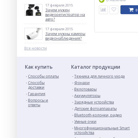
17 февраля 2015
Зачем нужен
В
видеорегистратор на
авто?
17 февраля 2015
Зачем нужны камеры
видеонаблюдения?
Все новости
Как купить
Каталог продукции
Способы оплаты
Техника для личного ухода
Способы
Фонари
доставки
Велотовары
Гарантия
Аккумуляторы
Вопросы и
Зарядные устройства
ответы
Детские фотоаппараты
Bluetooth-колонки, радио
Умные очки
Многофункциональные Smart
устройства