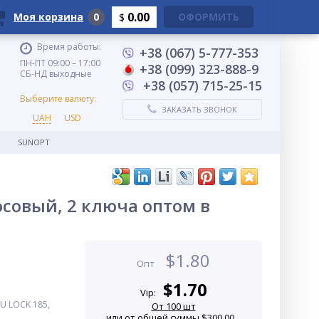
0.00
Моя корзина
0
ОФОРМИТЬ
$
Время работы:
+38 (067) 5-777-353
ПН-ПТ 09:00 – 17:00
+38 (099) 323-888-9
СБ-НД выходные
+38 (057) 715-25-15
Выберите валюту:
ЗАКАЗАТЬ ЗВОНОК
UAH
USD
SUNOPT
совый, 2 ключа оптом в
$
1.80
Опт
$
1.70
Vip:
U LOCK 185,
От 100 шт
или от общей суммы $300.00...