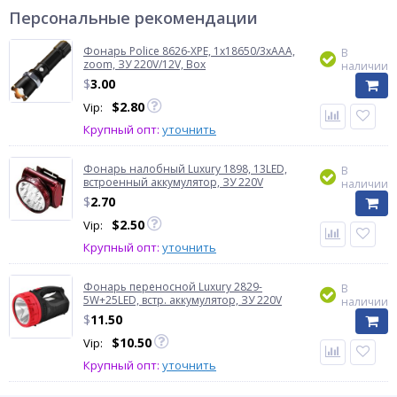
Персональные рекомендации
Фонарь Police 8626-XPE, 1х18650/3xAAA,
В
zoom, ЗУ 220V/12V, Box
наличии
$
3.00
$
2.80
Vip:
Крупный опт:
уточнить
Фонарь налобный Luxury 1898, 13LED,
В
встроенный аккумулятор, ЗУ 220V
наличии
$
2.70
$
2.50
Vip:
Крупный опт:
уточнить
Фонарь переносной Luxury 2829-
В
5W+25LED, встр. аккумулятор, ЗУ 220V
наличии
$
11.50
$
10.50
Vip:
Крупный опт:
уточнить